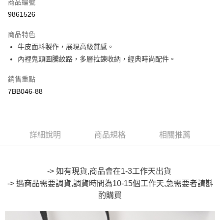
商品編號
超商取貨付款
9861526
LINE Pay
商品特色
Apple Pay
牛皮面料製作，展現高級質感。
內裡鬼頭圖騰紋路，多層拉鍊收納，經典時尚配件。
街口支付
銷售重點
悠遊付
7BB046-88
Google Pay
全盈+PAY
詳細說明
商品規格
相關推薦
大哥付你分期
相關說明
【大哥付你分期使用說明】
AFTEE先享後付
1.本服務由台灣大哥大提供，台灣大哥大用戶可立即使用無須另外申請。
-> 如有現貨,商品會在1-3工作天出貨
2.付款方式選擇「大哥付你分期」，訂單成立後會自動跳轉到大哥付的交易
相關說明
-> 遇商品需要調貨,調貨時間為10-15個工作天,急需要者請斟
流程，驗證手機門號後，選擇欲分期的期數、繳款截止日，確認付款後即完
【關於「AFTEE先享後付」】
成交易。
酌購買
ATM付款
AFTEE先享後付是「在收到商品之後才付款」的支付方式。 讓您購物簡單
3.實際核准額度、可分期數及費用金額請依後續交易確認頁面所載為準。
便利好安心！
4.訂單成立30分鐘內，如未前往確認交易或遇審核未通過，訂單將自動取
１．簡單：不需註冊會員、不需綁卡、不需儲值。