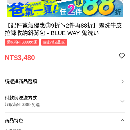
【配件爸氣優惠㊣9折↘2件再88折】鬼洗牛皮
拉鍊收納斜背包 - BLUE WAY 鬼洗い
超取滿NT$888免運
國家/地區配送
NT$3,480
請選擇商品選項
付款與運送方式
超取滿NT$888免運
付款方式
商品特色
信用卡一次付款