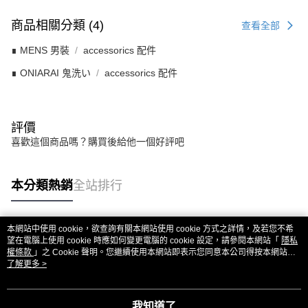
商品相關分類 (4)
查看全部
∎ MENS 男裝
accessorics 配件
∎ ONIARAI 鬼洗い
accessorics 配件
評價
喜歡這個商品嗎？購買後給他一個好評吧
本分類熱銷
全站排行
本網站中使用 cookie，欲查詢有關本網站使用 cookie 方式之詳情，及若您不希
熱門標籤
望在電腦上使用 cookie 時應如何變更電腦的 cookie 設定，請參閱本網站「
隱私
權條款
」之 Cookie 聲明。您繼續使用本網站即表示您同意本公司得按本網站使
用條款之 Cookie 聲明使用 cookie。
了解更多 >
我知道了