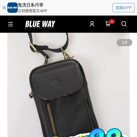
鬼洗日系丹寧
開啟APP
立刻使用官方APP
0
1
/
4