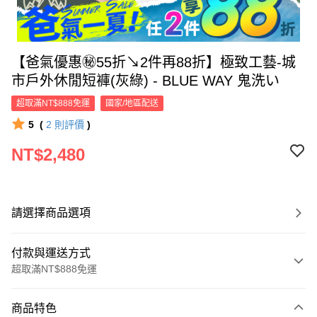
【爸氣優惠㊙55折↘2件再88折】極致工藝-城
市戶外休閒短褲(灰綠) - BLUE WAY 鬼洗い
超取滿NT$888免運
國家/地區配送
5
(
2
則評價
)
NT$2,480
請選擇商品選項
付款與運送方式
超取滿NT$888免運
付款方式
商品特色
信用卡一次付款