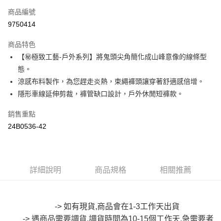
商品編號
超商取貨付款
9750414
LINE Pay
商品特色
Apple Pay
【㊙極致工藝-戶外系列】將鬼頭尖角簡化成山峰意像的線條型
態。
街口支付
涼感布料製作，為您趕走炎熱，束繩褲頭讓穿著舒適感倍增。
悠遊付
隱形車線延伸剪裁，褲管缺口設計，戶外休閒短褲款。
Google Pay
銷售重點
24B0536-42
全盈+PAY
大哥付你分期
相關說明
【大哥付你分期使用說明】
詳細說明
商品規格
相關推薦
AFTEE先享後付
1.本服務由台灣大哥大提供，台灣大哥大用戶可立即使用無須另外申請。
2.付款方式選擇「大哥付你分期」，訂單成立後會自動跳轉到大哥付的交易
相關說明
流程，驗證手機門號後，選擇欲分期的期數、繳款截止日，確認付款後即完
【關於「AFTEE先享後付」】
成交易。
-> 如有現貨,商品會在1-3工作天出貨
ATM付款
AFTEE先享後付是「在收到商品之後才付款」的支付方式。 讓您購物簡單
3.實際核准額度、可分期數及費用金額請依後續交易確認頁面所載為準。
便利好安心！
-> 遇商品需要調貨,調貨時間為10-15個工作天,急需要者