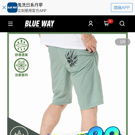
鬼洗日系丹寧
開啟APP
立刻使用官方APP
0
1
/
6