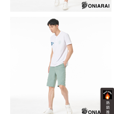
任。
每筆NT$100，滿NT$3,000(含以上)免運費
４．使用「AFTEE先享後付」時，將依據個別帳號之用戶狀況，依本公司即
時審查核予不同之上限額度；若仍有額度不足之情形，本公司將視審查結果
海外配送
查看運費
請求用戶進行身份認證。
５．嚴禁一人註冊多個帳號或使用他人資訊註冊。若發現惡意使用之情形，
恩沛科技股份有限公司將有權停止該用戶之使用額度並採取法律行動。
熱 銷 推 薦