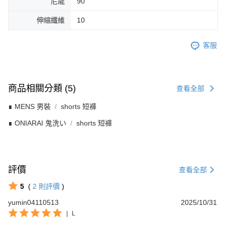
尼龍
90
伸縮纖維
10
客服
商品相關分類 (5)
查看全部
∎ MENS 男裝
shorts 短褲
∎ ONIARAI 鬼洗い
shorts 短褲
評價
查看全部
5
(
2
則評價
)
yumin04110513
2025/10/31
|
L