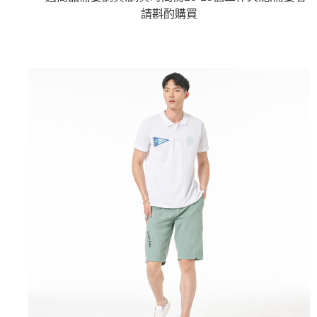
4.訂單成立30分鐘內，如未前往確認交易或遇審核未通過，訂單將自動取
１．簡單：不需註冊會員、不需綁卡、不需儲值。
請斟酌
購買
運送方式
消。如遇「轉專審核」未通過狀況，表示未達大哥付你分期系統評分，恕無
２．便利：只要手機號碼，簡訊認證，即可結帳。
法說明評估內容。
３．安心：先確認商品／服務後，再付款。
全家取貨付款
【繳款方式說明】
1.分期款項不併入電信帳單，「大哥付你分期」於每月結算日後寄送繳費提
每筆NT$80，滿NT$888(含以上)免運費
【「AFTEE先享後付」結帳流程】
醒簡訊。
１．於結帳方式選擇「AFTEE先享後付」後，將跳轉至「AFTEE先享後付」
2.透過簡訊連結打開帳單後，可選擇「超商條碼／台灣大直營門市／銀行轉
付款後全家取貨
結帳頁面，進行簡訊認證並確認金額後，即可完成結帳。
帳／街口支付／iPASS MONEY」等通路繳費。
２．訂單成立數日內，您將收到繳費通知簡訊。
每筆NT$80，滿NT$888(含以上)免運費
３．收到繳費通知簡訊後14天內，點擊此簡訊中的連結，可透過四大超商／
【注意事項】
ATM／網路銀行／等多元方式進行付款，方視為交易完成。
萊爾富取貨付款
1.本服務係由「台灣大哥大股份有限公司」（以下簡稱本公司）所提供，讓
※ 請注意：結帳手續完成當下不需立刻繳費，但若您需要取消訂單，請聯絡
用戶於交易時，得透過本服務購買商品或服務，並由商店將買賣／分期付款
每筆NT$60，滿NT$3,000(含以上)免運費
購買商品的店家。未經商家同意取消之訂單仍視為有效，需透過AFTEE先享
買賣價金債權讓與本公司後，依約使用本公司帳單繳交帳款。
後付繳納相關費用。
2.基於同意付款使用「大哥付你分期」之契約關係目的，商店將以您的個人
付款後萊爾富取貨
※ 交易是否成功請以「AFTEE先享後付 」之結帳頁面顯示為準，若有關於
資料（包含姓名、電話或地址）提供予台灣大哥大進項蒐集、處理及利用，
是否繳費成功／繳費後需取消欲退款等相關疑問，請聯繫「AFTEE先享後付
每筆NT$60，滿NT$3,000(含以上)免運費
由本公司與您本人進行分期帳單所需資料之確認、核對及更正。
客戶支援中心」
https://netprotections.freshdesk.com/support/home
3.完整用戶服務條款，請詳閱以下連結：
https://oppay.tw/userRule
7-11取貨付款
【注意事項】
１．透過由恩沛科技股份有限公司提供之「AFTEE先享後付」服務完成之交
每筆NT$80，滿NT$3,000(含以上)免運費
易，需依本服務之必要範圍內提供個人資料，並將交易相關給付款項請求債
權轉讓予恩沛科技股份有限公司。
付款後7-11取貨
２．關於個人資料處理事宜，請瀏覽以下網址：
每筆NT$80，滿NT$3,000(含以上)免運費
https://aftee.tw/terms/#terms3
３．未成年的使用者請事先徵得法定代理人或監護人之同意方可使用
宅配
「AFTEE先享後付」，若未經同意申辦者引起之損失，本公司不負相關責