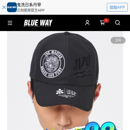
鬼洗日系丹寧
開啟APP
立刻使用官方APP
0
1
/
4