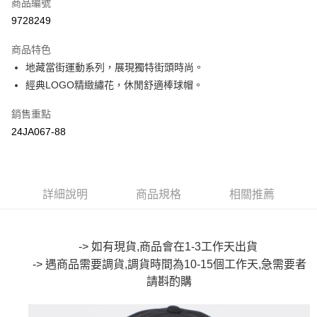
商品編號
超商取貨付款
9728249
LINE Pay
商品特色
Apple Pay
地藏當街運動系列，展現獨特街頭時尚。
經典LOGO精緻繡花，休閒舒適棒球帽。
街口支付
銷售重點
悠遊付
24JA067-88
Google Pay
全盈+PAY
詳細說明
商品規格
相關推薦
大哥付你分期
相關說明
【大哥付你分期使用說明】
AFTEE先享後付
1.本服務由台灣大哥大提供，台灣大哥大用戶可立即使用無須另外申請。
-> 如有現貨,商品會在1-3工作天出貨
2.付款方式選擇「大哥付你分期」，訂單成立後會自動跳轉到大哥付的交易
相關說明
-> 遇商品需要調貨,調貨時間為10-15個工作天,急需要者
流程，驗證手機門號後，選擇欲分期的期數、繳款截止日，確認付款後即完
【關於「AFTEE先享後付」】
成交易。
請斟酌購
ATM付款
AFTEE先享後付是「在收到商品之後才付款」的支付方式。 讓您購物簡單
3.實際核准額度、可分期數及費用金額請依後續交易確認頁面所載為準。
便利好安心！
4.訂單成立30分鐘內，如未前往確認交易或遇審核未通過，訂單將自動取
１．簡單：不需註冊會員、不需綁卡、不需儲值。