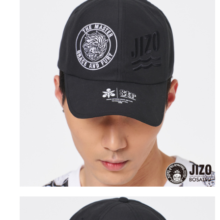
運送方式
消。如遇「轉專審核」未通過狀況，表示未達大哥付你分期系統評分，恕無
２．便利：只要手機號碼，簡訊認證，即可結帳。
法說明評估內容。
３．安心：先確認商品／服務後，再付款。
全家取貨付款
【繳款方式說明】
1.分期款項不併入電信帳單，「大哥付你分期」於每月結算日後寄送繳費提
每筆NT$80，滿NT$888(含以上)免運費
【「AFTEE先享後付」結帳流程】
醒簡訊。
１．於結帳方式選擇「AFTEE先享後付」後，將跳轉至「AFTEE先享後付」
2.透過簡訊連結打開帳單後，可選擇「超商條碼／台灣大直營門市／銀行轉
付款後全家取貨
結帳頁面，進行簡訊認證並確認金額後，即可完成結帳。
帳／街口支付／iPASS MONEY」等通路繳費。
２．訂單成立數日內，您將收到繳費通知簡訊。
每筆NT$80，滿NT$888(含以上)免運費
３．收到繳費通知簡訊後14天內，點擊此簡訊中的連結，可透過四大超商／
【注意事項】
ATM／網路銀行／等多元方式進行付款，方視為交易完成。
萊爾富取貨付款
1.本服務係由「台灣大哥大股份有限公司」（以下簡稱本公司）所提供，讓
※ 請注意：結帳手續完成當下不需立刻繳費，但若您需要取消訂單，請聯絡
用戶於交易時，得透過本服務購買商品或服務，並由商店將買賣／分期付款
每筆NT$60，滿NT$3,000(含以上)免運費
購買商品的店家。未經商家同意取消之訂單仍視為有效，需透過AFTEE先享
買賣價金債權讓與本公司後，依約使用本公司帳單繳交帳款。
後付繳納相關費用。
2.基於同意付款使用「大哥付你分期」之契約關係目的，商店將以您的個人
付款後萊爾富取貨
※ 交易是否成功請以「AFTEE先享後付 」之結帳頁面顯示為準，若有關於
資料（包含姓名、電話或地址）提供予台灣大哥大進項蒐集、處理及利用，
是否繳費成功／繳費後需取消欲退款等相關疑問，請聯繫「AFTEE先享後付
每筆NT$60，滿NT$3,000(含以上)免運費
由本公司與您本人進行分期帳單所需資料之確認、核對及更正。
客戶支援中心」
https://netprotections.freshdesk.com/support/home
3.完整用戶服務條款，請詳閱以下連結：
https://oppay.tw/userRule
7-11取貨付款
【注意事項】
１．透過由恩沛科技股份有限公司提供之「AFTEE先享後付」服務完成之交
每筆NT$80，滿NT$3,000(含以上)免運費
易，需依本服務之必要範圍內提供個人資料，並將交易相關給付款項請求債
權轉讓予恩沛科技股份有限公司。
付款後7-11取貨
２．關於個人資料處理事宜，請瀏覽以下網址：
每筆NT$80，滿NT$3,000(含以上)免運費
https://aftee.tw/terms/#terms3
３．未成年的使用者請事先徵得法定代理人或監護人之同意方可使用
宅配
「AFTEE先享後付」，若未經同意申辦者引起之損失，本公司不負相關責
任。
每筆NT$100，滿NT$3,000(含以上)免運費