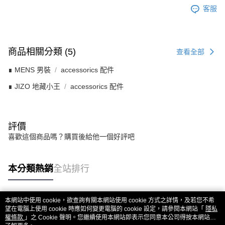
客服
商品相關分類 (5)
查看全部
∎ MENS 男裝
accessorics 配件
∎ JIZO 地藏小王
accessorics 配件
評價
喜歡這個商品嗎？購買後給他一個好評吧
本分類熱銷
全站排行
本網站中使用 cookie，欲查詢有關本網站使用 cookie 方式之詳情，及若您不希
熱門標籤
望在電腦上使用 cookie 時應如何變更電腦的 cookie 設定，請參閱本網站「
隱私
權條款
」之 Cookie 聲明。您繼續使用本網站即表示您同意本公司得按本網站使