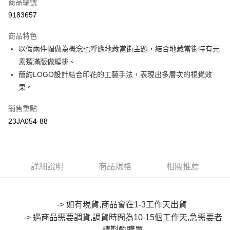
商品編號
超商取貨付款
9183657
LINE Pay
商品特色
Apple Pay
以假兩件帽做為概念也呼應地藏當街主題，結合地藏當街特有元
素類滿版做編排。
街口支付
簡約LOGO設計結合印花的工藝手法，表現出多層次的視覺效
悠遊付
果。
Google Pay
銷售重點
23JA054-88
全盈+PAY
大哥付你分期
相關說明
【大哥付你分期使用說明】
詳細說明
商品規格
相關推薦
AFTEE先享後付
1.本服務由台灣大哥大提供，台灣大哥大用戶可立即使用無須另外申請。
2.付款方式選擇「大哥付你分期」，訂單成立後會自動跳轉到大哥付的交易
相關說明
流程，驗證手機門號後，選擇欲分期的期數、繳款截止日，確認付款後即完
【關於「AFTEE先享後付」】
成交易。
-> 如有現貨,商品會在1-3工作天出貨
ATM付款
AFTEE先享後付是「在收到商品之後才付款」的支付方式。 讓您購物簡單
3.實際核准額度、可分期數及費用金額請依後續交易確認頁面所載為準。
便利好安心！
-> 遇商品需要調貨,調貨時間為10-15個工作天,急需要者
4.訂單成立30分鐘內，如未前往確認交易或遇審核未通過，訂單將自動取
１．簡單：不需註冊會員、不需綁卡、不需儲值。
請斟酌購買