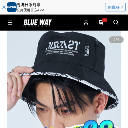
鬼洗日系丹寧
開啟APP
立刻使用官方APP
0
1
/
4