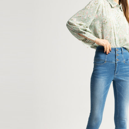
款買賣價
先享後付
每筆NT$6
2.基於同
※ 交易是
資料（包
是否繳費成
付款後萊
用，由本
付客戶支
每筆NT$6
3.完整用
【注意事
7-11取貨
１．透過由
交易，需
每筆NT$8
求債權轉
２．關於
付款後7-1
https://aft
每筆NT$8
３．未成
「AFTE
宅配
任。
４．使用「
每筆NT$1
即時審查
結果請求
海外配送
５．嚴禁
形，恩沛
動。