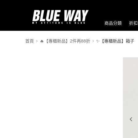
商品分類
折扣
首頁
🔥【專櫃新品】2件再88折
✨【專櫃新品】箱子