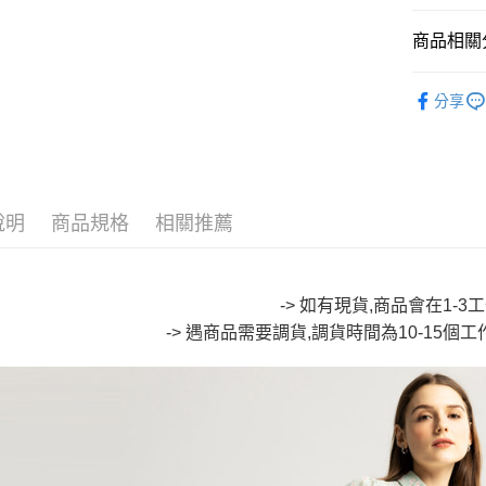
Google Pa
商品相關分
全盈+PAY
🔥【專櫃
大哥付你
分享
相關說明
∎ WOMEN
【大哥付
AFTEE先
∎ WOMEN
1.本服務
2.付款方
相關說明
∎ ET BOI
流程，驗
【關於「A
ATM付款
完成交易
說明
商品規格
相關推薦
AFTEE
∎ 丹寧推
3.實際核
便利好安
4.訂單成
１．簡單
🔥【專櫃
消。如遇
２．便利
運送方式
無法說明
∎ WOMEN
３．安心
-> 如有現貨,商品會在1-
【繳款方
全家取貨
-> 遇商品需要調貨,調貨時間為10-15個
∎ WOMEN
1.分期款
【「AFT
醒簡訊。
每筆NT$8
１．於結帳
2.透過簡
付」結帳
帳／街口支
付款後全
２．訂單
３．收到繳
每筆NT$8
【注意事
／ATM／
1.本服務
※ 請注意
萊爾富取
用戶於交
絡購買商品