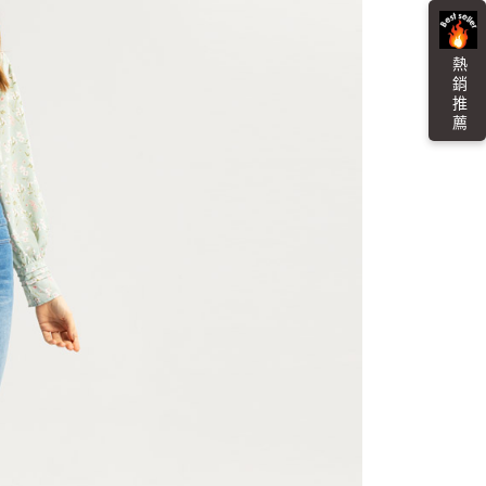
金債權讓與本公司後，依約使用本公司帳單繳交帳款。
繳納相關費用。
0，滿NT$3,000(含以上)免運費
意付款使用「大哥付你分期」之契約關係目的，商店將以您的個人
否成功請以「AFTEE先享後付 」之結帳頁面顯示為準，若有關於
含姓名、電話或地址）提供予台灣大哥大進項蒐集、處理及利
功／繳費後需取消欲退款等相關疑問，請聯繫「AFTEE先享後
爾富取貨
公司與您本人進行分期帳單所需資料之確認、核對及更正。
熱 銷 推 薦
援中心」
https://netprotections.freshdesk.com/support/home
0，滿NT$3,000(含以上)免運費
戶服務條款，請詳閱以下連結：
https://oppay.tw/userRule
項】
付款
恩沛科技股份有限公司提供之「AFTEE先享後付」服務完成之
依本服務之必要範圍內提供個人資料，並將交易相關給付款項請
0，滿NT$3,000(含以上)免運費
讓予恩沛科技股份有限公司。
個人資料處理事宜，請瀏覽以下網址：
1取貨
ee.tw/terms/#terms3
0，滿NT$3,000(含以上)免運費
年的使用者請事先徵得法定代理人或監護人之同意方可使用
E先享後付」，若未經同意申辦者引起之損失，本公司不負相關責
AFTEE先享後付」時，將依據個別帳號之用戶狀況，依本公司
00，滿NT$3,000(含以上)免運費
核予不同之上限額度；若仍有額度不足之情形，本公司將視審查
用戶進行身份認證。
查看運費
一人註冊多個帳號或使用他人資訊註冊。若發現惡意使用之情
科技股份有限公司將有權停止該用戶之使用額度並採取法律行