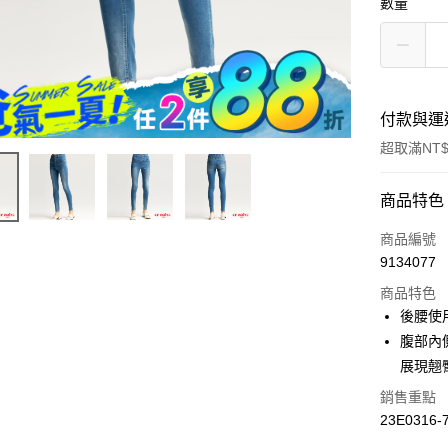
數量
付款與運
超取滿NT$
付款方式
商品特色
信用卡一
商品編號
9134077
超商取貨
商品特色
LINE Pay
後腰使
腹部內
Apple Pay
展現翹
街口支付
銷售重點
23E0316-
悠遊付