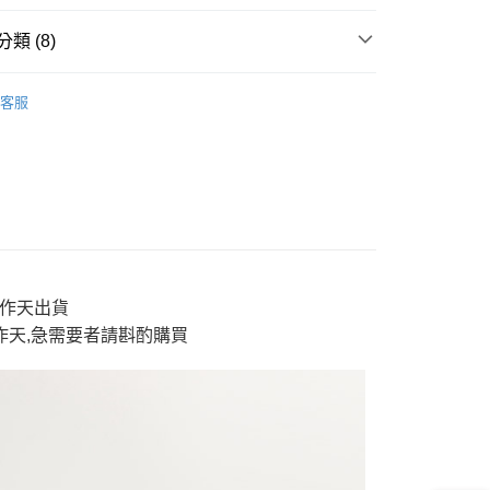
y
類 (8)
新品】2件再88折
✨【專櫃新品】箱子
分期
客服
'S 女裝
pants 褲
你分期使用說明】
享後付
'S 女裝
Skinny窄管褲
由台灣大哥大提供，台灣大哥大用戶可立即使用無須另外申請。
式選擇「大哥付你分期」，訂單成立後會自動跳轉到大哥付的交易
TE 箱子
pants 褲
證手機門號後，選擇欲分期的期數、繳款截止日，確認付款後即
FTEE先享後付」】
。
先享後付是「在收到商品之後才付款」的支付方式。 讓您購物簡單
薦指南
WOMEN'S 【彈力舒適】
准額度、可分期數及費用金額請依後續交易確認頁面所載為準。
心！
立30分鐘內，如未前往確認交易或遇審核未通過，訂單將自動取
：不需註冊會員、不需綁卡、不需儲值。
新品】2件再88折
👖新品褲款$1588起｜2件再88折
「轉專審核」未通過狀況，表示未達大哥付你分期系統評分，恕
：只要手機號碼，簡訊認證，即可結帳。
評估內容。
'S 女裝
ET BOITE®｜全面$690起
：先確認商品／服務後，再付款。
3工作天出貨
式說明】
付款
工作天,急需要者請斟酌
購買
'S 女裝
➤ 海洋度假風
項不併入電信帳單，「大哥付你分期」於每月結算日後寄送繳費提
EE先享後付」結帳流程】
0，滿NT$888(含以上)免運費
方式選擇「AFTEE先享後付」後，將跳轉至「AFTEE先享後
訊連結打開帳單後，可選擇「超商條碼／台灣大直營門市／銀行轉
頁面，進行簡訊認證並確認金額後，即可完成結帳。
付／iPASS MONEY」等通路繳費。
家取貨
成立數日內，您將收到繳費通知簡訊。
費通知簡訊後14天內，點擊此簡訊中的連結，可透過四大超商
0，滿NT$888(含以上)免運費
項】
網路銀行／等多元方式進行付款，方視為交易完成。
係由「台灣大哥大股份有限公司」（以下簡稱本公司）所提供，讓
：結帳手續完成當下不需立刻繳費，但若您需要取消訂單，請聯
貨付款
易時，得透過本服務購買商品或服務，並由商店將買賣／分期付
的店家。未經商家同意取消之訂單仍視為有效，需透過AFTEE