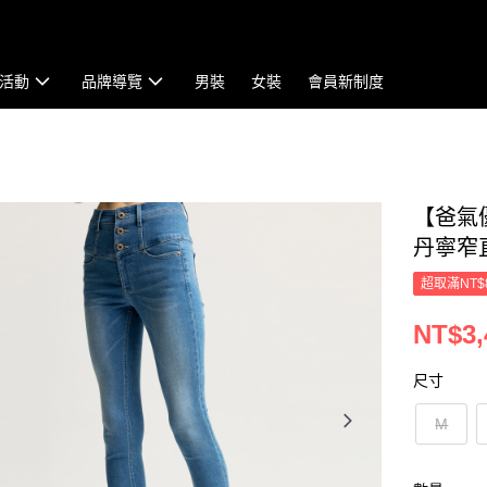
活動
品牌導覽
男裝
女裝
會員新制度
【爸氣
丹寧窄直褲
超取滿NT$
NT$3,
尺寸
M