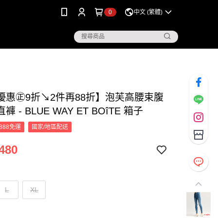
0
中文 (繁體)
優惠㊣9折↘2件再88折】泡芙高腰束腹
 - BLUE WAY ET BOîTE 箱子
888免運
國家/地區配送
480
L
XL