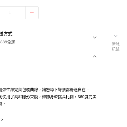
送方式
888免運
清除
紀錄
次付款
付款
用彈性絲完美包覆曲線，讓您蹲下彎腰都舒適自在。
側使用了網紗隱形束腹，修飾身型挑高比例，360度完美
臀。
75