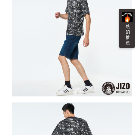
熱 銷 推 薦