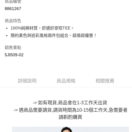
商品編號
超商取貨付款
8861267
LINE Pay
商品特色
Apple Pay
100%純棉材質，舒適好穿短TEE。
簡約素色與迷彩風格兩件包組合，超值超優惠！
街口支付
銷售重點
悠遊付
5JI509-02
Google Pay
全盈+PAY
詳細說明
商品規格
相關推薦
大哥付你分期
相關說明
【大哥付你分期使用說明】
AFTEE先享後付
1.本服務由台灣大哥大提供，台灣大哥大用戶可立即使用無須另外申請。
-> 如有現貨,商品會在1-3工作天出貨
2.付款方式選擇「大哥付你分期」，訂單成立後會自動跳轉到大哥付的交易
相關說明
-> 遇商品需要調貨,調貨時間為10-15個工作天,急需要者
流程，驗證手機門號後，選擇欲分期的期數、繳款截止日，確認付款後即完
【關於「AFTEE先享後付」】
成交易。
請斟酌購買
ATM付款
AFTEE先享後付是「在收到商品之後才付款」的支付方式。 讓您購物簡單
3.實際核准額度、可分期數及費用金額請依後續交易確認頁面所載為準。
便利好安心！
4.訂單成立30分鐘內，如未前往確認交易或遇審核未通過，訂單將自動取
１．簡單：不需註冊會員、不需綁卡、不需儲值。