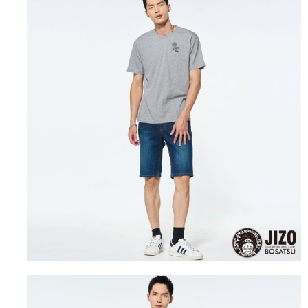
運送方式
消。如遇「轉專審核」未通過狀況，表示未達大哥付你分期系統評分，恕無
２．便利：只要手機號碼，簡訊認證，即可結帳。
法說明評估內容。
３．安心：先確認商品／服務後，再付款。
全家取貨付款
【繳款方式說明】
1.分期款項不併入電信帳單，「大哥付你分期」於每月結算日後寄送繳費提
每筆NT$80，滿NT$888(含以上)免運費
【「AFTEE先享後付」結帳流程】
醒簡訊。
１．於結帳方式選擇「AFTEE先享後付」後，將跳轉至「AFTEE先享後付」
2.透過簡訊連結打開帳單後，可選擇「超商條碼／台灣大直營門市／銀行轉
付款後全家取貨
結帳頁面，進行簡訊認證並確認金額後，即可完成結帳。
帳／街口支付／iPASS MONEY」等通路繳費。
２．訂單成立數日內，您將收到繳費通知簡訊。
每筆NT$80，滿NT$888(含以上)免運費
３．收到繳費通知簡訊後14天內，點擊此簡訊中的連結，可透過四大超商／
【注意事項】
ATM／網路銀行／等多元方式進行付款，方視為交易完成。
萊爾富取貨付款
1.本服務係由「台灣大哥大股份有限公司」（以下簡稱本公司）所提供，讓
※ 請注意：結帳手續完成當下不需立刻繳費，但若您需要取消訂單，請聯絡
用戶於交易時，得透過本服務購買商品或服務，並由商店將買賣／分期付款
每筆NT$60，滿NT$3,000(含以上)免運費
購買商品的店家。未經商家同意取消之訂單仍視為有效，需透過AFTEE先享
買賣價金債權讓與本公司後，依約使用本公司帳單繳交帳款。
後付繳納相關費用。
2.基於同意付款使用「大哥付你分期」之契約關係目的，商店將以您的個人
付款後萊爾富取貨
※ 交易是否成功請以「AFTEE先享後付 」之結帳頁面顯示為準，若有關於
資料（包含姓名、電話或地址）提供予台灣大哥大進項蒐集、處理及利用，
是否繳費成功／繳費後需取消欲退款等相關疑問，請聯繫「AFTEE先享後付
每筆NT$60，滿NT$3,000(含以上)免運費
由本公司與您本人進行分期帳單所需資料之確認、核對及更正。
客戶支援中心」
https://netprotections.freshdesk.com/support/home
3.完整用戶服務條款，請詳閱以下連結：
https://oppay.tw/userRule
7-11取貨付款
【注意事項】
１．透過由恩沛科技股份有限公司提供之「AFTEE先享後付」服務完成之交
每筆NT$80，滿NT$3,000(含以上)免運費
易，需依本服務之必要範圍內提供個人資料，並將交易相關給付款項請求債
權轉讓予恩沛科技股份有限公司。
付款後7-11取貨
２．關於個人資料處理事宜，請瀏覽以下網址：
每筆NT$80，滿NT$3,000(含以上)免運費
https://aftee.tw/terms/#terms3
３．未成年的使用者請事先徵得法定代理人或監護人之同意方可使用
宅配
「AFTEE先享後付」，若未經同意申辦者引起之損失，本公司不負相關責
任。
每筆NT$100，滿NT$3,000(含以上)免運費