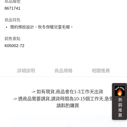
商品編號
超商取貨付款
8671741
LINE Pay
商品特色
Apple Pay
簡約條紋設計，秋冬保暖兒童毛帽。
街口支付
銷售重點
K05002-72
悠遊付
Google Pay
全盈+PAY
詳細說明
商品規格
相關推薦
大哥付你分期
相關說明
-> 如有現貨,商品會在1-3工作天出貨
【大哥付你分期使用說明】
AFTEE先享後付
1.本服務由台灣大哥大提供，台灣大哥大用戶可立即使用無須另外申請。
-> 遇商品需要調貨,調貨時間為10-15個工作天,急需要者
熱 銷 推 薦
2.付款方式選擇「大哥付你分期」，訂單成立後會自動跳轉到大哥付的交易
相關說明
請斟酌購買
流程，驗證手機門號後，選擇欲分期的期數、繳款截止日，確認付款後即完
【關於「AFTEE先享後付」】
成交易。
ATM付款
AFTEE先享後付是「在收到商品之後才付款」的支付方式。 讓您購物簡單
3.實際核准額度、可分期數及費用金額請依後續交易確認頁面所載為準。
便利好安心！
4.訂單成立30分鐘內，如未前往確認交易或遇審核未通過，訂單將自動取
１．簡單：不需註冊會員、不需綁卡、不需儲值。