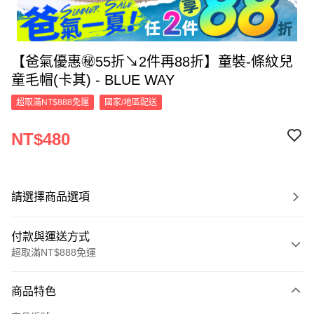
【爸氣優惠㊙55折↘2件再88折】童裝-條紋兒
童毛帽(卡其) - BLUE WAY
超取滿NT$888免運
國家/地區配送
NT$480
請選擇商品選項
付款與運送方式
超取滿NT$888免運
付款方式
商品特色
信用卡一次付款