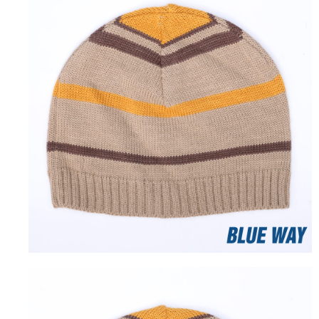
運送方式
消。如遇「轉專審核」未通過狀況，表示未達大哥付你分期系統評分，恕無
２．便利：只要手機號碼，簡訊認證，即可結帳。
法說明評估內容。
３．安心：先確認商品／服務後，再付款。
全家取貨付款
【繳款方式說明】
1.分期款項不併入電信帳單，「大哥付你分期」於每月結算日後寄送繳費提
每筆NT$80，滿NT$888(含以上)免運費
【「AFTEE先享後付」結帳流程】
醒簡訊。
１．於結帳方式選擇「AFTEE先享後付」後，將跳轉至「AFTEE先享後付」
2.透過簡訊連結打開帳單後，可選擇「超商條碼／台灣大直營門市／銀行轉
付款後全家取貨
結帳頁面，進行簡訊認證並確認金額後，即可完成結帳。
帳／街口支付／iPASS MONEY」等通路繳費。
２．訂單成立數日內，您將收到繳費通知簡訊。
每筆NT$80，滿NT$888(含以上)免運費
３．收到繳費通知簡訊後14天內，點擊此簡訊中的連結，可透過四大超商／
【注意事項】
ATM／網路銀行／等多元方式進行付款，方視為交易完成。
萊爾富取貨付款
1.本服務係由「台灣大哥大股份有限公司」（以下簡稱本公司）所提供，讓
※ 請注意：結帳手續完成當下不需立刻繳費，但若您需要取消訂單，請聯絡
用戶於交易時，得透過本服務購買商品或服務，並由商店將買賣／分期付款
每筆NT$60，滿NT$3,000(含以上)免運費
購買商品的店家。未經商家同意取消之訂單仍視為有效，需透過AFTEE先享
買賣價金債權讓與本公司後，依約使用本公司帳單繳交帳款。
後付繳納相關費用。
2.基於同意付款使用「大哥付你分期」之契約關係目的，商店將以您的個人
付款後萊爾富取貨
※ 交易是否成功請以「AFTEE先享後付 」之結帳頁面顯示為準，若有關於
資料（包含姓名、電話或地址）提供予台灣大哥大進項蒐集、處理及利用，
是否繳費成功／繳費後需取消欲退款等相關疑問，請聯繫「AFTEE先享後付
每筆NT$60，滿NT$3,000(含以上)免運費
由本公司與您本人進行分期帳單所需資料之確認、核對及更正。
客戶支援中心」
https://netprotections.freshdesk.com/support/home
3.完整用戶服務條款，請詳閱以下連結：
https://oppay.tw/userRule
7-11取貨付款
【注意事項】
１．透過由恩沛科技股份有限公司提供之「AFTEE先享後付」服務完成之交
每筆NT$80，滿NT$3,000(含以上)免運費
易，需依本服務之必要範圍內提供個人資料，並將交易相關給付款項請求債
權轉讓予恩沛科技股份有限公司。
付款後7-11取貨
２．關於個人資料處理事宜，請瀏覽以下網址：
每筆NT$80，滿NT$3,000(含以上)免運費
https://aftee.tw/terms/#terms3
３．未成年的使用者請事先徵得法定代理人或監護人之同意方可使用
宅配
「AFTEE先享後付」，若未經同意申辦者引起之損失，本公司不負相關責
任。
每筆NT$100，滿NT$3,000(含以上)免運費