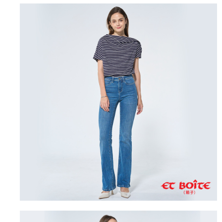
運送方式
消。如遇「轉專審核」未通過狀況，表示未達大哥付你分期系統評分，恕無
２．便利：只要手機號碼，簡訊認證，即可結帳。
法說明評估內容。
３．安心：先確認商品／服務後，再付款。
全家取貨付款
【繳款方式說明】
1.分期款項不併入電信帳單，「大哥付你分期」於每月結算日後寄送繳費提
每筆NT$80，滿NT$888(含以上)免運費
【「AFTEE先享後付」結帳流程】
醒簡訊。
１．於結帳方式選擇「AFTEE先享後付」後，將跳轉至「AFTEE先享後付」
2.透過簡訊連結打開帳單後，可選擇「超商條碼／台灣大直營門市／銀行轉
付款後全家取貨
結帳頁面，進行簡訊認證並確認金額後，即可完成結帳。
帳／街口支付／iPASS MONEY」等通路繳費。
２．訂單成立數日內，您將收到繳費通知簡訊。
每筆NT$80，滿NT$888(含以上)免運費
３．收到繳費通知簡訊後14天內，點擊此簡訊中的連結，可透過四大超商／
【注意事項】
ATM／網路銀行／等多元方式進行付款，方視為交易完成。
萊爾富取貨付款
1.本服務係由「台灣大哥大股份有限公司」（以下簡稱本公司）所提供，讓
※ 請注意：結帳手續完成當下不需立刻繳費，但若您需要取消訂單，請聯絡
用戶於交易時，得透過本服務購買商品或服務，並由商店將買賣／分期付款
每筆NT$60，滿NT$3,000(含以上)免運費
購買商品的店家。未經商家同意取消之訂單仍視為有效，需透過AFTEE先享
買賣價金債權讓與本公司後，依約使用本公司帳單繳交帳款。
後付繳納相關費用。
2.基於同意付款使用「大哥付你分期」之契約關係目的，商店將以您的個人
付款後萊爾富取貨
※ 交易是否成功請以「AFTEE先享後付 」之結帳頁面顯示為準，若有關於
資料（包含姓名、電話或地址）提供予台灣大哥大進項蒐集、處理及利用，
是否繳費成功／繳費後需取消欲退款等相關疑問，請聯繫「AFTEE先享後付
每筆NT$60，滿NT$3,000(含以上)免運費
由本公司與您本人進行分期帳單所需資料之確認、核對及更正。
客戶支援中心」
https://netprotections.freshdesk.com/support/home
3.完整用戶服務條款，請詳閱以下連結：
https://oppay.tw/userRule
7-11取貨付款
【注意事項】
１．透過由恩沛科技股份有限公司提供之「AFTEE先享後付」服務完成之交
每筆NT$80，滿NT$3,000(含以上)免運費
易，需依本服務之必要範圍內提供個人資料，並將交易相關給付款項請求債
權轉讓予恩沛科技股份有限公司。
付款後7-11取貨
２．關於個人資料處理事宜，請瀏覽以下網址：
每筆NT$80，滿NT$3,000(含以上)免運費
https://aftee.tw/terms/#terms3
３．未成年的使用者請事先徵得法定代理人或監護人之同意方可使用
宅配
「AFTEE先享後付」，若未經同意申辦者引起之損失，本公司不負相關責
任。
每筆NT$100，滿NT$3,000(含以上)免運費