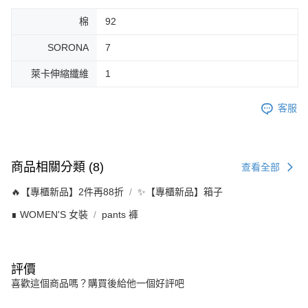
棉
92
SORONA
7
萊卡伸縮纖維
1
客服
商品相關分類 (8)
查看全部
🔥【專櫃新品】2件再88折
✨【專櫃新品】箱子
∎ WOMEN'S 女裝
pants 褲
評價
喜歡這個商品嗎？購買後給他一個好評吧