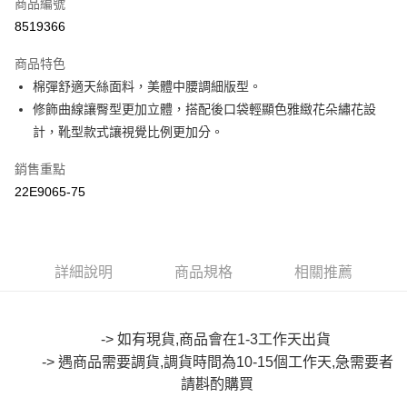
商品編號
超商取貨付款
8519366
LINE Pay
商品特色
Apple Pay
棉彈舒適天絲面料，美體中腰調細版型。
修飾曲線讓臀型更加立體，搭配後口袋輕顯色雅緻花朵繡花設
街口支付
計，靴型款式讓視覺比例更加分。
悠遊付
銷售重點
Google Pay
22E9065-75
全盈+PAY
大哥付你分期
詳細說明
商品規格
相關推薦
相關說明
【大哥付你分期使用說明】
AFTEE先享後付
1.本服務由台灣大哥大提供，台灣大哥大用戶可立即使用無須另外申請。
2.付款方式選擇「大哥付你分期」，訂單成立後會自動跳轉到大哥付的交易
相關說明
-> 如有現貨,商品會在1-3工作天出貨
流程，驗證手機門號後，選擇欲分期的期數、繳款截止日，確認付款後即完
【關於「AFTEE先享後付」】
成交易。
-> 遇商品需要調貨,調貨時間為10-15個工作天,急需要者
ATM付款
AFTEE先享後付是「在收到商品之後才付款」的支付方式。 讓您購物簡單
3.實際核准額度、可分期數及費用金額請依後續交易確認頁面所載為準。
便利好安心！
請斟酌
購買
4.訂單成立30分鐘內，如未前往確認交易或遇審核未通過，訂單將自動取
１．簡單：不需註冊會員、不需綁卡、不需儲值。