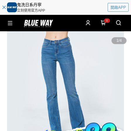
鬼洗日系丹寧
開啟APP
立刻使用官方APP
0
1
/
4