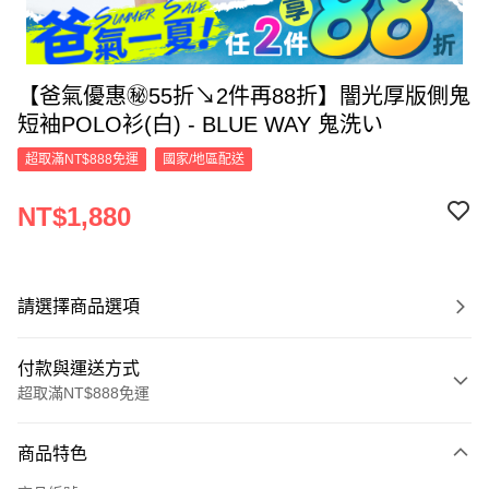
【爸氣優惠㊙55折↘2件再88折】闇光厚版側鬼
短袖POLO衫(白) - BLUE WAY 鬼洗い
超取滿NT$888免運
國家/地區配送
NT$1,880
請選擇商品選項
付款與運送方式
超取滿NT$888免運
付款方式
商品特色
信用卡一次付款