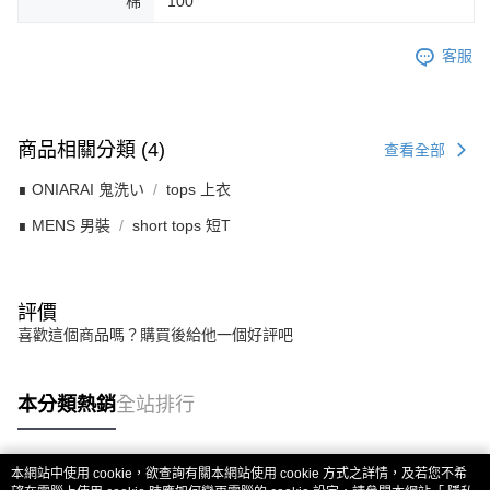
棉
100
客服
商品相關分類 (4)
查看全部
∎ ONIARAI 鬼洗い
tops 上衣
∎ MENS 男裝
short tops 短T
評價
喜歡這個商品嗎？購買後給他一個好評吧
本分類熱銷
全站排行
本網站中使用 cookie，欲查詢有關本網站使用 cookie 方式之詳情，及若您不希
熱門標籤