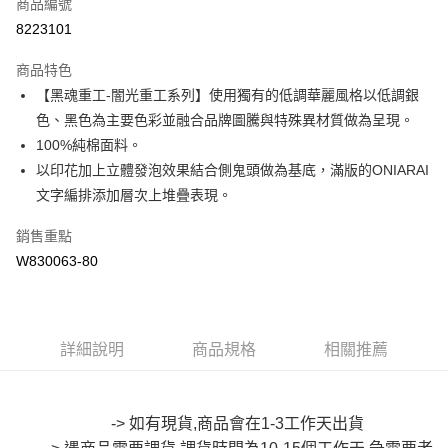
商品編號
超商取貨付款
8223101
LINE Pay
商品特色
Apple Pay
【黑魂重工-闇光重工系列】使用獨有的低調華麗風格以低調銀
色、黑色為主要色彩並融合品牌圖騰與特殊異材質做為呈現。
街口支付
100%純棉面料。
悠遊付
以印花加上立體發泡效果結合側鬼頭做為基底，滿版的ONIARAI
文字編排添加層次上堆疊表現。
Google Pay
銷售重點
全盈+PAY
W830063-80
大哥付你分期
相關說明
【大哥付你分期使用說明】
AFTEE先享後付
1.本服務由台灣大哥大提供，台灣大哥大用戶可立即使用無須另外申請。
詳細說明
商品規格
相關推薦
2.付款方式選擇「大哥付你分期」，訂單成立後會自動跳轉到大哥付的交易
相關說明
流程，驗證手機門號後，選擇欲分期的期數、繳款截止日，確認付款後即完
【關於「AFTEE先享後付」】
成交易。
ATM付款
AFTEE先享後付是「在收到商品之後才付款」的支付方式。 讓您購物簡單
3.實際核准額度、可分期數及費用金額請依後續交易確認頁面所載為準。
便利好安心！
-> 如有現貨,商品會在1-3工作天出貨
4.訂單成立30分鐘內，如未前往確認交易或遇審核未通過，訂單將自動取
１．簡單：不需註冊會員、不需綁卡、不需儲值。
-> 遇商品需要調貨,調貨時間為10-15個工作天,急需要者