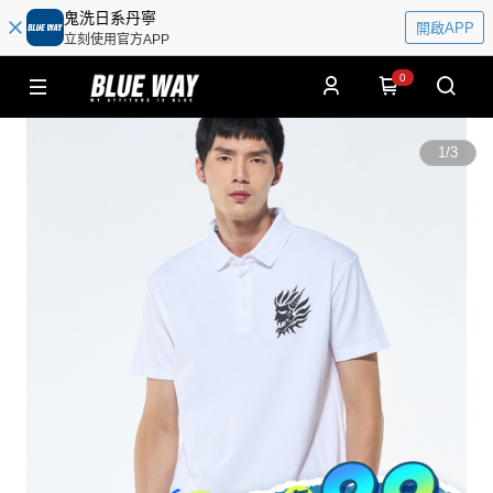
鬼洗日系丹寧
開啟APP
立刻使用官方APP
0
1
/
3