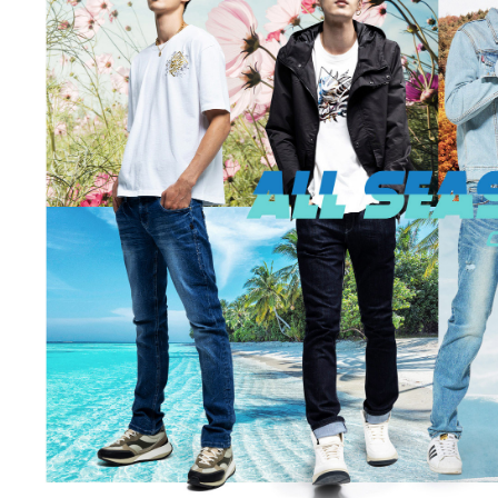
萊爾富取
用戶於交
絡購買商品
款買賣價
先享後付
每筆NT$6
2.基於同
※ 交易是
資料（包
是否繳費成
付款後萊
用，由本
付客戶支
每筆NT$6
3.完整用
【注意事
7-11取貨
１．透過由
交易，需
每筆NT$8
求債權轉
２．關於
付款後7-1
https://aft
每筆NT$8
３．未成
「AFTE
宅配
任。
４．使用「
每筆NT$1
即時審查
結果請求
海外配送
５．嚴禁
形，恩沛
動。