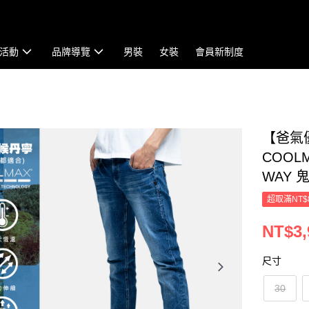
活動
品牌導覽
男裝
女裝
會員新制度
【爸氣
COOL
WAY 
超取滿NT$
NT$3,
尺寸
30