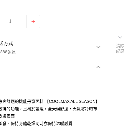
送方式
清除
紀錄
888免運
次付款
付款
爽舒適的機能丹寧面料 【COOLMAX ALL SEASON】
吸排的功能，且易於護理，全天候舒適，天氣寒冷時布
皮膚表面
蒸發，保持身體乾燥同時亦保持溫暖感覺。