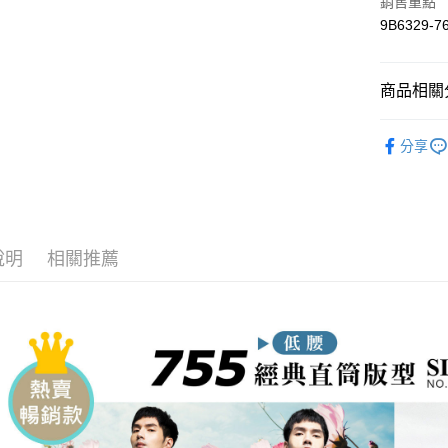
悠遊付
銷售重點
9B6329-7
Google Pa
全盈+PAY
商品相關分
大哥付你
🔥【專櫃
相關說明
分享
【大哥付
∎ 丹寧推
AFTEE先
1.本服務
2.付款方
相關說明
∎ MENS 
流程，驗
【關於「A
ATM付款
∎ ONIAR
完成交易
AFTEE
3.實際核
便利好安
說明
相關推薦
∎ 丹寧推
4.訂單成
１．簡單
消。如遇
２．便利
運送方式
∎ 丹寧推
無法說明
３．安心
【繳款方
🔥【專櫃
全家取貨
1.分期款
【「AFT
醒簡訊。
每筆NT$8
１．於結帳
2.透過簡
付」結帳
帳／街口支
付款後全
２．訂單
３．收到繳
每筆NT$8
【注意事
／ATM／
1.本服務
※ 請注意