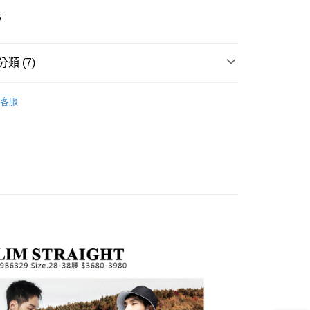
6
y
類 (7)
分期
新品】2件再88折
✨【專櫃新品】鬼洗
客服
你分期使用說明】
薦指南
涼感舒適.沁涼系列
享後付
由台灣大哥大提供，台灣大哥大用戶可立即使用無須另外申請。
式選擇「大哥付你分期」，訂單成立後會自動跳轉到大哥付的交易
男裝
pants 褲
證手機門號後，選擇欲分期的期數、繳款截止日，確認付款後即
FTEE先享後付」】
AI 鬼洗い
。
pants 褲
先享後付是「在收到商品之後才付款」的支付方式。 讓您購物簡單
准額度、可分期數及費用金額請依後續交易確認頁面所載為準。
心！
薦指南
➤直筒褲型/ 752-757
立30分鐘內，如未前往確認交易或遇審核未通過，訂單將自動取
：不需註冊會員、不需綁卡、不需儲值。
「轉專審核」未通過狀況，表示未達大哥付你分期系統評分，恕
：只要手機號碼，簡訊認證，即可結帳。
薦指南
➤ 全天候/瞬移丹寧
評估內容。
：先確認商品／服務後，再付款。
式說明】
新品】2件再88折
👖新品褲款$1588起｜2件再88折
付款
項不併入電信帳單，「大哥付你分期」於每月結算日後寄送繳費提
EE先享後付」結帳流程】
0，滿NT$888(含以上)免運費
方式選擇「AFTEE先享後付」後，將跳轉至「AFTEE先享後
訊連結打開帳單後，可選擇「超商條碼／台灣大直營門市／銀行轉
頁面，進行簡訊認證並確認金額後，即可完成結帳。
付／iPASS MONEY」等通路繳費。
家取貨
成立數日內，您將收到繳費通知簡訊。
費通知簡訊後14天內，點擊此簡訊中的連結，可透過四大超商
0，滿NT$888(含以上)免運費
項】
網路銀行／等多元方式進行付款，方視為交易完成。
係由「台灣大哥大股份有限公司」（以下簡稱本公司）所提供，讓
：結帳手續完成當下不需立刻繳費，但若您需要取消訂單，請聯