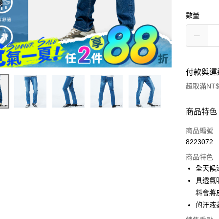
數量
付款與運
超取滿NT$
付款方式
商品特色
信用卡一
商品編號
8223072
超商取貨
商品特色
LINE Pay
全天候涼
具透氣
Apple Pay
料會將
街口支付
的汗液