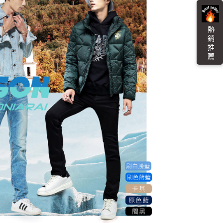
貨付款
易時，得透過本服務購買商品或服務，並由商店將買賣／分期付
的店家。未經商家同意取消之訂單仍視為有效，需透過AFTEE
金債權讓與本公司後，依約使用本公司帳單繳交帳款。
繳納相關費用。
0，滿NT$3,000(含以上)免運費
意付款使用「大哥付你分期」之契約關係目的，商店將以您的個人
否成功請以「AFTEE先享後付 」之結帳頁面顯示為準，若有關於
熱 銷 推 薦
含姓名、電話或地址）提供予台灣大哥大進項蒐集、處理及利
功／繳費後需取消欲退款等相關疑問，請聯繫「AFTEE先享後
爾富取貨
公司與您本人進行分期帳單所需資料之確認、核對及更正。
援中心」
https://netprotections.freshdesk.com/support/home
0，滿NT$3,000(含以上)免運費
戶服務條款，請詳閱以下連結：
https://oppay.tw/userRule
項】
付款
恩沛科技股份有限公司提供之「AFTEE先享後付」服務完成之
依本服務之必要範圍內提供個人資料，並將交易相關給付款項請
0，滿NT$3,000(含以上)免運費
讓予恩沛科技股份有限公司。
個人資料處理事宜，請瀏覽以下網址：
1取貨
ee.tw/terms/#terms3
0，滿NT$3,000(含以上)免運費
年的使用者請事先徵得法定代理人或監護人之同意方可使用
E先享後付」，若未經同意申辦者引起之損失，本公司不負相關責
AFTEE先享後付」時，將依據個別帳號之用戶狀況，依本公司
00，滿NT$3,000(含以上)免運費
核予不同之上限額度；若仍有額度不足之情形，本公司將視審查
用戶進行身份認證。
查看運費
一人註冊多個帳號或使用他人資訊註冊。若發現惡意使用之情
科技股份有限公司將有權停止該用戶之使用額度並採取法律行