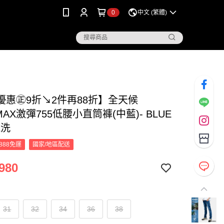
0
中文 (繁體)
優惠㊣9折↘2件再88折】全天候
MAX激彈755低腰小直筒褲(中藍)- BLUE
鬼洗
888免運
國家/地區配送
980
31
32
34
36
38