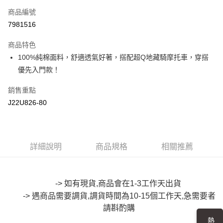
商品編號
超商取貨付款
7981516
LINE Pay
商品特色
Apple Pay
100%純棉面料，舒適透氣好著，搭配超Q地藏騎摩托車，穿搭
優先入門款！
街口支付
銷售重點
悠遊付
J22U826-80
Google Pay
全盈+PAY
詳細說明
商品規格
相關推薦
大哥付你分期
相關說明
【大哥付你分期使用說明】
AFTEE先享後付
1.本服務由台灣大哥大提供，台灣大哥大用戶可立即使用無須另外申請。
-> 如有現貨,商品會在1-3工作天出貨
2.付款方式選擇「大哥付你分期」，訂單成立後會自動跳轉到大哥付的交易
相關說明
-> 遇商品需要調貨,調貨時間為10-15個工作天,急需要者
流程，驗證手機門號後，選擇欲分期的期數、繳款截止日，確認付款後即完
【關於「AFTEE先享後付」】
成交易。
請斟酌購
ATM付款
AFTEE先享後付是「在收到商品之後才付款」的支付方式。 讓您購物簡單
3.實際核准額度、可分期數及費用金額請依後續交易確認頁面所載為準。
便利好安心！