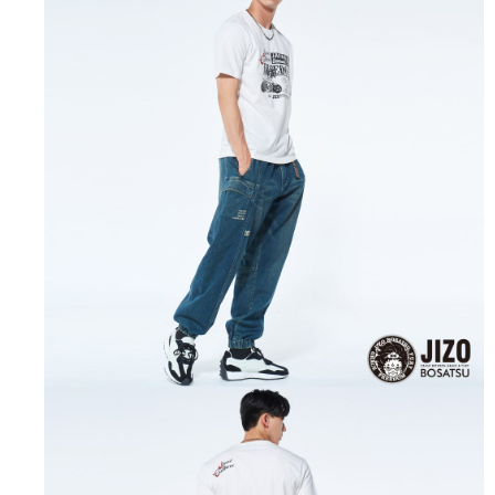
任。
每筆NT$100，滿NT$3,000(含以上)免運費
４．使用「AFTEE先享後付」時，將依據個別帳號之用戶狀況，依本公司即
時審查核予不同之上限額度；若仍有額度不足之情形，本公司將視審查結果
海外配送
查看運費
請求用戶進行身份認證。
５．嚴禁一人註冊多個帳號或使用他人資訊註冊。若發現惡意使用之情形，
恩沛科技股份有限公司將有權停止該用戶之使用額度並採取法律行動。