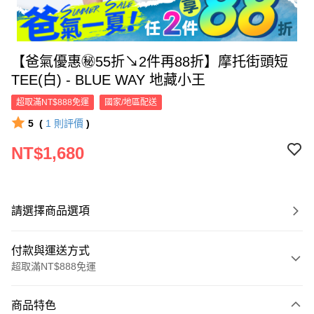
【爸氣優惠㊙55折↘2件再88折】摩托街頭短
TEE(白) - BLUE WAY 地藏小王
超取滿NT$888免運
國家/地區配送
5
(
1
則評價
)
NT$1,680
請選擇商品選項
付款與運送方式
超取滿NT$888免運
付款方式
商品特色
信用卡一次付款