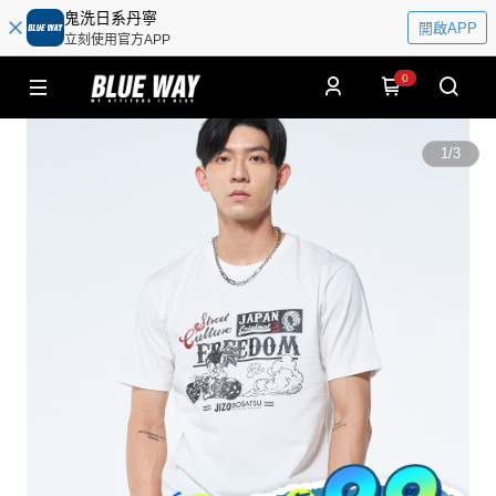
鬼洗日系丹寧
開啟APP
立刻使用官方APP
0
1
/
3