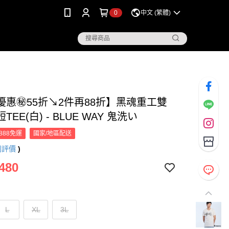
0
中文 (繁體)
優惠㊙55折↘2件再88折】黑魂重工雙
EE(白) - BLUE WAY 鬼洗い
888免運
國家/地區配送
則評價
)
480
L
XL
3L