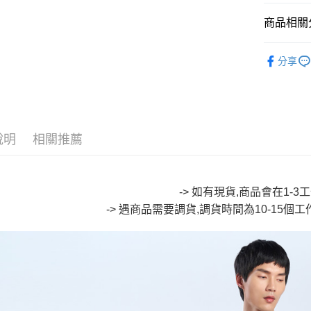
Google Pa
商品相關分
全盈+PAY
∎ ONIAR
分享
大哥付你
∎ MENS 
相關說明
🔥【SAL
【大哥付
AFTEE先
1.本服務
🔥【SAL
2.付款方
相關說明
說明
相關推薦
流程，驗
【關於「A
ATM付款
完成交易
AFTEE
3.實際核
便利好安
4.訂單成
１．簡單
消。如遇
-> 如有現貨,商品會在1-
２．便利
運送方式
無法說明
３．安心
-> 遇商品需要調貨,調貨時間為10-15個
【繳款方
全家取貨
1.分期款
【「AFT
醒簡訊。
每筆NT$8
１．於結帳
2.透過簡
付」結帳
帳／街口支
付款後全
２．訂單
３．收到繳
每筆NT$8
【注意事
／ATM／
1.本服務
※ 請注意