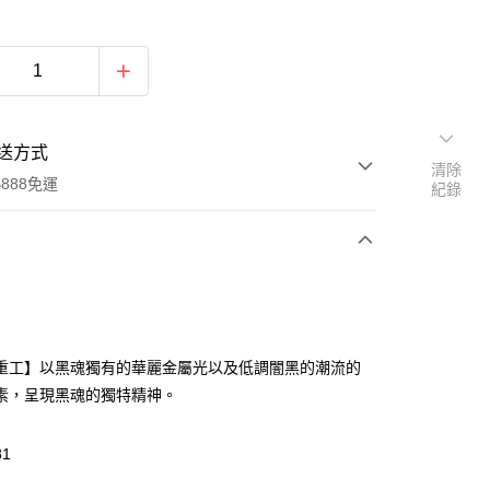
送方式
清除
888免運
紀錄
次付款
付款
重工】以黑魂獨有的華麗金屬光以及低調闇黑的潮流的
素，呈現黑魂的獨特精神。
81