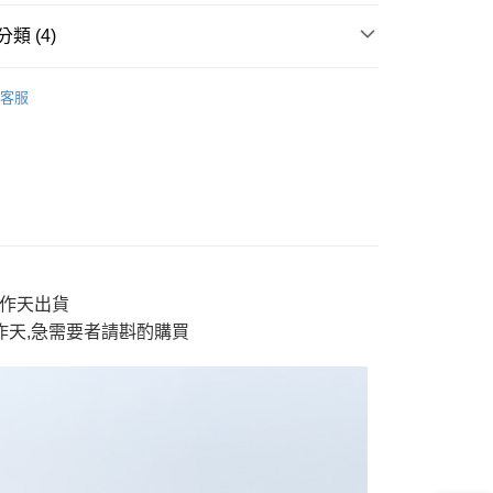
y
類 (4)
AI 鬼洗い
tops 上衣
客服
分期
男裝
short tops 短T
E】限時$388起
◆ 獨家支線$388起》2件再88折
你分期使用說明】
享後付
由台灣大哥大提供，台灣大哥大用戶可立即使用無須另外申請。
E】限時$388起
男款上衣
式選擇「大哥付你分期」，訂單成立後會自動跳轉到大哥付的交易
證手機門號後，選擇欲分期的期數、繳款截止日，確認付款後即
FTEE先享後付」】
。
先享後付是「在收到商品之後才付款」的支付方式。 讓您購物簡單
准額度、可分期數及費用金額請依後續交易確認頁面所載為準。
心！
立30分鐘內，如未前往確認交易或遇審核未通過，訂單將自動取
：不需註冊會員、不需綁卡、不需儲值。
「轉專審核」未通過狀況，表示未達大哥付你分期系統評分，恕
3工作天出貨
：只要手機號碼，簡訊認證，即可結帳。
評估內容。
：先確認商品／服務後，再付款。
工作天,急需要者請斟酌購買
式說明】
付款
項不併入電信帳單，「大哥付你分期」於每月結算日後寄送繳費提
EE先享後付」結帳流程】
0，滿NT$888(含以上)免運費
方式選擇「AFTEE先享後付」後，將跳轉至「AFTEE先享後
訊連結打開帳單後，可選擇「超商條碼／台灣大直營門市／銀行轉
頁面，進行簡訊認證並確認金額後，即可完成結帳。
付／iPASS MONEY」等通路繳費。
家取貨
成立數日內，您將收到繳費通知簡訊。
費通知簡訊後14天內，點擊此簡訊中的連結，可透過四大超商
0，滿NT$888(含以上)免運費
項】
網路銀行／等多元方式進行付款，方視為交易完成。
係由「台灣大哥大股份有限公司」（以下簡稱本公司）所提供，讓
：結帳手續完成當下不需立刻繳費，但若您需要取消訂單，請聯