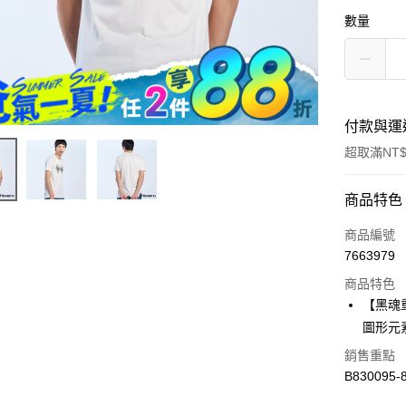
數量
付款與運
超取滿NT$
付款方式
商品特色
信用卡一
商品編號
7663979
超商取貨
商品特色
LINE Pay
【黑魂
圖形元
Apple Pay
銷售重點
街口支付
B830095-
悠遊付