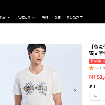
活動
品牌導覽
男裝
女裝
會員新制度
【爸氣
頭文字短T
超取滿NT$
5 (
1
NT$1,
尺寸
M