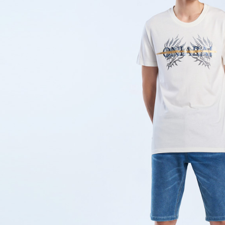
萊爾富取
用戶於交
絡購買商品
款買賣價
先享後付
每筆NT$6
2.基於同
※ 交易是
資料（包
是否繳費成
付款後萊
用，由本
付客戶支
每筆NT$6
3.完整用
【注意事
7-11取貨
１．透過由
交易，需
每筆NT$8
求債權轉
２．關於
付款後7-1
https://aft
每筆NT$8
３．未成
「AFTE
宅配
任。
４．使用「
每筆NT$1
即時審查
結果請求
海外配送
５．嚴禁
形，恩沛
動。