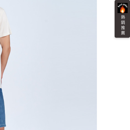
貨付款
易時，得透過本服務購買商品或服務，並由商店將買賣／分期付
的店家。未經商家同意取消之訂單仍視為有效，需透過AFTEE
金債權讓與本公司後，依約使用本公司帳單繳交帳款。
繳納相關費用。
0，滿NT$3,000(含以上)免運費
意付款使用「大哥付你分期」之契約關係目的，商店將以您的個人
否成功請以「AFTEE先享後付 」之結帳頁面顯示為準，若有關於
含姓名、電話或地址）提供予台灣大哥大進項蒐集、處理及利
熱 銷 推 薦
功／繳費後需取消欲退款等相關疑問，請聯繫「AFTEE先享後
爾富取貨
公司與您本人進行分期帳單所需資料之確認、核對及更正。
援中心」
https://netprotections.freshdesk.com/support/home
0，滿NT$3,000(含以上)免運費
戶服務條款，請詳閱以下連結：
https://oppay.tw/userRule
項】
付款
恩沛科技股份有限公司提供之「AFTEE先享後付」服務完成之
依本服務之必要範圍內提供個人資料，並將交易相關給付款項請
0，滿NT$3,000(含以上)免運費
讓予恩沛科技股份有限公司。
個人資料處理事宜，請瀏覽以下網址：
1取貨
ee.tw/terms/#terms3
0，滿NT$3,000(含以上)免運費
年的使用者請事先徵得法定代理人或監護人之同意方可使用
E先享後付」，若未經同意申辦者引起之損失，本公司不負相關責
AFTEE先享後付」時，將依據個別帳號之用戶狀況，依本公司
00，滿NT$3,000(含以上)免運費
核予不同之上限額度；若仍有額度不足之情形，本公司將視審查
用戶進行身份認證。
查看運費
一人註冊多個帳號或使用他人資訊註冊。若發現惡意使用之情
科技股份有限公司將有權停止該用戶之使用額度並採取法律行