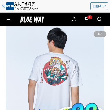
鬼洗日系丹寧
開啟APP
立刻使用官方APP
0
1
/
3