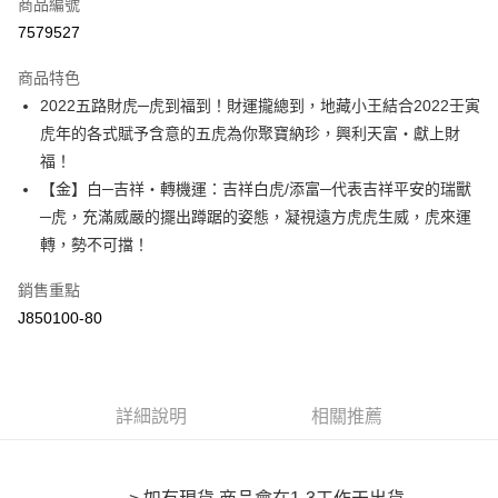
商品編號
超商取貨付款
7579527
LINE Pay
商品特色
Apple Pay
2022五路財虎─虎到福到！財運攏總到，地藏小王結合2022壬寅
虎年的各式賦予含意的五虎為你聚寶納珍，興利天富‧獻上財
街口支付
福！
悠遊付
【金】白─吉祥‧轉機運：吉祥白虎/添富─代表吉祥平安的瑞獸
─虎，充滿威嚴的擺出蹲踞的姿態，凝視遠方虎虎生威，虎來運
Google Pay
轉，勢不可擋！
全盈+PAY
銷售重點
大哥付你分期
J850100-80
相關說明
【大哥付你分期使用說明】
AFTEE先享後付
1.本服務由台灣大哥大提供，台灣大哥大用戶可立即使用無須另外申請。
2.付款方式選擇「大哥付你分期」，訂單成立後會自動跳轉到大哥付的交易
相關說明
詳細說明
相關推薦
流程，驗證手機門號後，選擇欲分期的期數、繳款截止日，確認付款後即完
【關於「AFTEE先享後付」】
成交易。
ATM付款
AFTEE先享後付是「在收到商品之後才付款」的支付方式。 讓您購物簡單
3.實際核准額度、可分期數及費用金額請依後續交易確認頁面所載為準。
便利好安心！
4.訂單成立30分鐘內，如未前往確認交易或遇審核未通過，訂單將自動取
１．簡單：不需註冊會員、不需綁卡、不需儲值。