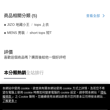
商品相關分類 (5)
查看全部
∎ JIZO 地藏小王
tops 上衣
∎ MENS 男裝
short tops 短T
評價
喜歡這個商品嗎？購買後給他一個好評吧
本分類熱銷
全站排行
本網站中使用 cookie，欲查詢有關本網站使用 cookie 方式之詳情，及若您不希
熱門標籤
望在電腦上使用 cookie 時應如何變更電腦的 cookie 設定，請參閱本網站「
隱私
權條款
」之 Cookie 聲明。您繼續使用本網站即表示您同意本公司得按本網站使
用條款之 Cookie 聲明使用 cookie。
了解更多 >