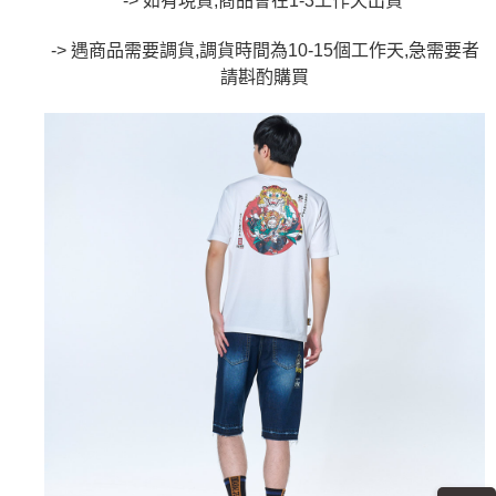
-> 如有現貨,商品會在1-3工作天出貨
運送方式
消。如遇「轉專審核」未通過狀況，表示未達大哥付你分期系統評分，恕無
２．便利：只要手機號碼，簡訊認證，即可結帳。
法說明評估內容。
３．安心：先確認商品／服務後，再付款。
全家取貨付款
【繳款方式說明】
-> 遇商品需要調貨,調貨時間為10-15個工作天,急需要者
1.分期款項不併入電信帳單，「大哥付你分期」於每月結算日後寄送繳費提
每筆NT$80，滿NT$888(含以上)免運費
【「AFTEE先享後付」結帳流程】
請斟酌購買
醒簡訊。
１．於結帳方式選擇「AFTEE先享後付」後，將跳轉至「AFTEE先享後付」
2.透過簡訊連結打開帳單後，可選擇「超商條碼／台灣大直營門市／銀行轉
付款後全家取貨
結帳頁面，進行簡訊認證並確認金額後，即可完成結帳。
帳／街口支付／iPASS MONEY」等通路繳費。
２．訂單成立數日內，您將收到繳費通知簡訊。
每筆NT$80，滿NT$888(含以上)免運費
３．收到繳費通知簡訊後14天內，點擊此簡訊中的連結，可透過四大超商／
【注意事項】
ATM／網路銀行／等多元方式進行付款，方視為交易完成。
萊爾富取貨付款
1.本服務係由「台灣大哥大股份有限公司」（以下簡稱本公司）所提供，讓
※ 請注意：結帳手續完成當下不需立刻繳費，但若您需要取消訂單，請聯絡
用戶於交易時，得透過本服務購買商品或服務，並由商店將買賣／分期付款
每筆NT$60，滿NT$3,000(含以上)免運費
購買商品的店家。未經商家同意取消之訂單仍視為有效，需透過AFTEE先享
買賣價金債權讓與本公司後，依約使用本公司帳單繳交帳款。
後付繳納相關費用。
2.基於同意付款使用「大哥付你分期」之契約關係目的，商店將以您的個人
付款後萊爾富取貨
※ 交易是否成功請以「AFTEE先享後付 」之結帳頁面顯示為準，若有關於
資料（包含姓名、電話或地址）提供予台灣大哥大進項蒐集、處理及利用，
是否繳費成功／繳費後需取消欲退款等相關疑問，請聯繫「AFTEE先享後付
每筆NT$60，滿NT$3,000(含以上)免運費
由本公司與您本人進行分期帳單所需資料之確認、核對及更正。
客戶支援中心」
https://netprotections.freshdesk.com/support/home
3.完整用戶服務條款，請詳閱以下連結：
https://oppay.tw/userRule
7-11取貨付款
【注意事項】
１．透過由恩沛科技股份有限公司提供之「AFTEE先享後付」服務完成之交
每筆NT$80，滿NT$3,000(含以上)免運費
易，需依本服務之必要範圍內提供個人資料，並將交易相關給付款項請求債
權轉讓予恩沛科技股份有限公司。
付款後7-11取貨
２．關於個人資料處理事宜，請瀏覽以下網址：
每筆NT$80，滿NT$3,000(含以上)免運費
https://aftee.tw/terms/#terms3
３．未成年的使用者請事先徵得法定代理人或監護人之同意方可使用
宅配
「AFTEE先享後付」，若未經同意申辦者引起之損失，本公司不負相關責
任。
每筆NT$100，滿NT$3,000(含以上)免運費