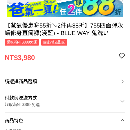
【爸氣優惠㊙55折↘2件再88折】755四面彈永
續修身直筒褲(淺藍) - BLUE WAY 鬼洗い
超取滿NT$888免運
國家/地區配送
NT$3,980
請選擇商品選項
付款與運送方式
超取滿NT$888免運
付款方式
商品特色
信用卡一次付款