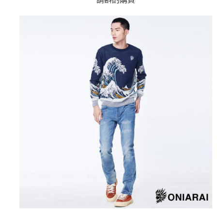
運送方式
消。如遇「轉專審核」未通過狀況，表示未達大哥付你分期系統評分，恕無
２．便利：只要手機號碼，簡訊認證，即可結帳。
法說明評估內容。
３．安心：先確認商品／服務後，再付款。
全家取貨付款
【繳款方式說明】
1.分期款項不併入電信帳單，「大哥付你分期」於每月結算日後寄送繳費提
每筆NT$80，滿NT$888(含以上)免運費
【「AFTEE先享後付」結帳流程】
醒簡訊。
１．於結帳方式選擇「AFTEE先享後付」後，將跳轉至「AFTEE先享後付」
2.透過簡訊連結打開帳單後，可選擇「超商條碼／台灣大直營門市／銀行轉
付款後全家取貨
結帳頁面，進行簡訊認證並確認金額後，即可完成結帳。
帳／街口支付／iPASS MONEY」等通路繳費。
２．訂單成立數日內，您將收到繳費通知簡訊。
每筆NT$80，滿NT$888(含以上)免運費
３．收到繳費通知簡訊後14天內，點擊此簡訊中的連結，可透過四大超商／
【注意事項】
ATM／網路銀行／等多元方式進行付款，方視為交易完成。
萊爾富取貨付款
1.本服務係由「台灣大哥大股份有限公司」（以下簡稱本公司）所提供，讓
※ 請注意：結帳手續完成當下不需立刻繳費，但若您需要取消訂單，請聯絡
用戶於交易時，得透過本服務購買商品或服務，並由商店將買賣／分期付款
每筆NT$60，滿NT$3,000(含以上)免運費
購買商品的店家。未經商家同意取消之訂單仍視為有效，需透過AFTEE先享
買賣價金債權讓與本公司後，依約使用本公司帳單繳交帳款。
後付繳納相關費用。
2.基於同意付款使用「大哥付你分期」之契約關係目的，商店將以您的個人
付款後萊爾富取貨
※ 交易是否成功請以「AFTEE先享後付 」之結帳頁面顯示為準，若有關於
資料（包含姓名、電話或地址）提供予台灣大哥大進項蒐集、處理及利用，
是否繳費成功／繳費後需取消欲退款等相關疑問，請聯繫「AFTEE先享後付
每筆NT$60，滿NT$3,000(含以上)免運費
由本公司與您本人進行分期帳單所需資料之確認、核對及更正。
客戶支援中心」
https://netprotections.freshdesk.com/support/home
3.完整用戶服務條款，請詳閱以下連結：
https://oppay.tw/userRule
7-11取貨付款
【注意事項】
１．透過由恩沛科技股份有限公司提供之「AFTEE先享後付」服務完成之交
每筆NT$80，滿NT$3,000(含以上)免運費
易，需依本服務之必要範圍內提供個人資料，並將交易相關給付款項請求債
權轉讓予恩沛科技股份有限公司。
付款後7-11取貨
２．關於個人資料處理事宜，請瀏覽以下網址：
每筆NT$80，滿NT$3,000(含以上)免運費
https://aftee.tw/terms/#terms3
３．未成年的使用者請事先徵得法定代理人或監護人之同意方可使用
宅配
「AFTEE先享後付」，若未經同意申辦者引起之損失，本公司不負相關責
任。
每筆NT$100，滿NT$3,000(含以上)免運費