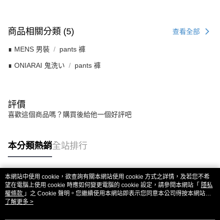
商品相關分類 (5)
查看全部
∎ MENS 男裝
pants 褲
∎ ONIARAI 鬼洗い
pants 褲
評價
喜歡這個商品嗎？購買後給他一個好評吧
本分類熱銷
全站排行
本網站中使用 cookie，欲查詢有關本網站使用 cookie 方式之詳情，及若您不希
熱門標籤
望在電腦上使用 cookie 時應如何變更電腦的 cookie 設定，請參閱本網站「
隱私
權條款
」之 Cookie 聲明。您繼續使用本網站即表示您同意本公司得按本網站使
用條款之 Cookie 聲明使用 cookie。
了解更多 >