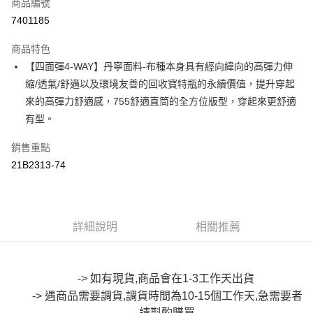
商品編號
超商取貨付款
7401185
LINE Pay
商品特色
Apple Pay
【四面彈4-WAY】丹寧面料-布種本身具有經向緯向的高彈力伸
縮/透氣/舒適以及環境友善的回收寶特瓶的永續價值，提升穿起
街口支付
來的高彈力舒適感，755舒適直筒的全方位版型，穿起來更舒適
悠遊付
有型。
Google Pay
銷售重點
21B2313-74
全盈+PAY
大哥付你分期
相關說明
【大哥付你分期使用說明】
詳細說明
相關推薦
AFTEE先享後付
1.本服務由台灣大哥大提供，台灣大哥大用戶可立即使用無須另外申請。
2.付款方式選擇「大哥付你分期」，訂單成立後會自動跳轉到大哥付的交易
相關說明
流程，驗證手機門號後，選擇欲分期的期數、繳款截止日，確認付款後即完
【關於「AFTEE先享後付」】
成交易。
-> 如有現貨,商品會在1-3工作天出貨
ATM付款
AFTEE先享後付是「在收到商品之後才付款」的支付方式。 讓您購物簡單
3.實際核准額度、可分期數及費用金額請依後續交易確認頁面所載為準。
便利好安心！
-> 遇商品需要調貨,調貨時間為10-15個工作天,急需要者
4.訂單成立30分鐘內，如未前往確認交易或遇審核未通過，訂單將自動取
１．簡單：不需註冊會員、不需綁卡、不需儲值。
請斟酌購買