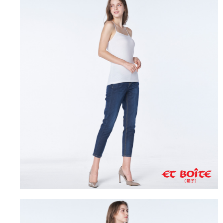
運送方式
消。如遇「轉專審核」未通過狀況，表示未達大哥付你分期系統評分，恕無
２．便利：只要手機號碼，簡訊認證，即可結帳。
法說明評估內容。
３．安心：先確認商品／服務後，再付款。
全家取貨付款
【繳款方式說明】
1.分期款項不併入電信帳單，「大哥付你分期」於每月結算日後寄送繳費提
每筆NT$80，滿NT$888(含以上)免運費
【「AFTEE先享後付」結帳流程】
醒簡訊。
１．於結帳方式選擇「AFTEE先享後付」後，將跳轉至「AFTEE先享後付」
2.透過簡訊連結打開帳單後，可選擇「超商條碼／台灣大直營門市／銀行轉
付款後全家取貨
結帳頁面，進行簡訊認證並確認金額後，即可完成結帳。
帳／街口支付／iPASS MONEY」等通路繳費。
２．訂單成立數日內，您將收到繳費通知簡訊。
每筆NT$80，滿NT$888(含以上)免運費
３．收到繳費通知簡訊後14天內，點擊此簡訊中的連結，可透過四大超商／
【注意事項】
ATM／網路銀行／等多元方式進行付款，方視為交易完成。
萊爾富取貨付款
1.本服務係由「台灣大哥大股份有限公司」（以下簡稱本公司）所提供，讓
※ 請注意：結帳手續完成當下不需立刻繳費，但若您需要取消訂單，請聯絡
用戶於交易時，得透過本服務購買商品或服務，並由商店將買賣／分期付款
每筆NT$60，滿NT$3,000(含以上)免運費
購買商品的店家。未經商家同意取消之訂單仍視為有效，需透過AFTEE先享
買賣價金債權讓與本公司後，依約使用本公司帳單繳交帳款。
後付繳納相關費用。
2.基於同意付款使用「大哥付你分期」之契約關係目的，商店將以您的個人
付款後萊爾富取貨
※ 交易是否成功請以「AFTEE先享後付 」之結帳頁面顯示為準，若有關於
資料（包含姓名、電話或地址）提供予台灣大哥大進項蒐集、處理及利用，
是否繳費成功／繳費後需取消欲退款等相關疑問，請聯繫「AFTEE先享後付
每筆NT$60，滿NT$3,000(含以上)免運費
由本公司與您本人進行分期帳單所需資料之確認、核對及更正。
客戶支援中心」
https://netprotections.freshdesk.com/support/home
3.完整用戶服務條款，請詳閱以下連結：
https://oppay.tw/userRule
7-11取貨付款
【注意事項】
１．透過由恩沛科技股份有限公司提供之「AFTEE先享後付」服務完成之交
每筆NT$80，滿NT$3,000(含以上)免運費
易，需依本服務之必要範圍內提供個人資料，並將交易相關給付款項請求債
權轉讓予恩沛科技股份有限公司。
付款後7-11取貨
２．關於個人資料處理事宜，請瀏覽以下網址：
每筆NT$80，滿NT$3,000(含以上)免運費
https://aftee.tw/terms/#terms3
３．未成年的使用者請事先徵得法定代理人或監護人之同意方可使用
宅配
「AFTEE先享後付」，若未經同意申辦者引起之損失，本公司不負相關責
任。
每筆NT$100，滿NT$3,000(含以上)免運費