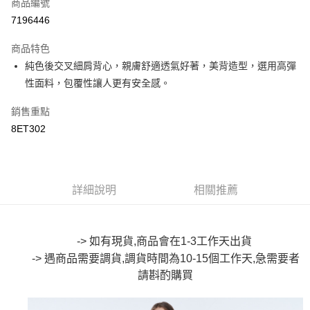
商品編號
超商取貨付款
7196446
LINE Pay
商品特色
Apple Pay
純色後交叉細肩背心，親膚舒適透氣好著，美背造型，選用高彈
性面料，包覆性讓人更有安全感。
街口支付
銷售重點
悠遊付
8ET302
Google Pay
全盈+PAY
詳細說明
相關推薦
大哥付你分期
相關說明
【大哥付你分期使用說明】
AFTEE先享後付
1.本服務由台灣大哥大提供，台灣大哥大用戶可立即使用無須另外申請。
-> 如有現貨,商品會在1-3工作天出貨
2.付款方式選擇「大哥付你分期」，訂單成立後會自動跳轉到大哥付的交易
相關說明
-> 遇商品需要調貨,調貨時間為10-15個工作天,急需要者
流程，驗證手機門號後，選擇欲分期的期數、繳款截止日，確認付款後即完
【關於「AFTEE先享後付」】
成交易。
請斟酌購買
ATM付款
AFTEE先享後付是「在收到商品之後才付款」的支付方式。 讓您購物簡單
3.實際核准額度、可分期數及費用金額請依後續交易確認頁面所載為準。
便利好安心！
4.訂單成立30分鐘內，如未前往確認交易或遇審核未通過，訂單將自動取
１．簡單：不需註冊會員、不需綁卡、不需儲值。