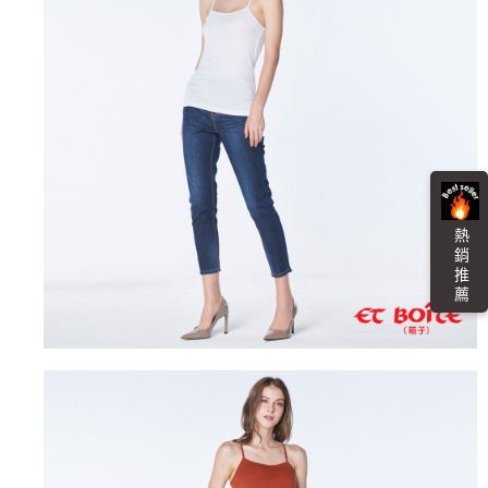
熱 銷 推 薦