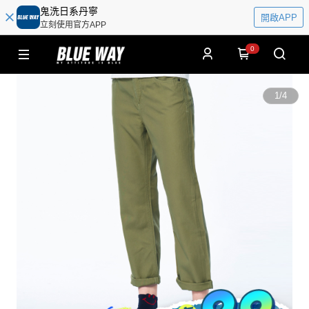
鬼洗日系丹寧
開啟APP
立刻使用官方APP
0
1
/
4