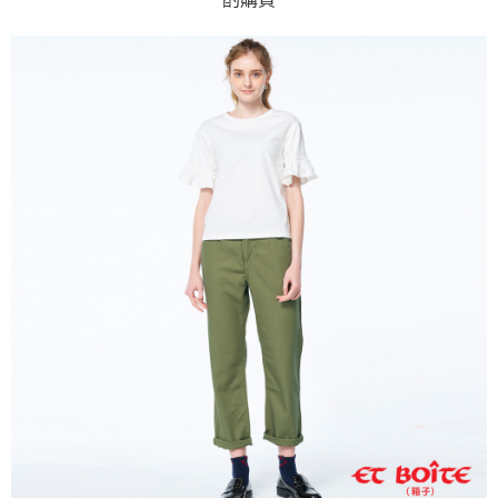
運送方式
消。如遇「轉專審核」未通過狀況，表示未達大哥付你分期系統評分，恕無
２．便利：只要手機號碼，簡訊認證，即可結帳。
法說明評估內容。
３．安心：先確認商品／服務後，再付款。
全家取貨付款
【繳款方式說明】
1.分期款項不併入電信帳單，「大哥付你分期」於每月結算日後寄送繳費提
每筆NT$80，滿NT$888(含以上)免運費
【「AFTEE先享後付」結帳流程】
醒簡訊。
１．於結帳方式選擇「AFTEE先享後付」後，將跳轉至「AFTEE先享後付」
2.透過簡訊連結打開帳單後，可選擇「超商條碼／台灣大直營門市／銀行轉
付款後全家取貨
結帳頁面，進行簡訊認證並確認金額後，即可完成結帳。
帳／街口支付／iPASS MONEY」等通路繳費。
２．訂單成立數日內，您將收到繳費通知簡訊。
每筆NT$80，滿NT$888(含以上)免運費
３．收到繳費通知簡訊後14天內，點擊此簡訊中的連結，可透過四大超商／
【注意事項】
ATM／網路銀行／等多元方式進行付款，方視為交易完成。
萊爾富取貨付款
1.本服務係由「台灣大哥大股份有限公司」（以下簡稱本公司）所提供，讓
※ 請注意：結帳手續完成當下不需立刻繳費，但若您需要取消訂單，請聯絡
用戶於交易時，得透過本服務購買商品或服務，並由商店將買賣／分期付款
每筆NT$60，滿NT$3,000(含以上)免運費
購買商品的店家。未經商家同意取消之訂單仍視為有效，需透過AFTEE先享
買賣價金債權讓與本公司後，依約使用本公司帳單繳交帳款。
後付繳納相關費用。
2.基於同意付款使用「大哥付你分期」之契約關係目的，商店將以您的個人
付款後萊爾富取貨
※ 交易是否成功請以「AFTEE先享後付 」之結帳頁面顯示為準，若有關於
資料（包含姓名、電話或地址）提供予台灣大哥大進項蒐集、處理及利用，
是否繳費成功／繳費後需取消欲退款等相關疑問，請聯繫「AFTEE先享後付
每筆NT$60，滿NT$3,000(含以上)免運費
由本公司與您本人進行分期帳單所需資料之確認、核對及更正。
客戶支援中心」
https://netprotections.freshdesk.com/support/home
3.完整用戶服務條款，請詳閱以下連結：
https://oppay.tw/userRule
7-11取貨付款
【注意事項】
１．透過由恩沛科技股份有限公司提供之「AFTEE先享後付」服務完成之交
每筆NT$80，滿NT$3,000(含以上)免運費
易，需依本服務之必要範圍內提供個人資料，並將交易相關給付款項請求債
權轉讓予恩沛科技股份有限公司。
付款後7-11取貨
２．關於個人資料處理事宜，請瀏覽以下網址：
每筆NT$80，滿NT$3,000(含以上)免運費
https://aftee.tw/terms/#terms3
３．未成年的使用者請事先徵得法定代理人或監護人之同意方可使用
宅配
「AFTEE先享後付」，若未經同意申辦者引起之損失，本公司不負相關責
任。
每筆NT$100，滿NT$3,000(含以上)免運費