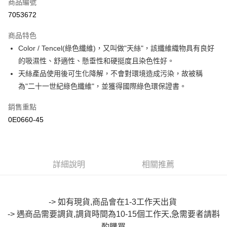
商品編號
超商取貨付款
7053672
LINE Pay
商品特色
Apple Pay
Color / Tencel(綠色纖維)，又叫做"天絲"，該纖維織物具有良好
的吸濕性、舒適性、懸垂性和硬挺度且染色性好。
街口支付
天絲產品使用後可生化降解，不會對環境造成污染，故被稱
悠遊付
為"二十一世紀綠色纖維"，並獲得國際綠色環保證書。
Google Pay
銷售重點
0E0660-45
全盈+PAY
大哥付你分期
相關說明
【大哥付你分期使用說明】
詳細說明
相關推薦
AFTEE先享後付
1.本服務由台灣大哥大提供，台灣大哥大用戶可立即使用無須另外申請。
2.付款方式選擇「大哥付你分期」，訂單成立後會自動跳轉到大哥付的交易
相關說明
流程，驗證手機門號後，選擇欲分期的期數、繳款截止日，確認付款後即完
【關於「AFTEE先享後付」】
成交易。
-> 如有現貨,商品會在1-3工作天出貨
ATM付款
AFTEE先享後付是「在收到商品之後才付款」的支付方式。 讓您購物簡單
3.實際核准額度、可分期數及費用金額請依後續交易確認頁面所載為準。
便利好安心！
-> 遇商品需要調貨,調貨時間為10-15個工作天,急需要者請斟
4.訂單成立30分鐘內，如未前往確認交易或遇審核未通過，訂單將自動取
１．簡單：不需註冊會員、不需綁卡、不需儲值。
酌購買