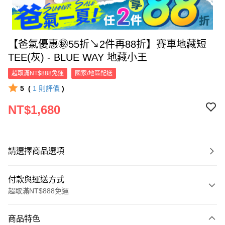
【爸氣優惠㊙55折↘2件再88折】賽車地藏短
TEE(灰) - BLUE WAY 地藏小王
超取滿NT$888免運
國家/地區配送
5
(
1
則評價
)
NT$1,680
請選擇商品選項
付款與運送方式
超取滿NT$888免運
付款方式
商品特色
信用卡一次付款