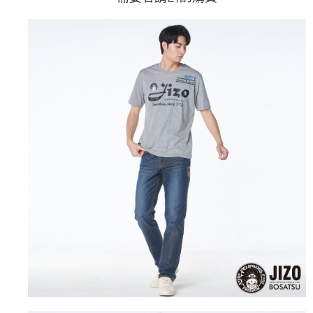
4.訂單成立30分鐘內，如未前往確認交易或遇審核未通過，訂單將自動取
１．簡單：不需註冊會員、不需綁卡、不需儲值。
運送方式
消。如遇「轉專審核」未通過狀況，表示未達大哥付你分期系統評分，恕無
２．便利：只要手機號碼，簡訊認證，即可結帳。
法說明評估內容。
３．安心：先確認商品／服務後，再付款。
全家取貨付款
【繳款方式說明】
1.分期款項不併入電信帳單，「大哥付你分期」於每月結算日後寄送繳費提
每筆NT$80，滿NT$888(含以上)免運費
【「AFTEE先享後付」結帳流程】
醒簡訊。
１．於結帳方式選擇「AFTEE先享後付」後，將跳轉至「AFTEE先享後付」
2.透過簡訊連結打開帳單後，可選擇「超商條碼／台灣大直營門市／銀行轉
付款後全家取貨
結帳頁面，進行簡訊認證並確認金額後，即可完成結帳。
帳／街口支付／iPASS MONEY」等通路繳費。
２．訂單成立數日內，您將收到繳費通知簡訊。
每筆NT$80，滿NT$888(含以上)免運費
３．收到繳費通知簡訊後14天內，點擊此簡訊中的連結，可透過四大超商／
【注意事項】
ATM／網路銀行／等多元方式進行付款，方視為交易完成。
萊爾富取貨付款
1.本服務係由「台灣大哥大股份有限公司」（以下簡稱本公司）所提供，讓
※ 請注意：結帳手續完成當下不需立刻繳費，但若您需要取消訂單，請聯絡
用戶於交易時，得透過本服務購買商品或服務，並由商店將買賣／分期付款
每筆NT$60，滿NT$3,000(含以上)免運費
購買商品的店家。未經商家同意取消之訂單仍視為有效，需透過AFTEE先享
買賣價金債權讓與本公司後，依約使用本公司帳單繳交帳款。
後付繳納相關費用。
2.基於同意付款使用「大哥付你分期」之契約關係目的，商店將以您的個人
付款後萊爾富取貨
※ 交易是否成功請以「AFTEE先享後付 」之結帳頁面顯示為準，若有關於
資料（包含姓名、電話或地址）提供予台灣大哥大進項蒐集、處理及利用，
是否繳費成功／繳費後需取消欲退款等相關疑問，請聯繫「AFTEE先享後付
每筆NT$60，滿NT$3,000(含以上)免運費
由本公司與您本人進行分期帳單所需資料之確認、核對及更正。
客戶支援中心」
https://netprotections.freshdesk.com/support/home
3.完整用戶服務條款，請詳閱以下連結：
https://oppay.tw/userRule
7-11取貨付款
【注意事項】
１．透過由恩沛科技股份有限公司提供之「AFTEE先享後付」服務完成之交
每筆NT$80，滿NT$3,000(含以上)免運費
易，需依本服務之必要範圍內提供個人資料，並將交易相關給付款項請求債
權轉讓予恩沛科技股份有限公司。
付款後7-11取貨
２．關於個人資料處理事宜，請瀏覽以下網址：
每筆NT$80，滿NT$3,000(含以上)免運費
https://aftee.tw/terms/#terms3
３．未成年的使用者請事先徵得法定代理人或監護人之同意方可使用
宅配
「AFTEE先享後付」，若未經同意申辦者引起之損失，本公司不負相關責