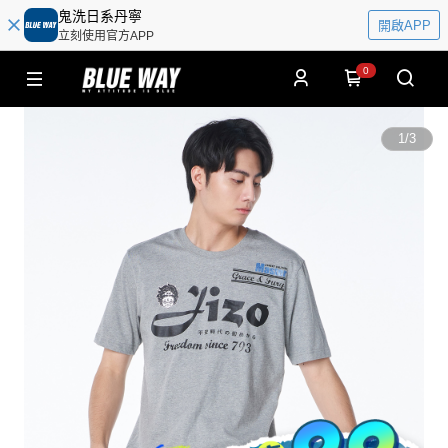
鬼洗日系丹寧
開啟APP
立刻使用官方APP
0
1
/
3