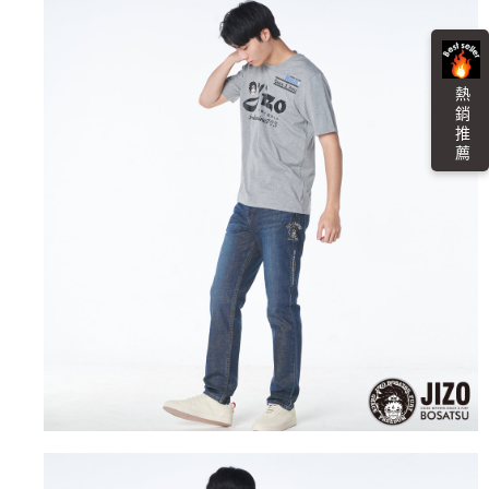
任。
每筆NT$100，滿NT$3,000(含以上)免運費
４．使用「AFTEE先享後付」時，將依據個別帳號之用戶狀況，依本公司即
時審查核予不同之上限額度；若仍有額度不足之情形，本公司將視審查結果
海外配送
查看運費
請求用戶進行身份認證。
５．嚴禁一人註冊多個帳號或使用他人資訊註冊。若發現惡意使用之情形，
熱 銷 推 薦
恩沛科技股份有限公司將有權停止該用戶之使用額度並採取法律行動。