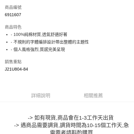
商品編號
超商取貨付款
6911607
LINE Pay
商品特色
Apple Pay
- 100%純棉材質,透氣舒適好著
- 不規則的字體編排設計帶出整體的主題性
街口支付
- 個人風格強烈,質感完美呈現
悠遊付
銷售重點
Google Pay
J21U804-84
全盈+PAY
大哥付你分期
詳細說明
相關推薦
相關說明
【大哥付你分期使用說明】
AFTEE先享後付
1.本服務由台灣大哥大提供，台灣大哥大用戶可立即使用無須另外申請。
2.付款方式選擇「大哥付你分期」，訂單成立後會自動跳轉到大哥付的交易
相關說明
-> 如有現貨,商品會在1-3工作天出貨
流程，驗證手機門號後，選擇欲分期的期數、繳款截止日，確認付款後即完
【關於「AFTEE先享後付」】
成交易。
-> 遇商品需要調貨,調貨時間為10-15個工作天,急
ATM付款
AFTEE先享後付是「在收到商品之後才付款」的支付方式。 讓您購物簡單
3.實際核准額度、可分期數及費用金額請依後續交易確認頁面所載為準。
便利好安心！
需要者請斟酌購買