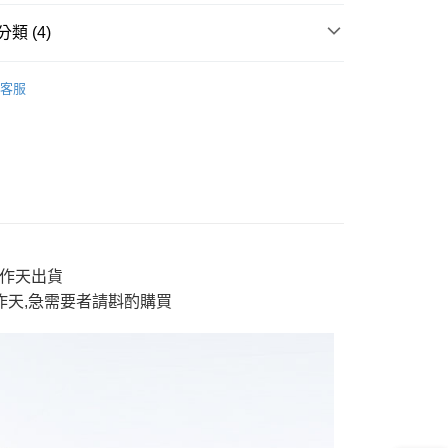
y
類 (4)
AI 鬼洗い
tops 上衣
客服
分期
男裝
short tops 短T
E】限時$388起
◆ 獨家支線$388起》2件再88折
你分期使用說明】
享後付
由台灣大哥大提供，台灣大哥大用戶可立即使用無須另外申請。
E】限時$388起
男款上衣
式選擇「大哥付你分期」，訂單成立後會自動跳轉到大哥付的交易
證手機門號後，選擇欲分期的期數、繳款截止日，確認付款後即
FTEE先享後付」】
。
先享後付是「在收到商品之後才付款」的支付方式。 讓您購物簡單
准額度、可分期數及費用金額請依後續交易確認頁面所載為準。
心！
立30分鐘內，如未前往確認交易或遇審核未通過，訂單將自動取
：不需註冊會員、不需綁卡、不需儲值。
「轉專審核」未通過狀況，表示未達大哥付你分期系統評分，恕
3工作天出貨
：只要手機號碼，簡訊認證，即可結帳。
評估內容。
：先確認商品／服務後，再付款。
工作天,急需要者請斟酌購買
式說明】
付款
項不併入電信帳單，「大哥付你分期」於每月結算日後寄送繳費提
EE先享後付」結帳流程】
0，滿NT$888(含以上)免運費
方式選擇「AFTEE先享後付」後，將跳轉至「AFTEE先享後
訊連結打開帳單後，可選擇「超商條碼／台灣大直營門市／銀行轉
頁面，進行簡訊認證並確認金額後，即可完成結帳。
付／iPASS MONEY」等通路繳費。
家取貨
成立數日內，您將收到繳費通知簡訊。
費通知簡訊後14天內，點擊此簡訊中的連結，可透過四大超商
0，滿NT$888(含以上)免運費
項】
網路銀行／等多元方式進行付款，方視為交易完成。
係由「台灣大哥大股份有限公司」（以下簡稱本公司）所提供，讓
：結帳手續完成當下不需立刻繳費，但若您需要取消訂單，請聯