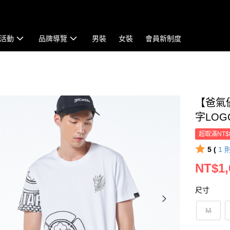
活動
品牌導覽
男裝
女裝
會員新制度
【爸氣
字LOGO
超取滿NT$
5 (
1
NT$1,
尺寸
M