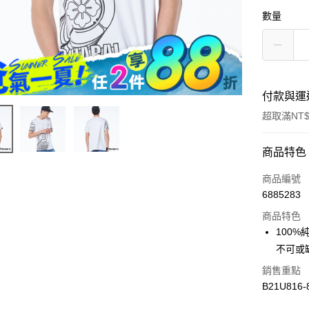
數量
付款與運
超取滿NT$
付款方式
商品特色
信用卡一
商品編號
6885283
超商取貨
商品特色
LINE Pay
100
不可或
Apple Pay
銷售重點
街口支付
B21U816-
悠遊付