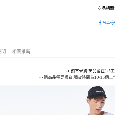
Google Pa
商品相關分
全盈+PAY
∎ ONIAR
分享
大哥付你
∎ MENS 
相關說明
🔥【SAL
【大哥付
AFTEE先
1.本服務
🔥【SAL
2.付款方
相關說明
說明
相關推薦
流程，驗
【關於「A
ATM付款
完成交易
AFTEE
3.實際核
便利好安
4.訂單成
１．簡單
消。如遇
-> 如有現貨,商品會在1-
２．便利
運送方式
無法說明
３．安心
-> 遇商品需要調貨,調貨時間為10-15個
【繳款方
全家取貨
1.分期款
【「AFT
醒簡訊。
每筆NT$8
１．於結帳
2.透過簡
付」結帳
帳／街口支
付款後全
２．訂單
３．收到繳
每筆NT$8
【注意事
／ATM／
1.本服務
※ 請注意