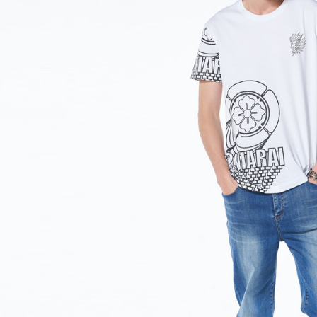
萊爾富取
用戶於交
絡購買商品
款買賣價
先享後付
每筆NT$6
2.基於同
※ 交易是
資料（包
是否繳費成
付款後萊
用，由本
付客戶支
每筆NT$6
3.完整用
【注意事
7-11取貨
１．透過由
交易，需
每筆NT$8
求債權轉
２．關於
付款後7-1
https://aft
每筆NT$8
３．未成
「AFTE
宅配
任。
４．使用「
每筆NT$1
即時審查
結果請求
海外配送
５．嚴禁
形，恩沛
動。