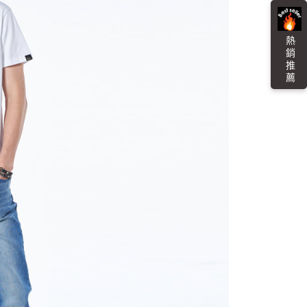
貨付款
易時，得透過本服務購買商品或服務，並由商店將買賣／分期付
的店家。未經商家同意取消之訂單仍視為有效，需透過AFTEE
金債權讓與本公司後，依約使用本公司帳單繳交帳款。
繳納相關費用。
0，滿NT$3,000(含以上)免運費
意付款使用「大哥付你分期」之契約關係目的，商店將以您的個人
否成功請以「AFTEE先享後付 」之結帳頁面顯示為準，若有關於
含姓名、電話或地址）提供予台灣大哥大進項蒐集、處理及利
熱 銷 推 薦
功／繳費後需取消欲退款等相關疑問，請聯繫「AFTEE先享後
爾富取貨
公司與您本人進行分期帳單所需資料之確認、核對及更正。
援中心」
https://netprotections.freshdesk.com/support/home
0，滿NT$3,000(含以上)免運費
戶服務條款，請詳閱以下連結：
https://oppay.tw/userRule
項】
付款
恩沛科技股份有限公司提供之「AFTEE先享後付」服務完成之
依本服務之必要範圍內提供個人資料，並將交易相關給付款項請
0，滿NT$3,000(含以上)免運費
讓予恩沛科技股份有限公司。
個人資料處理事宜，請瀏覽以下網址：
1取貨
ee.tw/terms/#terms3
0，滿NT$3,000(含以上)免運費
年的使用者請事先徵得法定代理人或監護人之同意方可使用
E先享後付」，若未經同意申辦者引起之損失，本公司不負相關責
AFTEE先享後付」時，將依據個別帳號之用戶狀況，依本公司
00，滿NT$3,000(含以上)免運費
核予不同之上限額度；若仍有額度不足之情形，本公司將視審查
用戶進行身份認證。
查看運費
一人註冊多個帳號或使用他人資訊註冊。若發現惡意使用之情
科技股份有限公司將有權停止該用戶之使用額度並採取法律行