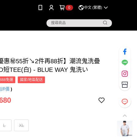
0
中文 (繁體)
優惠㊙55折↘2件再88折】潮流鬼洗疊
短TEE(白) - BLUE WAY 鬼洗い
888免運
國家/地區配送
則評價
)
680
L
XL