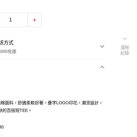
送方式
清除
888免運
紀錄
次付款
付款
%純棉面料，舒適柔軟好著，疊字LOGO印花，潮流設計，
缺的百搭短TEE。
80