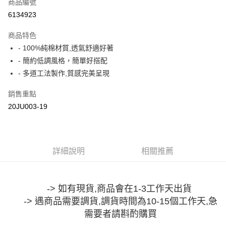
商品編號
超商取貨付款
6134923
LINE Pay
商品特色
Apple Pay
- 100%純棉材質,透氣舒適好著
- 簡約低調風格，簡單好搭配
街口支付
- 多道工法製作,質感完美呈現
悠遊付
銷售重點
Google Pay
20JU003-19
全盈+PAY
大哥付你分期
詳細說明
相關推薦
相關說明
【大哥付你分期使用說明】
AFTEE先享後付
1.本服務由台灣大哥大提供，台灣大哥大用戶可立即使用無須另外申請。
2.付款方式選擇「大哥付你分期」，訂單成立後會自動跳轉到大哥付的交易
相關說明
-> 如有現貨,商品會在1-3工作天出貨
流程，驗證手機門號後，選擇欲分期的期數、繳款截止日，確認付款後即完
【關於「AFTEE先享後付」】
成交易。
-> 遇商品需要調貨,調貨時間為10-15個工作天,急
ATM付款
AFTEE先享後付是「在收到商品之後才付款」的支付方式。 讓您購物簡單
3.實際核准額度、可分期數及費用金額請依後續交易確認頁面所載為準。
便利好安心！
需要者請斟酌購買
4.訂單成立30分鐘內，如未前往確認交易或遇審核未通過，訂單將自動取
１．簡單：不需註冊會員、不需綁卡、不需儲值。