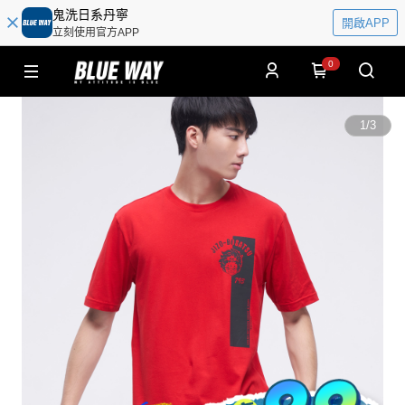
鬼洗日系丹寧
開啟APP
立刻使用官方APP
0
1
/
3