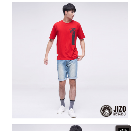
運送方式
消。如遇「轉專審核」未通過狀況，表示未達大哥付你分期系統評分，恕無
２．便利：只要手機號碼，簡訊認證，即可結帳。
法說明評估內容。
３．安心：先確認商品／服務後，再付款。
全家取貨付款
【繳款方式說明】
1.分期款項不併入電信帳單，「大哥付你分期」於每月結算日後寄送繳費提
每筆NT$80，滿NT$888(含以上)免運費
【「AFTEE先享後付」結帳流程】
醒簡訊。
１．於結帳方式選擇「AFTEE先享後付」後，將跳轉至「AFTEE先享後付」
2.透過簡訊連結打開帳單後，可選擇「超商條碼／台灣大直營門市／銀行轉
付款後全家取貨
結帳頁面，進行簡訊認證並確認金額後，即可完成結帳。
帳／街口支付／iPASS MONEY」等通路繳費。
２．訂單成立數日內，您將收到繳費通知簡訊。
每筆NT$80，滿NT$888(含以上)免運費
３．收到繳費通知簡訊後14天內，點擊此簡訊中的連結，可透過四大超商／
【注意事項】
ATM／網路銀行／等多元方式進行付款，方視為交易完成。
萊爾富取貨付款
1.本服務係由「台灣大哥大股份有限公司」（以下簡稱本公司）所提供，讓
※ 請注意：結帳手續完成當下不需立刻繳費，但若您需要取消訂單，請聯絡
用戶於交易時，得透過本服務購買商品或服務，並由商店將買賣／分期付款
每筆NT$60，滿NT$3,000(含以上)免運費
購買商品的店家。未經商家同意取消之訂單仍視為有效，需透過AFTEE先享
買賣價金債權讓與本公司後，依約使用本公司帳單繳交帳款。
後付繳納相關費用。
2.基於同意付款使用「大哥付你分期」之契約關係目的，商店將以您的個人
付款後萊爾富取貨
※ 交易是否成功請以「AFTEE先享後付 」之結帳頁面顯示為準，若有關於
資料（包含姓名、電話或地址）提供予台灣大哥大進項蒐集、處理及利用，
是否繳費成功／繳費後需取消欲退款等相關疑問，請聯繫「AFTEE先享後付
每筆NT$60，滿NT$3,000(含以上)免運費
由本公司與您本人進行分期帳單所需資料之確認、核對及更正。
客戶支援中心」
https://netprotections.freshdesk.com/support/home
3.完整用戶服務條款，請詳閱以下連結：
https://oppay.tw/userRule
7-11取貨付款
【注意事項】
１．透過由恩沛科技股份有限公司提供之「AFTEE先享後付」服務完成之交
每筆NT$80，滿NT$3,000(含以上)免運費
易，需依本服務之必要範圍內提供個人資料，並將交易相關給付款項請求債
權轉讓予恩沛科技股份有限公司。
付款後7-11取貨
２．關於個人資料處理事宜，請瀏覽以下網址：
每筆NT$80，滿NT$3,000(含以上)免運費
https://aftee.tw/terms/#terms3
３．未成年的使用者請事先徵得法定代理人或監護人之同意方可使用
宅配
「AFTEE先享後付」，若未經同意申辦者引起之損失，本公司不負相關責
任。
每筆NT$100，滿NT$3,000(含以上)免運費