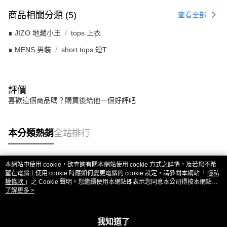
商品相關分類 (5)
查看全部
∎ JIZO 地藏小王
tops 上衣
∎ MENS 男裝
short tops 短T
評價
喜歡這個商品嗎？購買後給他一個好評吧
本分類熱銷
全站排行
本網站中使用 cookie，欲查詢有關本網站使用 cookie 方式之詳情，及若您不希
熱門標籤
望在電腦上使用 cookie 時應如何變更電腦的 cookie 設定，請參閱本網站「
隱私
權條款
」之 Cookie 聲明。您繼續使用本網站即表示您同意本公司得按本網站使
用條款之 Cookie 聲明使用 cookie。
了解更多 >
我知道了