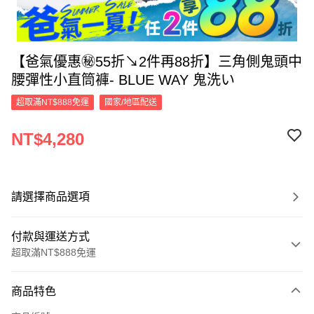
【爸氣優惠㊙55折↘2件再88折】三角側鬼頭中
腰彈性小直筒褲- BLUE WAY 鬼洗い
超取滿NT$888免運
國家/地區配送
NT$4,280
請選擇商品選項
付款與運送方式
超取滿NT$888免運
付款方式
商品特色
信用卡一次付款