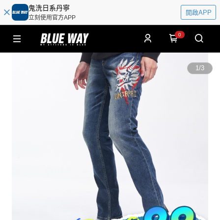
鬼洗日系丹寧
開啟APP
立刻使用官方APP
0
1
/
3