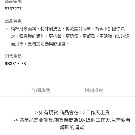
商品編號
超商取貨付款
5767277
LINE Pay
商品特色
Apple Pay
純棉丹寧面料，特殊刷洗色，剪裁設計簡單，折與不折隨你決
定，彈性纖維添加，更抗皺、更透氣、更輕盈、更活動自如的舒
街口支付
適丹寧，更增加活動與舒適度。
悠遊付
銷售重點
Google Pay
9B3317-78
全盈+PAY
大哥付你分期
詳細說明
相關推薦
相關說明
【大哥付你分期使用說明】
AFTEE先享後付
1.本服務由台灣大哥大提供，台灣大哥大用戶可立即使用無須另外申請。
2.付款方式選擇「大哥付你分期」，訂單成立後會自動跳轉到大哥付的交易
相關說明
-> 如有現貨,商品會在1-3工作天出貨
流程，驗證手機門號後，選擇欲分期的期數、繳款截止日，確認付款後即完
【關於「AFTEE先享後付」】
成交易。
-> 遇商品需要調貨,調貨時間為10-15個工作天,急需要者
ATM付款
AFTEE先享後付是「在收到商品之後才付款」的支付方式。 讓您購物簡單
3.實際核准額度、可分期數及費用金額請依後續交易確認頁面所載為準。
便利好安心！
請斟酌購買
4.訂單成立30分鐘內，如未前往確認交易或遇審核未通過，訂單將自動取
１．簡單：不需註冊會員、不需綁卡、不需儲值。