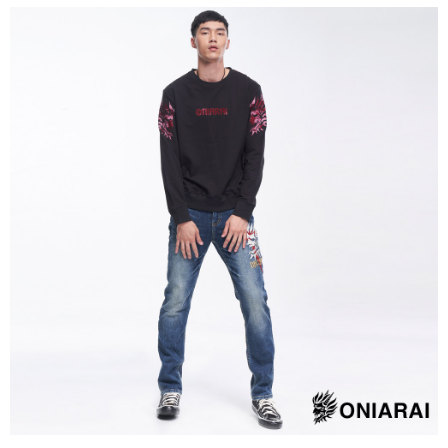
運送方式
消。如遇「轉專審核」未通過狀況，表示未達大哥付你分期系統評分，恕無
２．便利：只要手機號碼，簡訊認證，即可結帳。
法說明評估內容。
３．安心：先確認商品／服務後，再付款。
全家取貨付款
【繳款方式說明】
1.分期款項不併入電信帳單，「大哥付你分期」於每月結算日後寄送繳費提
每筆NT$80，滿NT$888(含以上)免運費
【「AFTEE先享後付」結帳流程】
醒簡訊。
１．於結帳方式選擇「AFTEE先享後付」後，將跳轉至「AFTEE先享後付」
2.透過簡訊連結打開帳單後，可選擇「超商條碼／台灣大直營門市／銀行轉
付款後全家取貨
結帳頁面，進行簡訊認證並確認金額後，即可完成結帳。
帳／街口支付／iPASS MONEY」等通路繳費。
２．訂單成立數日內，您將收到繳費通知簡訊。
每筆NT$80，滿NT$888(含以上)免運費
３．收到繳費通知簡訊後14天內，點擊此簡訊中的連結，可透過四大超商／
【注意事項】
ATM／網路銀行／等多元方式進行付款，方視為交易完成。
萊爾富取貨付款
1.本服務係由「台灣大哥大股份有限公司」（以下簡稱本公司）所提供，讓
※ 請注意：結帳手續完成當下不需立刻繳費，但若您需要取消訂單，請聯絡
用戶於交易時，得透過本服務購買商品或服務，並由商店將買賣／分期付款
每筆NT$60，滿NT$3,000(含以上)免運費
購買商品的店家。未經商家同意取消之訂單仍視為有效，需透過AFTEE先享
買賣價金債權讓與本公司後，依約使用本公司帳單繳交帳款。
後付繳納相關費用。
2.基於同意付款使用「大哥付你分期」之契約關係目的，商店將以您的個人
付款後萊爾富取貨
※ 交易是否成功請以「AFTEE先享後付 」之結帳頁面顯示為準，若有關於
資料（包含姓名、電話或地址）提供予台灣大哥大進項蒐集、處理及利用，
是否繳費成功／繳費後需取消欲退款等相關疑問，請聯繫「AFTEE先享後付
每筆NT$60，滿NT$3,000(含以上)免運費
由本公司與您本人進行分期帳單所需資料之確認、核對及更正。
客戶支援中心」
https://netprotections.freshdesk.com/support/home
3.完整用戶服務條款，請詳閱以下連結：
https://oppay.tw/userRule
7-11取貨付款
【注意事項】
１．透過由恩沛科技股份有限公司提供之「AFTEE先享後付」服務完成之交
每筆NT$80，滿NT$3,000(含以上)免運費
易，需依本服務之必要範圍內提供個人資料，並將交易相關給付款項請求債
權轉讓予恩沛科技股份有限公司。
付款後7-11取貨
２．關於個人資料處理事宜，請瀏覽以下網址：
每筆NT$80，滿NT$3,000(含以上)免運費
https://aftee.tw/terms/#terms3
３．未成年的使用者請事先徵得法定代理人或監護人之同意方可使用
宅配
「AFTEE先享後付」，若未經同意申辦者引起之損失，本公司不負相關責
任。
每筆NT$100，滿NT$3,000(含以上)免運費