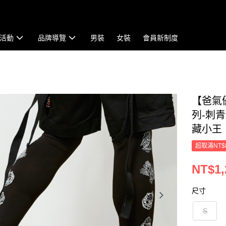
活動
品牌導覽
男裝
女裝
會員新制度
【爸氣
列-刺青
藏小王
超取滿NT$
NT$1,
尺寸
S