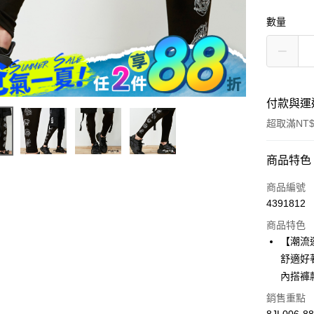
數量
付款與運
超取滿NT$
付款方式
商品特色
信用卡一
商品編號
4391812
超商取貨
商品特色
LINE Pay
【潮流
舒適好
Apple Pay
內搭褲
街口支付
銷售重點