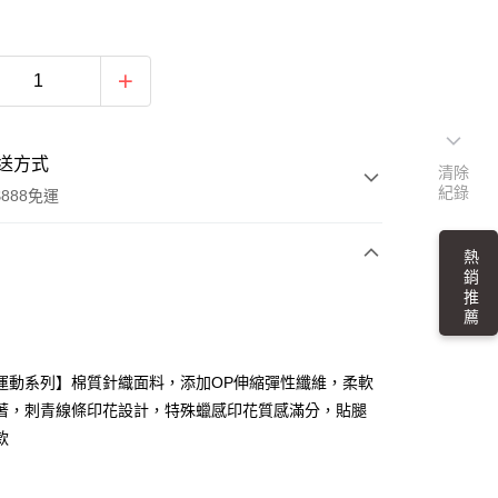
送方式
清除
紀錄
888免運
熱 銷 推 薦
次付款
付款
運動系列】棉質針織面料，添加OP伸縮彈性纖維，柔軟
著，刺青線條印花設計，特殊蠟感印花質感滿分，貼腿
款