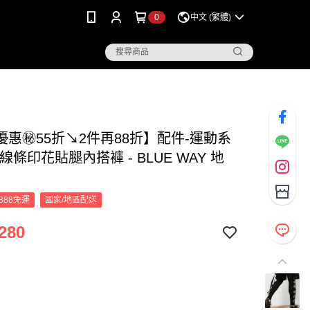
0
中文 (繁體)
優惠㊙55折↘2件再88折】配件-運動系
線條印花貼腿內搭褲 - BLUE WAY 地
888免運
國家/地區配送
280