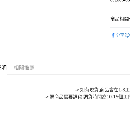
8JL006-8
悠遊付
Google Pa
商品相關分
全盈+PAY
∎ MENS 
大哥付你
分享
相關說明
∎ EVEN
【大哥付
AFTEE先
∎ JIZO 
1.本服務
2.付款方
相關說明
🔥【SAL
流程，驗
【關於「A
ATM付款
完成交易
說明
相關推薦
AFTEE
∎ Acces
3.實際核
便利好安
4.訂單成
１．簡單
🔥【SAL
消。如遇
２．便利
運送方式
無法說明
３．安心
-> 如有現貨,商品會在1-
【繳款方
全家取貨
-> 遇商品需要調貨,調貨時間為10-15個
1.分期款
【「AFT
醒簡訊。
每筆NT$8
１．於結帳
2.透過簡
付」結帳
帳／街口支
付款後全
２．訂單
３．收到繳
每筆NT$8
【注意事
／ATM／
1.本服務
※ 請注意