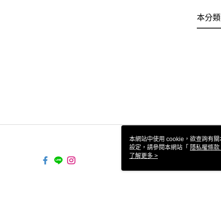
本分類
本網站中使用 cookie，欲查詢有關
設定，請參閱本網站「
隱私權條款
使用 cookie。
了解更多 >