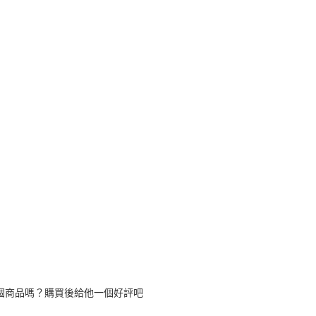
萊爾富取
用戶於交
絡購買商品
款買賣價
先享後付
每筆NT$6
2.基於同
※ 交易是
資料（包
是否繳費成
付款後萊
用，由本
付客戶支
每筆NT$6
3.完整用
【注意事
7-11取貨
１．透過由
交易，需
每筆NT$8
求債權轉
２．關於
付款後7-1
https://aft
每筆NT$8
３．未成
「AFTE
宅配
任。
４．使用「
每筆NT$1
即時審查
結果請求
海外配送
５．嚴禁
形，恩沛
動。
個商品嗎？購買後給他一個好評吧