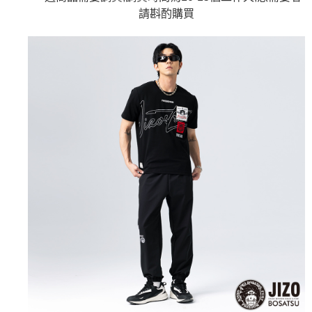
4.訂單成立30分鐘內，如未前往確認交易或遇審核未通過，訂單將自動取
１．簡單：不需註冊會員、不需綁卡、不需儲值。
請斟酌購買
運送方式
消。如遇「轉專審核」未通過狀況，表示未達大哥付你分期系統評分，恕無
２．便利：只要手機號碼，簡訊認證，即可結帳。
法說明評估內容。
３．安心：先確認商品／服務後，再付款。
全家取貨付款
【繳款方式說明】
1.分期款項不併入電信帳單，「大哥付你分期」於每月結算日後寄送繳費提
每筆NT$80，滿NT$888(含以上)免運費
【「AFTEE先享後付」結帳流程】
醒簡訊。
１．於結帳方式選擇「AFTEE先享後付」後，將跳轉至「AFTEE先享後付」
2.透過簡訊連結打開帳單後，可選擇「超商條碼／台灣大直營門市／銀行轉
付款後全家取貨
結帳頁面，進行簡訊認證並確認金額後，即可完成結帳。
帳／街口支付／iPASS MONEY」等通路繳費。
２．訂單成立數日內，您將收到繳費通知簡訊。
每筆NT$80，滿NT$888(含以上)免運費
３．收到繳費通知簡訊後14天內，點擊此簡訊中的連結，可透過四大超商／
【注意事項】
ATM／網路銀行／等多元方式進行付款，方視為交易完成。
萊爾富取貨付款
1.本服務係由「台灣大哥大股份有限公司」（以下簡稱本公司）所提供，讓
※ 請注意：結帳手續完成當下不需立刻繳費，但若您需要取消訂單，請聯絡
用戶於交易時，得透過本服務購買商品或服務，並由商店將買賣／分期付款
每筆NT$60，滿NT$3,000(含以上)免運費
購買商品的店家。未經商家同意取消之訂單仍視為有效，需透過AFTEE先享
買賣價金債權讓與本公司後，依約使用本公司帳單繳交帳款。
後付繳納相關費用。
2.基於同意付款使用「大哥付你分期」之契約關係目的，商店將以您的個人
付款後萊爾富取貨
※ 交易是否成功請以「AFTEE先享後付 」之結帳頁面顯示為準，若有關於
資料（包含姓名、電話或地址）提供予台灣大哥大進項蒐集、處理及利用，
是否繳費成功／繳費後需取消欲退款等相關疑問，請聯繫「AFTEE先享後付
每筆NT$60，滿NT$3,000(含以上)免運費
由本公司與您本人進行分期帳單所需資料之確認、核對及更正。
客戶支援中心」
https://netprotections.freshdesk.com/support/home
3.完整用戶服務條款，請詳閱以下連結：
https://oppay.tw/userRule
7-11取貨付款
【注意事項】
１．透過由恩沛科技股份有限公司提供之「AFTEE先享後付」服務完成之交
每筆NT$80，滿NT$3,000(含以上)免運費
易，需依本服務之必要範圍內提供個人資料，並將交易相關給付款項請求債
權轉讓予恩沛科技股份有限公司。
付款後7-11取貨
２．關於個人資料處理事宜，請瀏覽以下網址：
每筆NT$80，滿NT$3,000(含以上)免運費
https://aftee.tw/terms/#terms3
３．未成年的使用者請事先徵得法定代理人或監護人之同意方可使用
宅配
「AFTEE先享後付」，若未經同意申辦者引起之損失，本公司不負相關責