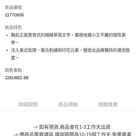
商品編號
超商取貨付款
11770606
LINE Pay
商品特色
Apple Pay
胸前正面貫穿式的細線草寫文字，展現地藏小王不羈的個性美
學。
街口支付
注入美式街頭、復古刺繡與印花元素，營造出品牌獨特的潮流態
悠遊付
度。
Google Pay
銷售重點
J26U882-88
全盈+PAY
大哥付你分期
相關說明
【大哥付你分期使用說明】
詳細說明
商品規格
相關推薦
AFTEE先享後付
1.本服務由台灣大哥大提供，台灣大哥大用戶可立即使用無須另外申請。
2.付款方式選擇「大哥付你分期」，訂單成立後會自動跳轉到大哥付的交易
相關說明
流程，驗證手機門號後，選擇欲分期的期數、繳款截止日，確認付款後即完
【關於「AFTEE先享後付」】
成交易。
-> 如有現貨,商品會在1-3工作天出貨
ATM付款
AFTEE先享後付是「在收到商品之後才付款」的支付方式。 讓您購物簡單
3.實際核准額度、可分期數及費用金額請依後續交易確認頁面所載為準。
便利好安心！
-> 遇商品需要調貨,調貨時間為10-15個工作天,急需要者