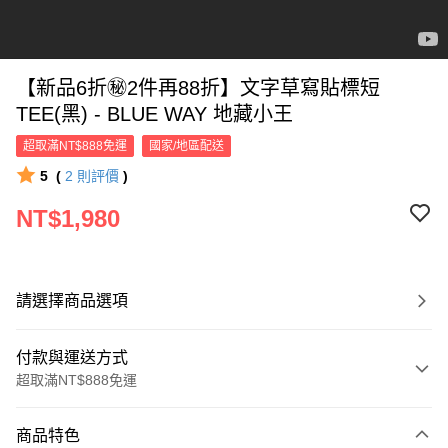
【新品6折㊙2件再88折】文字草寫貼標短
TEE(黑) - BLUE WAY 地藏小王
超取滿NT$888免運
國家/地區配送
5
(
2
則評價
)
NT$1,980
請選擇商品選項
付款與運送方式
超取滿NT$888免運
付款方式
商品特色
信用卡一次付款