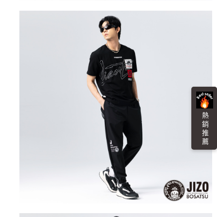
任。
每筆NT$100，滿NT$3,000(含以上)免運費
４．使用「AFTEE先享後付」時，將依據個別帳號之用戶狀況，依本公司即
時審查核予不同之上限額度；若仍有額度不足之情形，本公司將視審查結果
海外配送
查看運費
請求用戶進行身份認證。
５．嚴禁一人註冊多個帳號或使用他人資訊註冊。若發現惡意使用之情形，
恩沛科技股份有限公司將有權停止該用戶之使用額度並採取法律行動。
熱 銷 推 薦