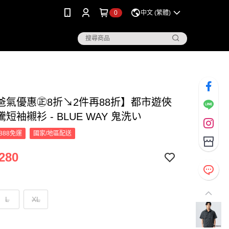
0
中文 (繁體)
爸氣優惠㊣8折↘2件再88折】都市遊俠
短袖襯衫 - BLUE WAY 鬼洗い
888免運
國家/地區配送
280
L
XL