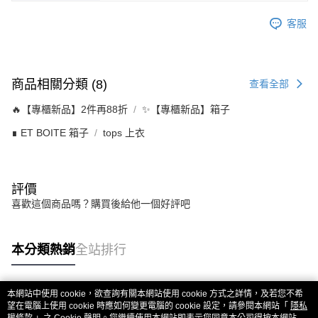
客服
商品相關分類 (8)
查看全部
🔥【專櫃新品】2件再88折
✨【專櫃新品】箱子
∎ ET BOITE 箱子
tops 上衣
評價
喜歡這個商品嗎？購買後給他一個好評吧
本分類熱銷
全站排行
本網站中使用 cookie，欲查詢有關本網站使用 cookie 方式之詳情，及若您不希
熱門標籤
望在電腦上使用 cookie 時應如何變更電腦的 cookie 設定，請參閱本網站「
隱私