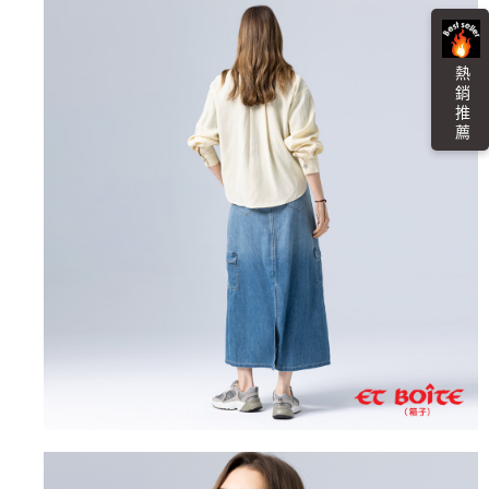
熱 銷 推 薦