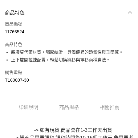
付款方式
商品特色
信用卡一次付款
商品編號
超商取貨付款
11766524
LINE Pay
商品特色
Apple Pay
親膚莫代爾材質，觸感絲滑，具備優異的透氣性與垂墜感。
上下雙開拉鍊配置，輕鬆切換襯衫與罩衫兩種穿法。
街口支付
銷售重點
悠遊付
T160007-30
Google Pay
全盈+PAY
詳細說明
商品規格
相關推薦
大哥付你分期
相關說明
【大哥付你分期使用說明】
AFTEE先享後付
1.本服務由台灣大哥大提供，台灣大哥大用戶可立即使用無須另外申請。
-> 如有現貨,商品會在1-3工作天出貨
2.付款方式選擇「大哥付你分期」，訂單成立後會自動跳轉到大哥付的交易
相關說明
-> 遇商品需要調貨,調貨時間為10-15個工作天,急需要者