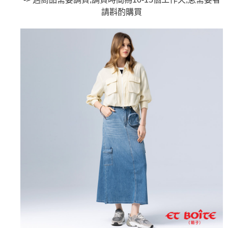
流程，驗證手機門號後，選擇欲分期的期數、繳款截止日，確認付款後即完
【關於「AFTEE先享後付」】
成交易。
請斟酌
購買
ATM付款
AFTEE先享後付是「在收到商品之後才付款」的支付方式。 讓您購物簡單
3.實際核准額度、可分期數及費用金額請依後續交易確認頁面所載為準。
便利好安心！
4.訂單成立30分鐘內，如未前往確認交易或遇審核未通過，訂單將自動取
１．簡單：不需註冊會員、不需綁卡、不需儲值。
運送方式
消。如遇「轉專審核」未通過狀況，表示未達大哥付你分期系統評分，恕無
２．便利：只要手機號碼，簡訊認證，即可結帳。
法說明評估內容。
３．安心：先確認商品／服務後，再付款。
全家取貨付款
【繳款方式說明】
1.分期款項不併入電信帳單，「大哥付你分期」於每月結算日後寄送繳費提
每筆NT$80，滿NT$888(含以上)免運費
【「AFTEE先享後付」結帳流程】
醒簡訊。
１．於結帳方式選擇「AFTEE先享後付」後，將跳轉至「AFTEE先享後付」
2.透過簡訊連結打開帳單後，可選擇「超商條碼／台灣大直營門市／銀行轉
付款後全家取貨
結帳頁面，進行簡訊認證並確認金額後，即可完成結帳。
帳／街口支付／iPASS MONEY」等通路繳費。
２．訂單成立數日內，您將收到繳費通知簡訊。
每筆NT$80，滿NT$888(含以上)免運費
３．收到繳費通知簡訊後14天內，點擊此簡訊中的連結，可透過四大超商／
【注意事項】
ATM／網路銀行／等多元方式進行付款，方視為交易完成。
萊爾富取貨付款
1.本服務係由「台灣大哥大股份有限公司」（以下簡稱本公司）所提供，讓
※ 請注意：結帳手續完成當下不需立刻繳費，但若您需要取消訂單，請聯絡
用戶於交易時，得透過本服務購買商品或服務，並由商店將買賣／分期付款
每筆NT$60，滿NT$3,000(含以上)免運費
購買商品的店家。未經商家同意取消之訂單仍視為有效，需透過AFTEE先享
買賣價金債權讓與本公司後，依約使用本公司帳單繳交帳款。
後付繳納相關費用。
2.基於同意付款使用「大哥付你分期」之契約關係目的，商店將以您的個人
付款後萊爾富取貨
※ 交易是否成功請以「AFTEE先享後付 」之結帳頁面顯示為準，若有關於
資料（包含姓名、電話或地址）提供予台灣大哥大進項蒐集、處理及利用，
是否繳費成功／繳費後需取消欲退款等相關疑問，請聯繫「AFTEE先享後付
每筆NT$60，滿NT$3,000(含以上)免運費
由本公司與您本人進行分期帳單所需資料之確認、核對及更正。
客戶支援中心」
https://netprotections.freshdesk.com/support/home
3.完整用戶服務條款，請詳閱以下連結：
https://oppay.tw/userRule
7-11取貨付款
【注意事項】
１．透過由恩沛科技股份有限公司提供之「AFTEE先享後付」服務完成之交
每筆NT$80，滿NT$3,000(含以上)免運費
易，需依本服務之必要範圍內提供個人資料，並將交易相關給付款項請求債
權轉讓予恩沛科技股份有限公司。
付款後7-11取貨
２．關於個人資料處理事宜，請瀏覽以下網址：