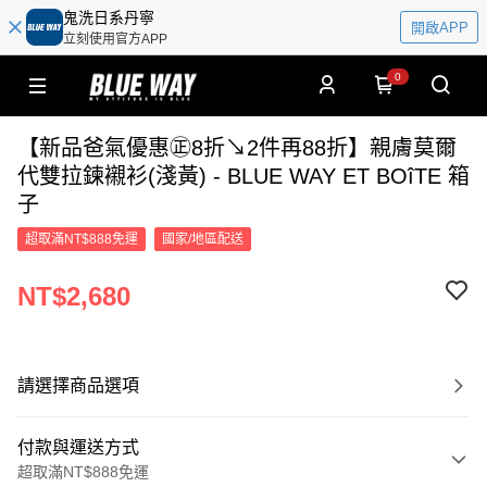
鬼洗日系丹寧
開啟APP
立刻使用官方APP
0
【新品爸氣優惠㊣8折↘2件再88折】親膚莫爾
代雙拉鍊襯衫(淺黃) - BLUE WAY ET BOîTE 箱
子
超取滿NT$888免運
國家/地區配送
NT$2,680
請選擇商品選項
付款與運送方式
超取滿NT$888免運