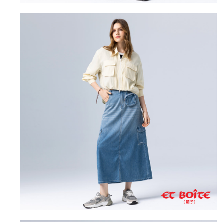
每筆NT$80，滿NT$3,000(含以上)免運費
https://aftee.tw/terms/#terms3
３．未成年的使用者請事先徵得法定代理人或監護人之同意方可使用
宅配
「AFTEE先享後付」，若未經同意申辦者引起之損失，本公司不負相關責
任。
每筆NT$100，滿NT$3,000(含以上)免運費
４．使用「AFTEE先享後付」時，將依據個別帳號之用戶狀況，依本公司即
時審查核予不同之上限額度；若仍有額度不足之情形，本公司將視審查結果
海外配送
查看運費
請求用戶進行身份認證。
５．嚴禁一人註冊多個帳號或使用他人資訊註冊。若發現惡意使用之情形，
恩沛科技股份有限公司將有權停止該用戶之使用額度並採取法律行動。