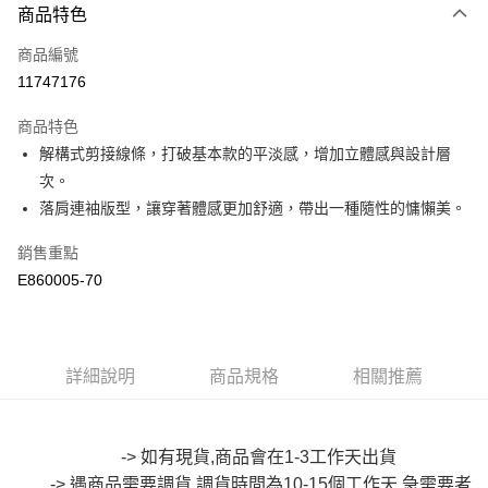
商品特色
信用卡一次付款
商品編號
超商取貨付款
11747176
LINE Pay
商品特色
Apple Pay
解構式剪接線條，打破基本款的平淡感，增加立體感與設計層
次。
街口支付
落肩連袖版型，讓穿著體感更加舒適，帶出一種隨性的慵懶美。
悠遊付
銷售重點
Google Pay
E860005-70
全盈+PAY
大哥付你分期
詳細說明
商品規格
相關推薦
相關說明
【大哥付你分期使用說明】
AFTEE先享後付
1.本服務由台灣大哥大提供，台灣大哥大用戶可立即使用無須另外申請。
2.付款方式選擇「大哥付你分期」，訂單成立後會自動跳轉到大哥付的交易
相關說明
-> 如有現貨,商品會在1-3工作天出貨
流程，驗證手機門號後，選擇欲分期的期數、繳款截止日，確認付款後即完
【關於「AFTEE先享後付」】
成交易。
-> 遇商品需要調貨,調貨時間為10-15個工作天,急需要者
ATM付款