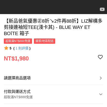
【新品爸氣優惠㊣8折↘2件再88折】LIZ解構多
剪接連袖短TEE(淺卡其) - BLUE WAY ET
BOîTE 箱子
超取滿NT$888免運
國家/地區配送
5
(
1
則評價
)
NT$1,980
請選擇商品選項
付款與運送方式
超取滿NT$888免運
付款方式