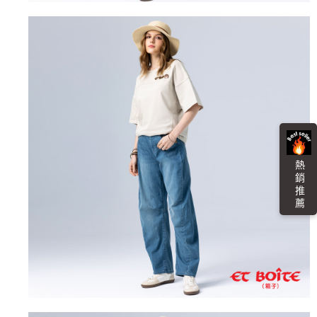
３．未成年的使用者請事先徵得法定代理人或監護人之同意方可使用
宅配
「AFTEE先享後付」，若未經同意申辦者引起之損失，本公司不負相關責
任。
每筆NT$100，滿NT$3,000(含以上)免運費
４．使用「AFTEE先享後付」時，將依據個別帳號之用戶狀況，依本公司即
時審查核予不同之上限額度；若仍有額度不足之情形，本公司將視審查結果
海外配送
查看運費
請求用戶進行身份認證。
５．嚴禁一人註冊多個帳號或使用他人資訊註冊。若發現惡意使用之情形，
恩沛科技股份有限公司將有權停止該用戶之使用額度並採取法律行動。
熱 銷 推 薦