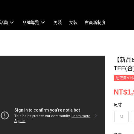
活動
品牌導覽
男裝
女裝
會員新制度
【新品
TEE(杏
超取滿NT$
NT$1,
尺寸
M