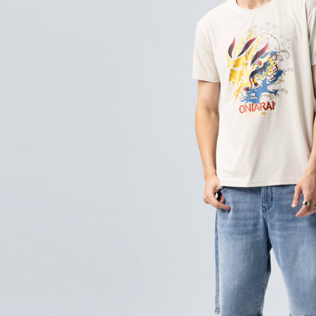
款買賣價
先享後付
每筆NT$6
2.基於同
※ 交易是
資料（包
是否繳費成
付款後萊
用，由本
付客戶支
每筆NT$6
3.完整用
【注意事
7-11取貨
１．透過由
交易，需
每筆NT$8
求債權轉
２．關於
付款後7-1
https://aft
每筆NT$8
３．未成
「AFTE
宅配
任。
４．使用「
每筆NT$1
即時審查
結果請求
海外配送
５．嚴禁
形，恩沛
動。