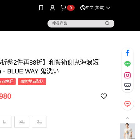
0
中文 (繁體)
6折㊙2件再88折】和藝術側鬼海浪短
) - BLUE WAY 鬼洗い
888免運
國家/地區配送
980
L
XL
3L