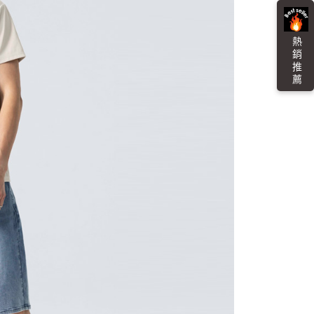
金債權讓與本公司後，依約使用本公司帳單繳交帳款。
繳納相關費用。
0，滿NT$3,000(含以上)免運費
意付款使用「大哥付你分期」之契約關係目的，商店將以您的個人
否成功請以「AFTEE先享後付 」之結帳頁面顯示為準，若有關於
含姓名、電話或地址）提供予台灣大哥大進項蒐集、處理及利
功／繳費後需取消欲退款等相關疑問，請聯繫「AFTEE先享後
爾富取貨
公司與您本人進行分期帳單所需資料之確認、核對及更正。
熱 銷 推 薦
援中心」
https://netprotections.freshdesk.com/support/home
0，滿NT$3,000(含以上)免運費
戶服務條款，請詳閱以下連結：
https://oppay.tw/userRule
項】
付款
恩沛科技股份有限公司提供之「AFTEE先享後付」服務完成之
依本服務之必要範圍內提供個人資料，並將交易相關給付款項請
0，滿NT$3,000(含以上)免運費
讓予恩沛科技股份有限公司。
個人資料處理事宜，請瀏覽以下網址：
1取貨
ee.tw/terms/#terms3
0，滿NT$3,000(含以上)免運費
年的使用者請事先徵得法定代理人或監護人之同意方可使用
E先享後付」，若未經同意申辦者引起之損失，本公司不負相關責
AFTEE先享後付」時，將依據個別帳號之用戶狀況，依本公司
00，滿NT$3,000(含以上)免運費
核予不同之上限額度；若仍有額度不足之情形，本公司將視審查
用戶進行身份認證。
查看運費
一人註冊多個帳號或使用他人資訊註冊。若發現惡意使用之情
科技股份有限公司將有權停止該用戶之使用額度並採取法律行