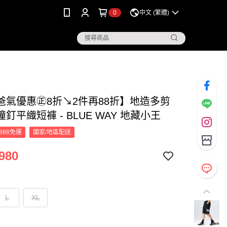
0
中文 (繁體)
爸氣優惠㊣8折↘2件再88折】地造多剪
釘平織短褲 - BLUE WAY 地藏小王
888免運
國家/地區配送
980
L
XL