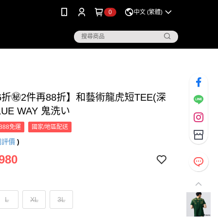
0
中文 (繁體)
6折㊙2件再88折】和藝術龍虎短TEE(深
BLUE WAY 鬼洗い
888免運
國家/地區配送
則評價
)
980
L
XL
3L