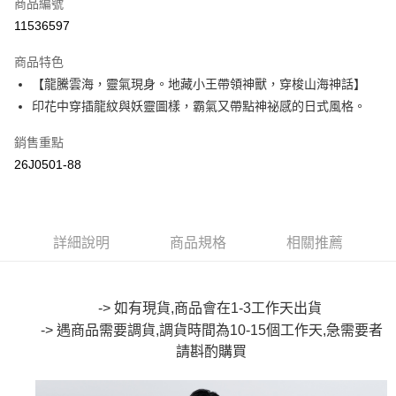
商品編號
超商取貨付款
11536597
LINE Pay
商品特色
Apple Pay
【龍騰雲海，靈氣現身。地藏小王帶領神獸，穿梭山海神話】
印花中穿插龍紋與妖靈圖樣，霸氣又帶點神祕感的日式風格。
街口支付
銷售重點
悠遊付
26J0501-88
Google Pay
全盈+PAY
詳細說明
商品規格
相關推薦
大哥付你分期
相關說明
【大哥付你分期使用說明】
AFTEE先享後付
1.本服務由台灣大哥大提供，台灣大哥大用戶可立即使用無須另外申請。
-> 如有現貨,商品會在1-3工作天出貨
2.付款方式選擇「大哥付你分期」，訂單成立後會自動跳轉到大哥付的交易
相關說明
-> 遇商品需要調貨,調貨時間為10-15個工作天,急需要者
流程，驗證手機門號後，選擇欲分期的期數、繳款截止日，確認付款後即完
【關於「AFTEE先享後付」】
成交易。
請斟酌購買
ATM付款
AFTEE先享後付是「在收到商品之後才付款」的支付方式。 讓您購物簡單
3.實際核准額度、可分期數及費用金額請依後續交易確認頁面所載為準。
便利好安心！
4.訂單成立30分鐘內，如未前往確認交易或遇審核未通過，訂單將自動取
１．簡單：不需註冊會員、不需綁卡、不需儲值。