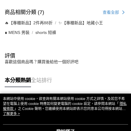
商品相關分類 (7)
查看全部
🔥【專櫃新品】2件再88折
✨【專櫃新品】地藏小王
∎ MENS 男裝
shorts 短褲
評價
喜歡這個商品嗎？購買後給他一個好評吧
本分類熱銷
全站排行
本網站中使用 cookie，欲查詢有關本網站使用 cookie 方式之詳情，及若您不希
熱門標籤
望在電腦上使用 cookie 時應如何變更電腦的 cookie 設定，請參閱本網站「
隱私
權條款
」之 Cookie 聲明。您繼續使用本網站即表示您同意本公司得按本網站使
用條款之 Cookie 聲明使用 cookie。
了解更多 >