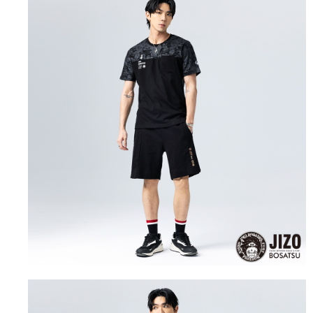
運送方式
消。如遇「轉專審核」未通過狀況，表示未達大哥付你分期系統評分，恕無
２．便利：只要手機號碼，簡訊認證，即可結帳。
法說明評估內容。
３．安心：先確認商品／服務後，再付款。
全家取貨付款
【繳款方式說明】
1.分期款項不併入電信帳單，「大哥付你分期」於每月結算日後寄送繳費提
每筆NT$80，滿NT$888(含以上)免運費
【「AFTEE先享後付」結帳流程】
醒簡訊。
１．於結帳方式選擇「AFTEE先享後付」後，將跳轉至「AFTEE先享後付」
2.透過簡訊連結打開帳單後，可選擇「超商條碼／台灣大直營門市／銀行轉
付款後全家取貨
結帳頁面，進行簡訊認證並確認金額後，即可完成結帳。
帳／街口支付／iPASS MONEY」等通路繳費。
２．訂單成立數日內，您將收到繳費通知簡訊。
每筆NT$80，滿NT$888(含以上)免運費
３．收到繳費通知簡訊後14天內，點擊此簡訊中的連結，可透過四大超商／
【注意事項】
ATM／網路銀行／等多元方式進行付款，方視為交易完成。
萊爾富取貨付款
1.本服務係由「台灣大哥大股份有限公司」（以下簡稱本公司）所提供，讓
※ 請注意：結帳手續完成當下不需立刻繳費，但若您需要取消訂單，請聯絡
用戶於交易時，得透過本服務購買商品或服務，並由商店將買賣／分期付款
每筆NT$60，滿NT$3,000(含以上)免運費
購買商品的店家。未經商家同意取消之訂單仍視為有效，需透過AFTEE先享
買賣價金債權讓與本公司後，依約使用本公司帳單繳交帳款。
後付繳納相關費用。
2.基於同意付款使用「大哥付你分期」之契約關係目的，商店將以您的個人
付款後萊爾富取貨
※ 交易是否成功請以「AFTEE先享後付 」之結帳頁面顯示為準，若有關於
資料（包含姓名、電話或地址）提供予台灣大哥大進項蒐集、處理及利用，
是否繳費成功／繳費後需取消欲退款等相關疑問，請聯繫「AFTEE先享後付
每筆NT$60，滿NT$3,000(含以上)免運費
由本公司與您本人進行分期帳單所需資料之確認、核對及更正。
客戶支援中心」
https://netprotections.freshdesk.com/support/home
3.完整用戶服務條款，請詳閱以下連結：
https://oppay.tw/userRule
7-11取貨付款
【注意事項】
１．透過由恩沛科技股份有限公司提供之「AFTEE先享後付」服務完成之交
每筆NT$80，滿NT$3,000(含以上)免運費
易，需依本服務之必要範圍內提供個人資料，並將交易相關給付款項請求債
權轉讓予恩沛科技股份有限公司。
付款後7-11取貨
２．關於個人資料處理事宜，請瀏覽以下網址：
每筆NT$80，滿NT$3,000(含以上)免運費
https://aftee.tw/terms/#terms3
３．未成年的使用者請事先徵得法定代理人或監護人之同意方可使用
宅配
「AFTEE先享後付」，若未經同意申辦者引起之損失，本公司不負相關責
任。
每筆NT$100，滿NT$3,000(含以上)免運費