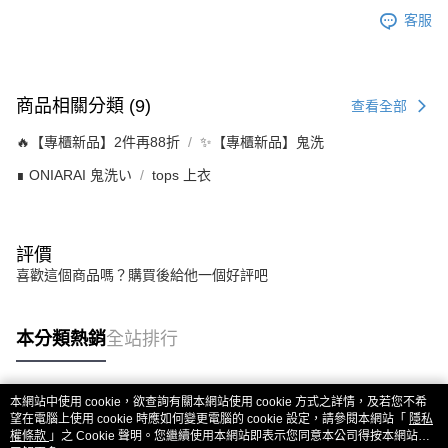
客服
商品相關分類 (9)
查看全部
🔥【專櫃新品】2件再88折
✨【專櫃新品】鬼洗
∎ ONIARAI 鬼洗い
tops 上衣
評價
喜歡這個商品嗎？購買後給他一個好評吧
本分類熱銷
全站排行
本網站中使用 cookie，欲查詢有關本網站使用 cookie 方式之詳情，及若您不希
熱門標籤
望在電腦上使用 cookie 時應如何變更電腦的 cookie 設定，請參閱本網站「
隱私
權條款
」之 Cookie 聲明。您繼續使用本網站即表示您同意本公司得按本網站使