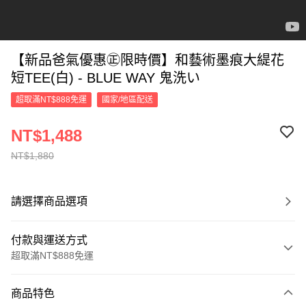
【新品爸氣優惠㊣限時價】和藝術墨痕大緹花
短TEE(白) - BLUE WAY 鬼洗い
超取滿NT$888免運
國家/地區配送
NT$1,488
NT$1,880
請選擇商品選項
付款與運送方式
超取滿NT$888免運
付款方式
商品特色
信用卡一次付款