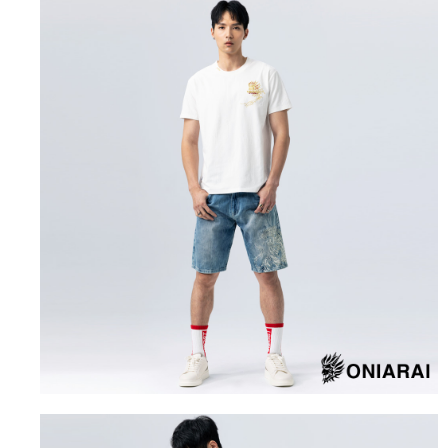
１．簡單：不需註冊會員、不需綁卡、不需儲值。
運送方式
消。如遇「轉專審核」未通過狀況，表示未達大哥付你分期系統評分，恕無
２．便利：只要手機號碼，簡訊認證，即可結帳。
法說明評估內容。
３．安心：先確認商品／服務後，再付款。
全家取貨付款
【繳款方式說明】
1.分期款項不併入電信帳單，「大哥付你分期」於每月結算日後寄送繳費提
每筆NT$80，滿NT$888(含以上)免運費
【「AFTEE先享後付」結帳流程】
醒簡訊。
１．於結帳方式選擇「AFTEE先享後付」後，將跳轉至「AFTEE先享後付」
2.透過簡訊連結打開帳單後，可選擇「超商條碼／台灣大直營門市／銀行轉
付款後全家取貨
結帳頁面，進行簡訊認證並確認金額後，即可完成結帳。
帳／街口支付／iPASS MONEY」等通路繳費。
２．訂單成立數日內，您將收到繳費通知簡訊。
每筆NT$80，滿NT$888(含以上)免運費
３．收到繳費通知簡訊後14天內，點擊此簡訊中的連結，可透過四大超商／
【注意事項】
ATM／網路銀行／等多元方式進行付款，方視為交易完成。
萊爾富取貨付款
1.本服務係由「台灣大哥大股份有限公司」（以下簡稱本公司）所提供，讓
※ 請注意：結帳手續完成當下不需立刻繳費，但若您需要取消訂單，請聯絡
用戶於交易時，得透過本服務購買商品或服務，並由商店將買賣／分期付款
每筆NT$60，滿NT$3,000(含以上)免運費
購買商品的店家。未經商家同意取消之訂單仍視為有效，需透過AFTEE先享
買賣價金債權讓與本公司後，依約使用本公司帳單繳交帳款。
後付繳納相關費用。
2.基於同意付款使用「大哥付你分期」之契約關係目的，商店將以您的個人
付款後萊爾富取貨
※ 交易是否成功請以「AFTEE先享後付 」之結帳頁面顯示為準，若有關於
資料（包含姓名、電話或地址）提供予台灣大哥大進項蒐集、處理及利用，
是否繳費成功／繳費後需取消欲退款等相關疑問，請聯繫「AFTEE先享後付
每筆NT$60，滿NT$3,000(含以上)免運費
由本公司與您本人進行分期帳單所需資料之確認、核對及更正。
客戶支援中心」
https://netprotections.freshdesk.com/support/home
3.完整用戶服務條款，請詳閱以下連結：
https://oppay.tw/userRule
7-11取貨付款
【注意事項】
１．透過由恩沛科技股份有限公司提供之「AFTEE先享後付」服務完成之交
每筆NT$80，滿NT$3,000(含以上)免運費
易，需依本服務之必要範圍內提供個人資料，並將交易相關給付款項請求債
權轉讓予恩沛科技股份有限公司。
付款後7-11取貨
２．關於個人資料處理事宜，請瀏覽以下網址：
每筆NT$80，滿NT$3,000(含以上)免運費
https://aftee.tw/terms/#terms3
３．未成年的使用者請事先徵得法定代理人或監護人之同意方可使用
宅配
「AFTEE先享後付」，若未經同意申辦者引起之損失，本公司不負相關責