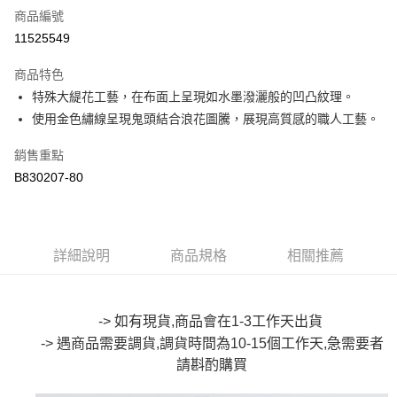
商品編號
超商取貨付款
11525549
LINE Pay
商品特色
Apple Pay
特殊大緹花工藝，在布面上呈現如水墨潑灑般的凹凸紋理。
使用金色繡線呈現鬼頭結合浪花圖騰，展現高質感的職人工藝。
街口支付
銷售重點
悠遊付
B830207-80
Google Pay
全盈+PAY
詳細說明
商品規格
相關推薦
大哥付你分期
相關說明
【大哥付你分期使用說明】
AFTEE先享後付
1.本服務由台灣大哥大提供，台灣大哥大用戶可立即使用無須另外申請。
-> 如有現貨,商品會在1-3工作天出貨
2.付款方式選擇「大哥付你分期」，訂單成立後會自動跳轉到大哥付的交易
相關說明
-> 遇商品需要調貨,調貨時間為10-15個工作天,急需要者
流程，驗證手機門號後，選擇欲分期的期數、繳款截止日，確認付款後即完
【關於「AFTEE先享後付」】
成交易。
請斟酌購買
ATM付款
AFTEE先享後付是「在收到商品之後才付款」的支付方式。 讓您購物簡單
3.實際核准額度、可分期數及費用金額請依後續交易確認頁面所載為準。
便利好安心！
4.訂單成立30分鐘內，如未前往確認交易或遇審核未通過，訂單將自動取