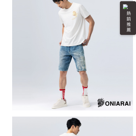
任。
每筆NT$100，滿NT$3,000(含以上)免運費
４．使用「AFTEE先享後付」時，將依據個別帳號之用戶狀況，依本公司即
時審查核予不同之上限額度；若仍有額度不足之情形，本公司將視審查結果
熱 銷 推 薦
海外配送
查看運費
請求用戶進行身份認證。
５．嚴禁一人註冊多個帳號或使用他人資訊註冊。若發現惡意使用之情形，
恩沛科技股份有限公司將有權停止該用戶之使用額度並採取法律行動。