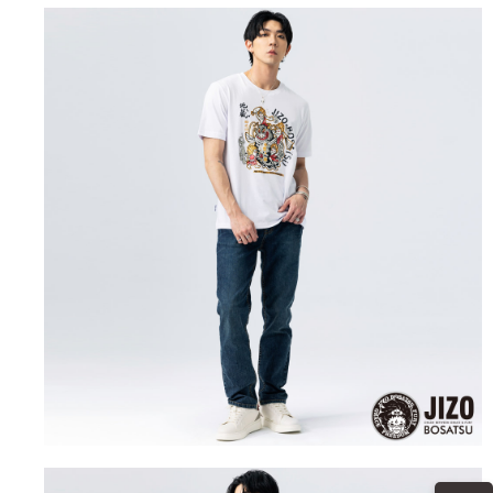
運送方式
消。如遇「轉專審核」未通過狀況，表示未達大哥付你分期系統評分，恕無
２．便利：只要手機號碼，簡訊認證，即可結帳。
法說明評估內容。
３．安心：先確認商品／服務後，再付款。
全家取貨付款
【繳款方式說明】
1.分期款項不併入電信帳單，「大哥付你分期」於每月結算日後寄送繳費提
每筆NT$80，滿NT$888(含以上)免運費
【「AFTEE先享後付」結帳流程】
醒簡訊。
１．於結帳方式選擇「AFTEE先享後付」後，將跳轉至「AFTEE先享後付」
2.透過簡訊連結打開帳單後，可選擇「超商條碼／台灣大直營門市／銀行轉
付款後全家取貨
結帳頁面，進行簡訊認證並確認金額後，即可完成結帳。
帳／街口支付／iPASS MONEY」等通路繳費。
２．訂單成立數日內，您將收到繳費通知簡訊。
每筆NT$80，滿NT$888(含以上)免運費
３．收到繳費通知簡訊後14天內，點擊此簡訊中的連結，可透過四大超商／
【注意事項】
ATM／網路銀行／等多元方式進行付款，方視為交易完成。
萊爾富取貨付款
1.本服務係由「台灣大哥大股份有限公司」（以下簡稱本公司）所提供，讓
※ 請注意：結帳手續完成當下不需立刻繳費，但若您需要取消訂單，請聯絡
用戶於交易時，得透過本服務購買商品或服務，並由商店將買賣／分期付款
每筆NT$60，滿NT$3,000(含以上)免運費
購買商品的店家。未經商家同意取消之訂單仍視為有效，需透過AFTEE先享
買賣價金債權讓與本公司後，依約使用本公司帳單繳交帳款。
後付繳納相關費用。
2.基於同意付款使用「大哥付你分期」之契約關係目的，商店將以您的個人
付款後萊爾富取貨
※ 交易是否成功請以「AFTEE先享後付 」之結帳頁面顯示為準，若有關於
資料（包含姓名、電話或地址）提供予台灣大哥大進項蒐集、處理及利用，
是否繳費成功／繳費後需取消欲退款等相關疑問，請聯繫「AFTEE先享後付
每筆NT$60，滿NT$3,000(含以上)免運費
由本公司與您本人進行分期帳單所需資料之確認、核對及更正。
客戶支援中心」
https://netprotections.freshdesk.com/support/home
3.完整用戶服務條款，請詳閱以下連結：
https://oppay.tw/userRule
7-11取貨付款
【注意事項】
１．透過由恩沛科技股份有限公司提供之「AFTEE先享後付」服務完成之交
每筆NT$80，滿NT$3,000(含以上)免運費
易，需依本服務之必要範圍內提供個人資料，並將交易相關給付款項請求債
權轉讓予恩沛科技股份有限公司。
付款後7-11取貨
２．關於個人資料處理事宜，請瀏覽以下網址：
每筆NT$80，滿NT$3,000(含以上)免運費
https://aftee.tw/terms/#terms3
３．未成年的使用者請事先徵得法定代理人或監護人之同意方可使用
宅配
「AFTEE先享後付」，若未經同意申辦者引起之損失，本公司不負相關責
任。
每筆NT$100，滿NT$3,000(含以上)免運費