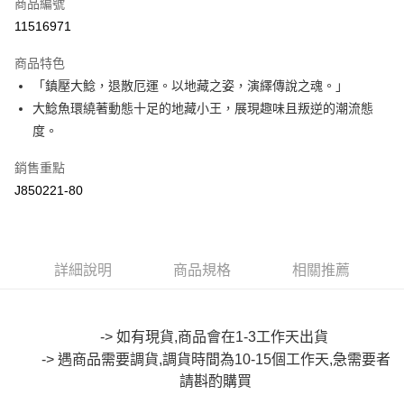
商品編號
超商取貨付款
11516971
LINE Pay
商品特色
Apple Pay
「鎮壓大鯰，退散厄運。以地藏之姿，演繹傳說之魂。」
大鯰魚環繞著動態十足的地藏小王，展現趣味且叛逆的潮流態
街口支付
度。
悠遊付
銷售重點
Google Pay
J850221-80
全盈+PAY
大哥付你分期
詳細說明
商品規格
相關推薦
相關說明
【大哥付你分期使用說明】
AFTEE先享後付
1.本服務由台灣大哥大提供，台灣大哥大用戶可立即使用無須另外申請。
2.付款方式選擇「大哥付你分期」，訂單成立後會自動跳轉到大哥付的交易
相關說明
-> 如有現貨,商品會在1-3工作天出貨
流程，驗證手機門號後，選擇欲分期的期數、繳款截止日，確認付款後即完
【關於「AFTEE先享後付」】
成交易。
-> 遇商品需要調貨,調貨時間為10-15個工作天,急需要者
ATM付款
AFTEE先享後付是「在收到商品之後才付款」的支付方式。 讓您購物簡單
3.實際核准額度、可分期數及費用金額請依後續交易確認頁面所載為準。
便利好安心！
請斟酌購買
4.訂單成立30分鐘內，如未前往確認交易或遇審核未通過，訂單將自動取
１．簡單：不需註冊會員、不需綁卡、不需儲值。