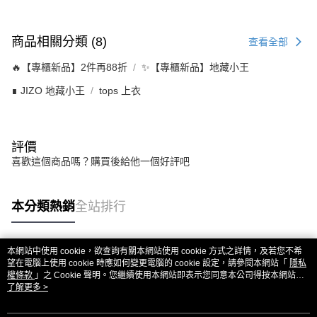
商品相關分類 (8)
查看全部
🔥【專櫃新品】2件再88折
✨【專櫃新品】地藏小王
∎ JIZO 地藏小王
tops 上衣
評價
喜歡這個商品嗎？購買後給他一個好評吧
本分類熱銷
全站排行
本網站中使用 cookie，欲查詢有關本網站使用 cookie 方式之詳情，及若您不希
熱門標籤
望在電腦上使用 cookie 時應如何變更電腦的 cookie 設定，請參閱本網站「
隱私
權條款
」之 Cookie 聲明。您繼續使用本網站即表示您同意本公司得按本網站使
用條款之 Cookie 聲明使用 cookie。
了解更多 >