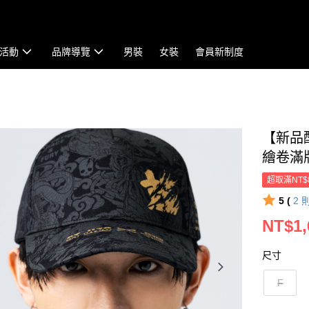
活動
品牌導覽
男裝
女裝
會員新制度
【新品
繪卷滿版
超取滿NT$
5 (
2
NT$1,
尺寸
F