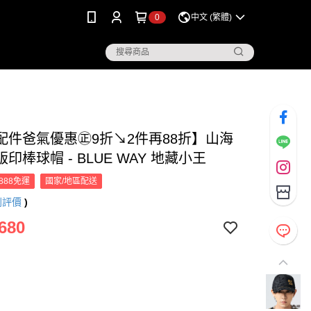
0
中文 (繁體)
配件爸氣優惠㊣9折↘2件再88折】山海
印棒球帽 - BLUE WAY 地藏小王
888免運
國家/地區配送
則評價
)
680