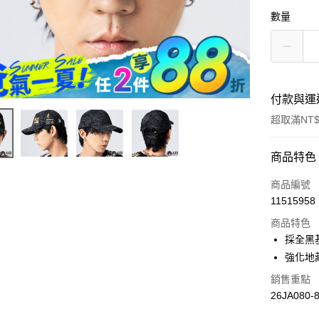
數量
付款與運
超取滿NT$
付款方式
商品特色
信用卡一
商品編號
11515958
超商取貨
商品特色
LINE Pay
採全黑
強化地
Apple Pay
銷售重點
街口支付
26JA080-
悠遊付