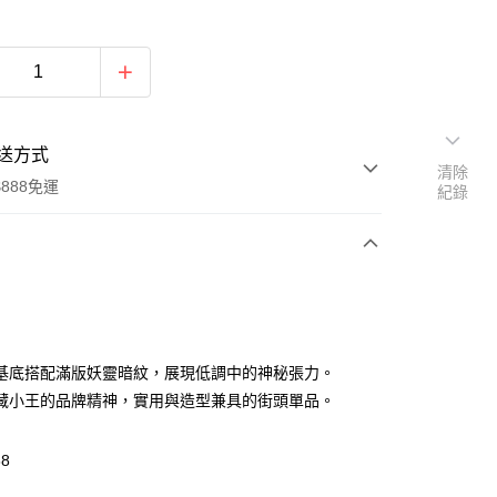
送方式
清除
888免運
紀錄
次付款
付款
基底搭配滿版妖靈暗紋，展現低調中的神秘張力。
藏小王的品牌精神，實用與造型兼具的街頭單品。
88