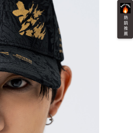
貨付款
易時，得透過本服務購買商品或服務，並由商店將買賣／分期付
的店家。未經商家同意取消之訂單仍視為有效，需透過AFTEE
金債權讓與本公司後，依約使用本公司帳單繳交帳款。
繳納相關費用。
0，滿NT$3,000(含以上)免運費
意付款使用「大哥付你分期」之契約關係目的，商店將以您的個人
否成功請以「AFTEE先享後付 」之結帳頁面顯示為準，若有關於
含姓名、電話或地址）提供予台灣大哥大進項蒐集、處理及利
熱 銷 推 薦
功／繳費後需取消欲退款等相關疑問，請聯繫「AFTEE先享後
爾富取貨
公司與您本人進行分期帳單所需資料之確認、核對及更正。
援中心」
https://netprotections.freshdesk.com/support/home
0，滿NT$3,000(含以上)免運費
戶服務條款，請詳閱以下連結：
https://oppay.tw/userRule
項】
付款
恩沛科技股份有限公司提供之「AFTEE先享後付」服務完成之
依本服務之必要範圍內提供個人資料，並將交易相關給付款項請
0，滿NT$3,000(含以上)免運費
讓予恩沛科技股份有限公司。
個人資料處理事宜，請瀏覽以下網址：
1取貨
ee.tw/terms/#terms3
0，滿NT$3,000(含以上)免運費
年的使用者請事先徵得法定代理人或監護人之同意方可使用
E先享後付」，若未經同意申辦者引起之損失，本公司不負相關責
AFTEE先享後付」時，將依據個別帳號之用戶狀況，依本公司
00，滿NT$3,000(含以上)免運費
核予不同之上限額度；若仍有額度不足之情形，本公司將視審查
用戶進行身份認證。
查看運費
一人註冊多個帳號或使用他人資訊註冊。若發現惡意使用之情
科技股份有限公司將有權停止該用戶之使用額度並採取法律行