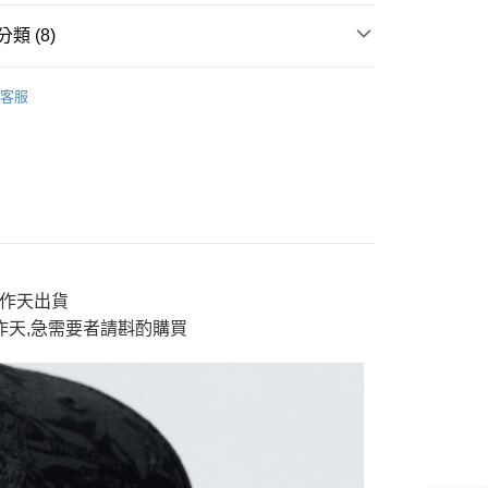
y
類 (8)
男裝
accessorics 配件
客服
分期
地藏小王
accessorics 配件
新品】2件再88折
✨【專櫃新品】地藏小王
你分期使用說明】
享後付
由台灣大哥大提供，台灣大哥大用戶可立即使用無須另外申請。
T 主題活動
➤ 和の藝術｜經典
式選擇「大哥付你分期」，訂單成立後會自動跳轉到大哥付的交易
證手機門號後，選擇欲分期的期數、繳款截止日，確認付款後即
T 主題活動
🐎【馬年限定】潮開好運
FTEE先享後付」】
。
先享後付是「在收到商品之後才付款」的支付方式。 讓您購物簡單
P 精選50
准額度、可分期數及費用金額請依後續交易確認頁面所載為準。
心！
立30分鐘內，如未前往確認交易或遇審核未通過，訂單將自動取
：不需註冊會員、不需綁卡、不需儲值。
sories｜潮流配件
🧢帽｜Hats
「轉專審核」未通過狀況，表示未達大哥付你分期系統評分，恕
3工作天出貨
：只要手機號碼，簡訊認證，即可結帳。
評估內容。
：先確認商品／服務後，再付款。
工作天,急需要者請斟酌購買
品
春夏上市
式說明】
付款
項不併入電信帳單，「大哥付你分期」於每月結算日後寄送繳費提
EE先享後付」結帳流程】
0，滿NT$888(含以上)免運費
方式選擇「AFTEE先享後付」後，將跳轉至「AFTEE先享後
訊連結打開帳單後，可選擇「超商條碼／台灣大直營門市／銀行轉
頁面，進行簡訊認證並確認金額後，即可完成結帳。
付／iPASS MONEY」等通路繳費。
家取貨
成立數日內，您將收到繳費通知簡訊。
費通知簡訊後14天內，點擊此簡訊中的連結，可透過四大超商
0，滿NT$888(含以上)免運費
項】
網路銀行／等多元方式進行付款，方視為交易完成。
係由「台灣大哥大股份有限公司」（以下簡稱本公司）所提供，讓
：結帳手續完成當下不需立刻繳費，但若您需要取消訂單，請聯