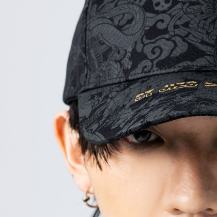
萊爾富取
用戶於交
絡購買商品
款買賣價
先享後付
每筆NT$6
2.基於同
※ 交易是
資料（包
是否繳費成
付款後萊
用，由本
付客戶支
每筆NT$6
3.完整用
【注意事
7-11取貨
１．透過由
交易，需
每筆NT$8
求債權轉
２．關於
付款後7-1
https://aft
每筆NT$8
３．未成
「AFTE
宅配
任。
４．使用「
每筆NT$1
即時審查
結果請求
海外配送
５．嚴禁
形，恩沛
動。