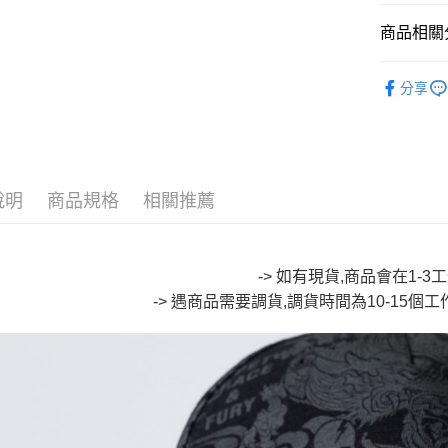
Google Pa
商品相關分
全盈+PAY
∎ MENS 
分享
大哥付你
∎ JIZO 
相關說明
🔥【專櫃
【大哥付
AFTEE先
1.本服務
∎ EVEN
2.付款方
相關說明
說明
商品規格
相關推薦
流程，驗
∎ EVEN
【關於「A
ATM付款
完成交易
AFTEE
👑熱銷TO
3.實際核
便利好安
4.訂單成
１．簡單
∎ Acces
消。如遇
-> 如有現貨,商品會在1-
２．便利
運送方式
無法說明
３．安心
-> 遇商品需要調貨,調貨時間為10-15個
🆕本週新
【繳款方
全家取貨
1.分期款
【「AFT
醒簡訊。
每筆NT$8
１．於結帳
2.透過簡
付」結帳
帳／街口支
付款後全
２．訂單
３．收到繳
每筆NT$8
【注意事
／ATM／
1.本服務
※ 請注意