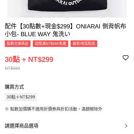
配件【30點數+現金$299】ONIARAI 側背帆布
小包- BLUE WAY 鬼洗い
點數兌換商品
超取滿NT$888免運
國家/地區配送
30點 + NT$299
NT$980
購買方式
30點＋NT$299
※
點數加價購不適用折價券與折扣活動，滿額贈除外
請選擇商品選項