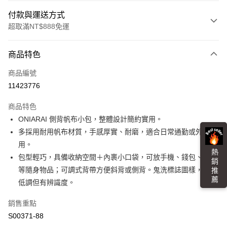
付款與運送方式
超取滿NT$888免運
付款方式
商品特色
信用卡一次付款
商品編號
超商取貨付款
11423776
LINE Pay
商品特色
Apple Pay
ONIARAI 側背帆布小包，整體設計簡約實用。
多採用耐用帆布材質，手感厚實、耐磨，適合日常通勤或外出使
街口支付
用。
熱 銷 推 薦
悠遊付
包型輕巧，具備收納空間＋內裹小口袋，可放手機、錢包、鑰匙
等隨身物品；可調式背帶方便斜背或側背。鬼洗標誌圖樣，風格
Google Pay
低調但有辨識度。
全盈+PAY
銷售重點
大哥付你分期
S00371-88
相關說明