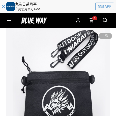
鬼洗日系丹寧
開啟APP
立刻使用官方APP
0
1
/
3