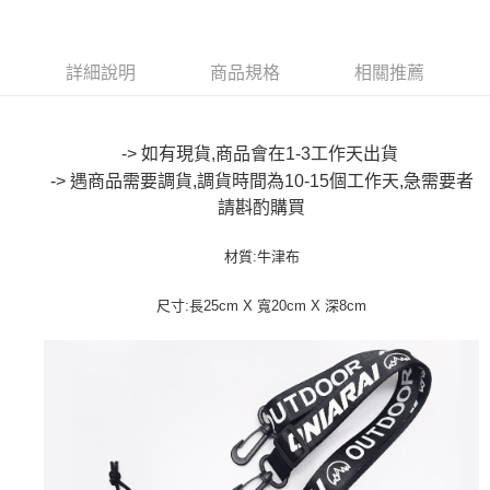
【大哥付你分期使用說明】
AFTEE先享後付
1.本服務由台灣大哥大提供，台灣大哥大用戶可立即使用無須另外申請。
2.付款方式選擇「大哥付你分期」，訂單成立後會自動跳轉到大哥付的交易
相關說明
詳細說明
商品規格
相關推薦
流程，驗證手機門號後，選擇欲分期的期數、繳款截止日，確認付款後即完
【關於「AFTEE先享後付」】
成交易。
ATM付款
AFTEE先享後付是「在收到商品之後才付款」的支付方式。 讓您購物簡單
3.實際核准額度、可分期數及費用金額請依後續交易確認頁面所載為準。
便利好安心！
4.訂單成立30分鐘內，如未前往確認交易或遇審核未通過，訂單將自動取
１．簡單：不需註冊會員、不需綁卡、不需儲值。
-> 如有現貨,商品會在1-3工作天出貨
運送方式
消。如遇「轉專審核」未通過狀況，表示未達大哥付你分期系統評分，恕無
２．便利：只要手機號碼，簡訊認證，即可結帳。
法說明評估內容。
-> 遇商品需要調貨,調貨時間為10-15個工作天,急需要者
３．安心：先確認商品／服務後，再付款。
全家取貨付款
【繳款方式說明】
請斟酌購買
1.分期款項不併入電信帳單，「大哥付你分期」於每月結算日後寄送繳費提
每筆NT$80，滿NT$888(含以上)免運費
【「AFTEE先享後付」結帳流程】
醒簡訊。
１．於結帳方式選擇「AFTEE先享後付」後，將跳轉至「AFTEE先享後付」
2.透過簡訊連結打開帳單後，可選擇「超商條碼／台灣大直營門市／銀行轉
材質:
牛津布
付款後全家取貨
結帳頁面，進行簡訊認證並確認金額後，即可完成結帳。
帳／街口支付／iPASS MONEY」等通路繳費。
２．訂單成立數日內，您將收到繳費通知簡訊。
每筆NT$80，滿NT$888(含以上)免運費
３．收到繳費通知簡訊後14天內，點擊此簡訊中的連結，可透過四大超商／
尺寸:長25cm X 寬20cm X 深8cm
【注意事項】
ATM／網路銀行／等多元方式進行付款，方視為交易完成。
萊爾富取貨付款
1.本服務係由「台灣大哥大股份有限公司」（以下簡稱本公司）所提供，讓
※ 請注意：結帳手續完成當下不需立刻繳費，但若您需要取消訂單，請聯絡
用戶於交易時，得透過本服務購買商品或服務，並由商店將買賣／分期付款
每筆NT$60，滿NT$3,000(含以上)免運費
購買商品的店家。未經商家同意取消之訂單仍視為有效，需透過AFTEE先享
買賣價金債權讓與本公司後，依約使用本公司帳單繳交帳款。
後付繳納相關費用。
2.基於同意付款使用「大哥付你分期」之契約關係目的，商店將以您的個人
付款後萊爾富取貨
※ 交易是否成功請以「AFTEE先享後付 」之結帳頁面顯示為準，若有關於
資料（包含姓名、電話或地址）提供予台灣大哥大進項蒐集、處理及利用，
是否繳費成功／繳費後需取消欲退款等相關疑問，請聯繫「AFTEE先享後付
每筆NT$60，滿NT$3,000(含以上)免運費
由本公司與您本人進行分期帳單所需資料之確認、核對及更正。
客戶支援中心」
https://netprotections.freshdesk.com/support/home
3.完整用戶服務條款，請詳閱以下連結：
https://oppay.tw/userRule
7-11取貨付款
【注意事項】