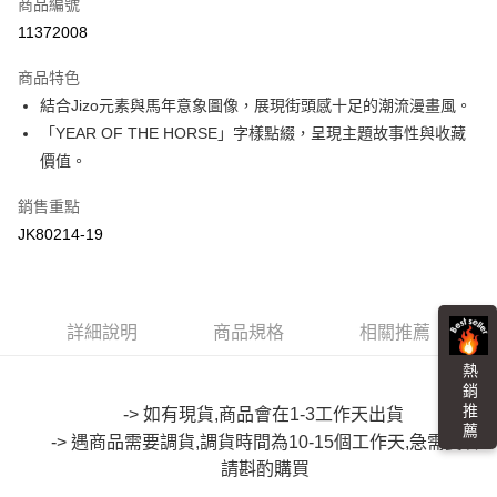
商品編號
超商取貨付款
11372008
LINE Pay
商品特色
Apple Pay
結合Jizo元素與馬年意象圖像，展現街頭感十足的潮流漫畫風。
「YEAR OF THE HORSE」字樣點綴，呈現主題故事性與收藏
街口支付
價值。
悠遊付
銷售重點
Google Pay
JK80214-19
全盈+PAY
大哥付你分期
詳細說明
商品規格
相關推薦
相關說明
【大哥付你分期使用說明】
熱 銷 推 薦
AFTEE先享後付
1.本服務由台灣大哥大提供，台灣大哥大用戶可立即使用無須另外申請。
2.付款方式選擇「大哥付你分期」，訂單成立後會自動跳轉到大哥付的交易
相關說明
-> 如有現貨,商品會在1-3工作天出貨
流程，驗證手機門號後，選擇欲分期的期數、繳款截止日，確認付款後即完
【關於「AFTEE先享後付」】
成交易。
-> 遇商品需要調貨,調貨時間為10-15個工作天,急需要者
ATM付款
AFTEE先享後付是「在收到商品之後才付款」的支付方式。 讓您購物簡單
3.實際核准額度、可分期數及費用金額請依後續交易確認頁面所載為準。
便利好安心！
請斟酌購買
4.訂單成立30分鐘內，如未前往確認交易或遇審核未通過，訂單將自動取
１．簡單：不需註冊會員、不需綁卡、不需儲值。