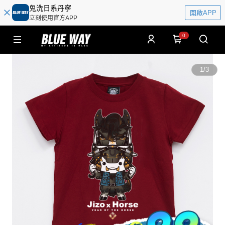
鬼洗日系丹寧
開啟APP
立刻使用官方APP
0
1
/
3