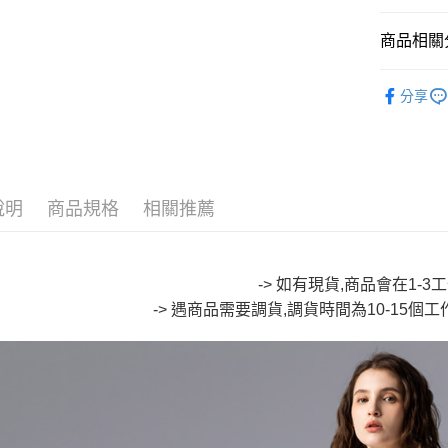
悠遊付
Google Pa
商品相關分
全盈+PAY
🔥【專櫃
分享
大哥付你
∎ ET BOI
相關說明
∎ WOMEN
【大哥付
AFTEE先
1.本服務
🔥【專櫃
2.付款方
相關說明
說明
商品規格
相關推薦
流程，驗
∎ WOMEN
【關於「A
ATM付款
完成交易
AFTEE
3.實際核
便利好安
4.訂單成
１．簡單
消。如遇
-> 如有現貨,商品會在1-
２．便利
運送方式
無法說明
３．安心
-> 遇商品需要調貨,調貨時間為10-15個
【繳款方
全家取貨
1.分期款
【「AFT
醒簡訊。
每筆NT$8
１．於結帳
2.透過簡
付」結帳
帳／街口支
付款後全
２．訂單
３．收到繳
每筆NT$8
【注意事
／ATM／
1.本服務
※ 請注意