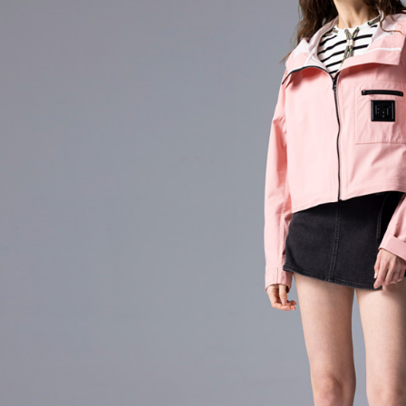
萊爾富取
用戶於交
絡購買商品
款買賣價
先享後付
每筆NT$6
2.基於同
※ 交易是
資料（包
是否繳費成
付款後萊
用，由本
付客戶支
每筆NT$6
3.完整用
【注意事
7-11取貨
１．透過由
交易，需
每筆NT$8
求債權轉
２．關於
付款後7-1
https://aft
每筆NT$8
３．未成
「AFTE
宅配
任。
４．使用「
每筆NT$1
即時審查
結果請求
海外配送
５．嚴禁
形，恩沛
動。