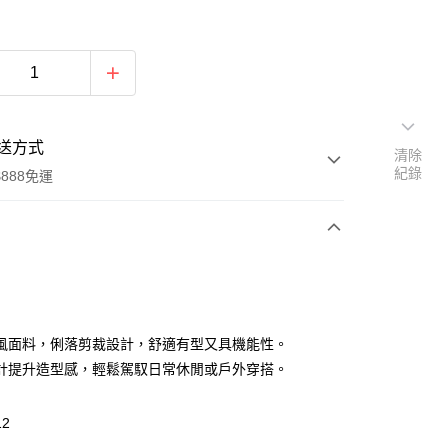
送方式
清除
紀錄
888免運
次付款
付款
風面料，俐落剪裁設計，舒適有型又具機能性。
計提升造型感，輕鬆駕馭日常休閒或戶外穿搭。
12