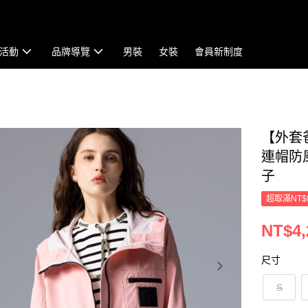
活動
品牌導覽
男裝
女裝
會員新制度
【外套
連帽防風外
子
超取滿NT$
NT$4,
尺寸
S