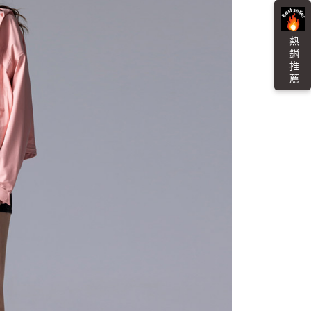
貨付款
易時，得透過本服務購買商品或服務，並由商店將買賣／分期付
的店家。未經商家同意取消之訂單仍視為有效，需透過AFTEE
金債權讓與本公司後，依約使用本公司帳單繳交帳款。
繳納相關費用。
0，滿NT$3,000(含以上)免運費
意付款使用「大哥付你分期」之契約關係目的，商店將以您的個人
否成功請以「AFTEE先享後付 」之結帳頁面顯示為準，若有關於
熱 銷 推 薦
含姓名、電話或地址）提供予台灣大哥大進項蒐集、處理及利
功／繳費後需取消欲退款等相關疑問，請聯繫「AFTEE先享後
爾富取貨
公司與您本人進行分期帳單所需資料之確認、核對及更正。
援中心」
https://netprotections.freshdesk.com/support/home
0，滿NT$3,000(含以上)免運費
戶服務條款，請詳閱以下連結：
https://oppay.tw/userRule
項】
付款
恩沛科技股份有限公司提供之「AFTEE先享後付」服務完成之
依本服務之必要範圍內提供個人資料，並將交易相關給付款項請
0，滿NT$3,000(含以上)免運費
讓予恩沛科技股份有限公司。
個人資料處理事宜，請瀏覽以下網址：
1取貨
ee.tw/terms/#terms3
0，滿NT$3,000(含以上)免運費
年的使用者請事先徵得法定代理人或監護人之同意方可使用
E先享後付」，若未經同意申辦者引起之損失，本公司不負相關責
AFTEE先享後付」時，將依據個別帳號之用戶狀況，依本公司
00，滿NT$3,000(含以上)免運費
核予不同之上限額度；若仍有額度不足之情形，本公司將視審查
用戶進行身份認證。
查看運費
一人註冊多個帳號或使用他人資訊註冊。若發現惡意使用之情
科技股份有限公司將有權停止該用戶之使用額度並採取法律行