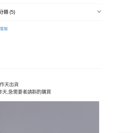
y
類 (5)
新品】2件再88折
✨【專櫃新品】箱子
客服
分期
TE 箱子
tops 上衣
'S 女裝
long tops 長T
你分期使用說明】
享後付
由台灣大哥大提供，台灣大哥大用戶可立即使用無須另外申請。
新品】2件再88折
👕新品衣款$788起｜2件再88折
式選擇「大哥付你分期」，訂單成立後會自動跳轉到大哥付的交易
證手機門號後，選擇欲分期的期數、繳款截止日，確認付款後即
'S 女裝
ET BOITE®｜全面$690起
FTEE先享後付」】
。
先享後付是「在收到商品之後才付款」的支付方式。 讓您購物簡單
准額度、可分期數及費用金額請依後續交易確認頁面所載為準。
心！
立30分鐘內，如未前往確認交易或遇審核未通過，訂單將自動取
：不需註冊會員、不需綁卡、不需儲值。
「轉專審核」未通過狀況，表示未達大哥付你分期系統評分，恕
3工作天出貨
：只要手機號碼，簡訊認證，即可結帳。
評估內容。
：先確認商品／服務後，再付款。
工作天,急需要者請斟酌
購買
式說明】
付款
項不併入電信帳單，「大哥付你分期」於每月結算日後寄送繳費提
EE先享後付」結帳流程】
0，滿NT$888(含以上)免運費
方式選擇「AFTEE先享後付」後，將跳轉至「AFTEE先享後
訊連結打開帳單後，可選擇「超商條碼／台灣大直營門市／銀行轉
頁面，進行簡訊認證並確認金額後，即可完成結帳。
付／iPASS MONEY」等通路繳費。
家取貨
成立數日內，您將收到繳費通知簡訊。
費通知簡訊後14天內，點擊此簡訊中的連結，可透過四大超商
0，滿NT$888(含以上)免運費
項】
網路銀行／等多元方式進行付款，方視為交易完成。
係由「台灣大哥大股份有限公司」（以下簡稱本公司）所提供，讓
：結帳手續完成當下不需立刻繳費，但若您需要取消訂單，請聯