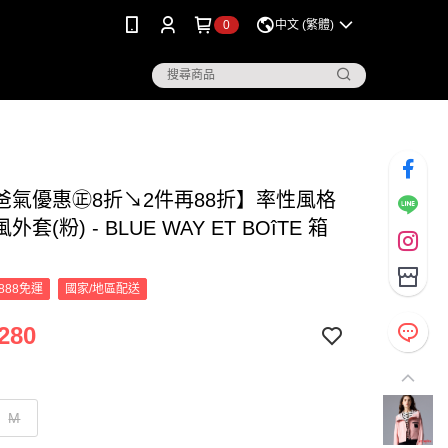
0
中文 (繁體)
爸氣優惠㊣8折↘2件再88折】率性風格
套(粉) - BLUE WAY ET BOîTE 箱
888免運
國家/地區配送
280
M