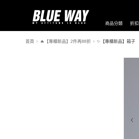
商品分類
折扣
首頁
🔥【專櫃新品】2件再88折
✨【專櫃新品】箱子