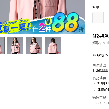
數量
付款與運
超取滿NT$
付款方式
商品特色
信用卡一
商品編號
11363666
超商取貨
商品特色
LINE Pay
輕量防
連帽設
Apple Pay
銷售重點
街口支付
E350029-