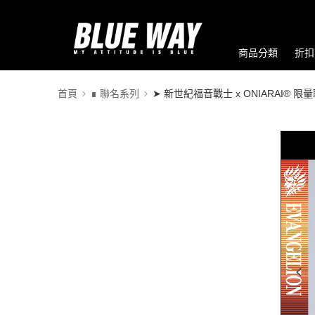
商品分類
折扣
首頁
∎ 聯名系列
➤ 新世紀福音戰士 x ONIARAI® 限
0:00