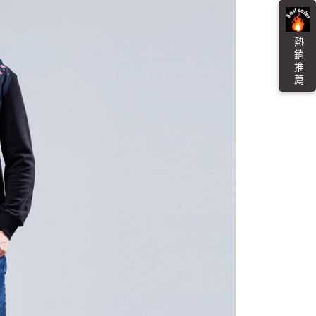
0，滿NT$888(含以上)免運費
項】
網路銀行／等多元方式進行付款，方視為交易完成。
係由「台灣大哥大股份有限公司」（以下簡稱本公司）所提供，讓
：結帳手續完成當下不需立刻繳費，但若您需要取消訂單，請聯
貨付款
易時，得透過本服務購買商品或服務，並由商店將買賣／分期付
的店家。未經商家同意取消之訂單仍視為有效，需透過AFTEE
熱 銷 推 薦
金債權讓與本公司後，依約使用本公司帳單繳交帳款。
繳納相關費用。
0，滿NT$3,000(含以上)免運費
意付款使用「大哥付你分期」之契約關係目的，商店將以您的個人
否成功請以「AFTEE先享後付 」之結帳頁面顯示為準，若有關於
含姓名、電話或地址）提供予台灣大哥大進項蒐集、處理及利
功／繳費後需取消欲退款等相關疑問，請聯繫「AFTEE先享後
爾富取貨
公司與您本人進行分期帳單所需資料之確認、核對及更正。
援中心」
https://netprotections.freshdesk.com/support/home
0，滿NT$3,000(含以上)免運費
戶服務條款，請詳閱以下連結：
https://oppay.tw/userRule
項】
付款
恩沛科技股份有限公司提供之「AFTEE先享後付」服務完成之
依本服務之必要範圍內提供個人資料，並將交易相關給付款項請
0，滿NT$3,000(含以上)免運費
讓予恩沛科技股份有限公司。
個人資料處理事宜，請瀏覽以下網址：
1取貨
ee.tw/terms/#terms3
0，滿NT$3,000(含以上)免運費
年的使用者請事先徵得法定代理人或監護人之同意方可使用
E先享後付」，若未經同意申辦者引起之損失，本公司不負相關責
AFTEE先享後付」時，將依據個別帳號之用戶狀況，依本公司
00，滿NT$3,000(含以上)免運費
核予不同之上限額度；若仍有額度不足之情形，本公司將視審查
用戶進行身份認證。
查看運費
一人註冊多個帳號或使用他人資訊註冊。若發現惡意使用之情
科技股份有限公司將有權停止該用戶之使用額度並採取法律行