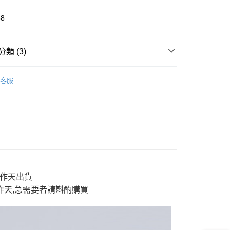
88
y
類 (3)
列
➤ 新世紀福音戰士 x ONIARAI® 限量聯名
分期
客服
推薦
你分期使用說明】
享後付
E】限時$388起
◆ 聯名款》銷售倒數
由台灣大哥大提供，台灣大哥大用戶可立即使用無須另外申請。
式選擇「大哥付你分期」，訂單成立後會自動跳轉到大哥付的交易
證手機門號後，選擇欲分期的期數、繳款截止日，確認付款後即
FTEE先享後付」】
。
先享後付是「在收到商品之後才付款」的支付方式。 讓您購物簡單
准額度、可分期數及費用金額請依後續交易確認頁面所載為準。
心！
立30分鐘內，如未前往確認交易或遇審核未通過，訂單將自動取
：不需註冊會員、不需綁卡、不需儲值。
「轉專審核」未通過狀況，表示未達大哥付你分期系統評分，恕
：只要手機號碼，簡訊認證，即可結帳。
評估內容。
：先確認商品／服務後，再付款。
3工作天出貨
式說明】
付款
工作天,急需要者請斟酌購買
項不併入電信帳單，「大哥付你分期」於每月結算日後寄送繳費提
EE先享後付」結帳流程】
0，滿NT$888(含以上)免運費
方式選擇「AFTEE先享後付」後，將跳轉至「AFTEE先享後
訊連結打開帳單後，可選擇「超商條碼／台灣大直營門市／銀行轉
頁面，進行簡訊認證並確認金額後，即可完成結帳。
付／iPASS MONEY」等通路繳費。
家取貨
成立數日內，您將收到繳費通知簡訊。
費通知簡訊後14天內，點擊此簡訊中的連結，可透過四大超商