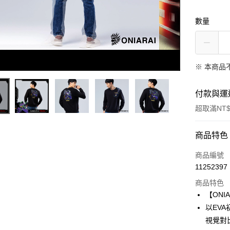
數量
※ 本商品
付款與運
超取滿NT$
付款方式
商品特色
信用卡一
商品編號
11252397
超商取貨
商品特色
LINE Pay
【ONI
以EV
Apple Pay
視覺對
街口支付