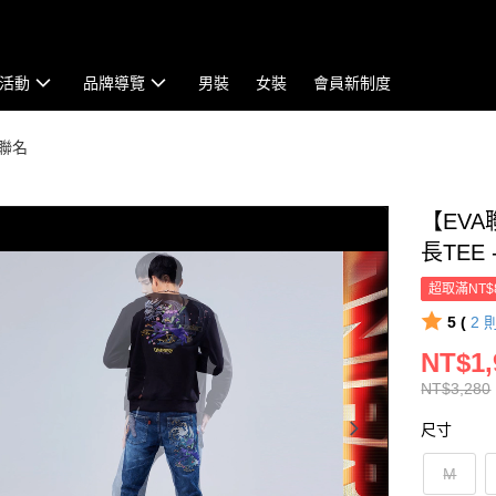
活動
品牌導覽
男裝
女裝
會員新制度
量聯名
【EV
長TEE 
超取滿NT$
5 (
2
NT$1,
NT$3,280
尺寸
M