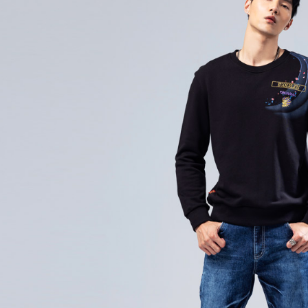
每筆NT$8
【注意事
／ATM／
1.本服務
※ 請注意
萊爾富取
用戶於交
絡購買商品
款買賣價
先享後付
每筆NT$6
2.基於同
※ 交易是
資料（包
是否繳費成
付款後萊
用，由本
付客戶支
每筆NT$6
3.完整用
【注意事
7-11取貨
１．透過由
交易，需
每筆NT$8
求債權轉
２．關於
付款後7-1
https://aft
每筆NT$8
３．未成
「AFTE
宅配
任。
４．使用「
每筆NT$1
即時審查
結果請求
海外配送
５．嚴禁
形，恩沛
動。