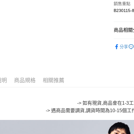
銷售重點
B230115-
悠遊付
Google Pa
商品相關分
全盈+PAY
∎ 聯名系
大哥付你
分享
相關說明
人氣商品
【大哥付
AFTEE先
🔥【SAL
1.本服務
2.付款方
相關說明
流程，驗
【關於「A
ATM付款
完成交易
說明
商品規格
相關推薦
AFTEE
3.實際核
便利好安
4.訂單成
１．簡單
消。如遇
２．便利
運送方式
無法說明
３．安心
-> 如有現貨,商品會在1-
【繳款方
全家取貨
-> 遇商品需要調貨,調貨時間為10-15個
1.分期款
【「AFT
醒簡訊。
每筆NT$8
１．於結帳
2.透過簡
付」結帳
帳／街口支
付款後全
２．訂單
３．收到繳