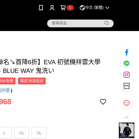
0
中文 (繁體)
A聯名↘首降6折】EVA 初號機祥雲大學
- BLUE WAY 鬼洗い
888免運
國家/地區配送
則評價
)
968
L
XL
3L