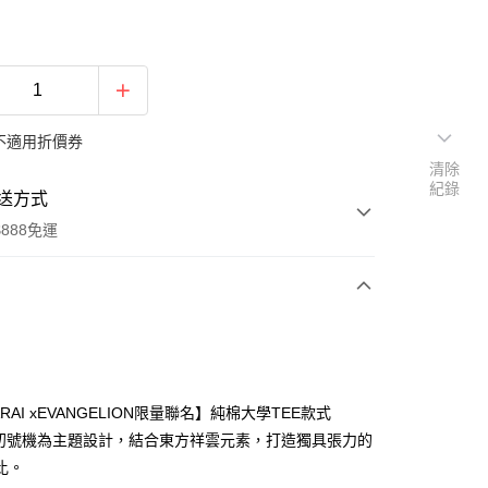
不適用折價券
清除
紀錄
送方式
888免運
次付款
付款
ARAI xEVANGELION限量聯名】純棉大學TEE款式
A初號機為主題設計，結合東方祥雲元素，打造獨具張力的
比。