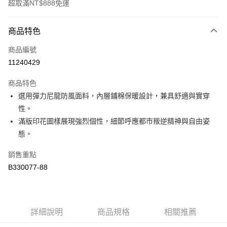
超取滿NT$888免運
付款方式
商品特色
信用卡一次付款
商品編號
超商取貨付款
11240429
LINE Pay
商品特色
Apple Pay
選用彈力尼龍防風面料，內層鋪棉保暖設計，兼具舒適與實穿
性。
街口支付
滿版印花圖樣展現強烈個性，細節呼應都市叛逆精神與自由姿
悠遊付
態。
Google Pay
銷售重點
B330077-88
全盈+PAY
大哥付你分期
相關說明
【大哥付你分期使用說明】
詳細說明
商品規格
相關推薦
AFTEE先享後付
1.本服務由台灣大哥大提供，台灣大哥大用戶可立即使用無須另外申請。