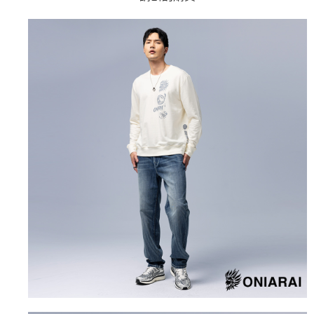
4.訂單成立30分鐘內，如未前往確認交易或遇審核未通過，訂單將自動取
１．簡單：不需註冊會員、不需綁卡、不需儲值。
運送方式
消。如遇「轉專審核」未通過狀況，表示未達大哥付你分期系統評分，恕無
２．便利：只要手機號碼，簡訊認證，即可結帳。
法說明評估內容。
３．安心：先確認商品／服務後，再付款。
全家取貨付款
【繳款方式說明】
1.分期款項不併入電信帳單，「大哥付你分期」於每月結算日後寄送繳費提
每筆NT$80，滿NT$888(含以上)免運費
【「AFTEE先享後付」結帳流程】
醒簡訊。
１．於結帳方式選擇「AFTEE先享後付」後，將跳轉至「AFTEE先享後付」
2.透過簡訊連結打開帳單後，可選擇「超商條碼／台灣大直營門市／銀行轉
付款後全家取貨
結帳頁面，進行簡訊認證並確認金額後，即可完成結帳。
帳／街口支付／iPASS MONEY」等通路繳費。
２．訂單成立數日內，您將收到繳費通知簡訊。
每筆NT$80，滿NT$888(含以上)免運費
３．收到繳費通知簡訊後14天內，點擊此簡訊中的連結，可透過四大超商／
【注意事項】
ATM／網路銀行／等多元方式進行付款，方視為交易完成。
萊爾富取貨付款
1.本服務係由「台灣大哥大股份有限公司」（以下簡稱本公司）所提供，讓
※ 請注意：結帳手續完成當下不需立刻繳費，但若您需要取消訂單，請聯絡
用戶於交易時，得透過本服務購買商品或服務，並由商店將買賣／分期付款
每筆NT$60，滿NT$3,000(含以上)免運費
購買商品的店家。未經商家同意取消之訂單仍視為有效，需透過AFTEE先享
買賣價金債權讓與本公司後，依約使用本公司帳單繳交帳款。
後付繳納相關費用。
2.基於同意付款使用「大哥付你分期」之契約關係目的，商店將以您的個人
付款後萊爾富取貨
※ 交易是否成功請以「AFTEE先享後付 」之結帳頁面顯示為準，若有關於
資料（包含姓名、電話或地址）提供予台灣大哥大進項蒐集、處理及利用，
是否繳費成功／繳費後需取消欲退款等相關疑問，請聯繫「AFTEE先享後付
每筆NT$60，滿NT$3,000(含以上)免運費
由本公司與您本人進行分期帳單所需資料之確認、核對及更正。
客戶支援中心」
https://netprotections.freshdesk.com/support/home
3.完整用戶服務條款，請詳閱以下連結：
https://oppay.tw/userRule
7-11取貨付款
【注意事項】
１．透過由恩沛科技股份有限公司提供之「AFTEE先享後付」服務完成之交
每筆NT$80，滿NT$3,000(含以上)免運費
易，需依本服務之必要範圍內提供個人資料，並將交易相關給付款項請求債
權轉讓予恩沛科技股份有限公司。
付款後7-11取貨
２．關於個人資料處理事宜，請瀏覽以下網址：
每筆NT$80，滿NT$3,000(含以上)免運費
https://aftee.tw/terms/#terms3
３．未成年的使用者請事先徵得法定代理人或監護人之同意方可使用
宅配
「AFTEE先享後付」，若未經同意申辦者引起之損失，本公司不負相關責