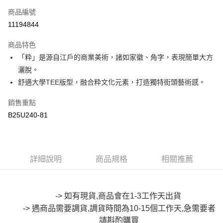
商品編號
超商取貨付款
11194844
LINE Pay
商品特色
Apple Pay
「粋」是源自江戶的商業美術，諸如家徽、角字，表現簡單大方
灑脫。
街口支付
舒適大學TEE版型，融合粋文化元素，打造獨特街頭藝術感。
悠遊付
銷售重點
Google Pay
B25U240-81
全盈+PAY
大哥付你分期
詳細說明
商品規格
相關推薦
相關說明
【大哥付你分期使用說明】
AFTEE先享後付
1.本服務由台灣大哥大提供，台灣大哥大用戶可立即使用無須另外申請。
2.付款方式選擇「大哥付你分期」，訂單成立後會自動跳轉到大哥付的交易
相關說明
-> 如有現貨,商品會在1-3工作天出貨
流程，驗證手機門號後，選擇欲分期的期數、繳款截止日，確認付款後即完
【關於「AFTEE先享後付」】
成交易。
-> 遇商品需要調貨,調貨時間為10-15個工作天,急需要者
ATM付款
AFTEE先享後付是「在收到商品之後才付款」的支付方式。 讓您購物簡單
3.實際核准額度、可分期數及費用金額請依後續交易確認頁面所載為準。
便利好安心！
請斟酌購買