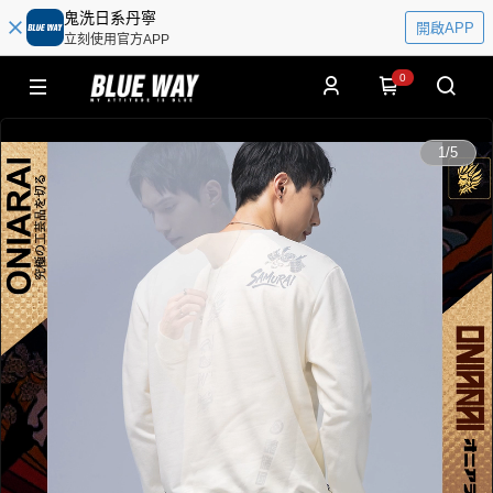
鬼洗日系丹寧
開啟APP
立刻使用官方APP
0
0:00
1
/
5