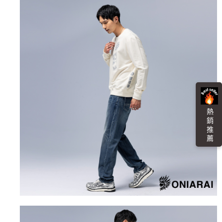
任。
每筆NT$100，滿NT$3,000(含以上)免運費
４．使用「AFTEE先享後付」時，將依據個別帳號之用戶狀況，依本公司即
時審查核予不同之上限額度；若仍有額度不足之情形，本公司將視審查結果
海外配送
查看運費
請求用戶進行身份認證。
５．嚴禁一人註冊多個帳號或使用他人資訊註冊。若發現惡意使用之情形，
恩沛科技股份有限公司將有權停止該用戶之使用額度並採取法律行動。
熱 銷 推 薦