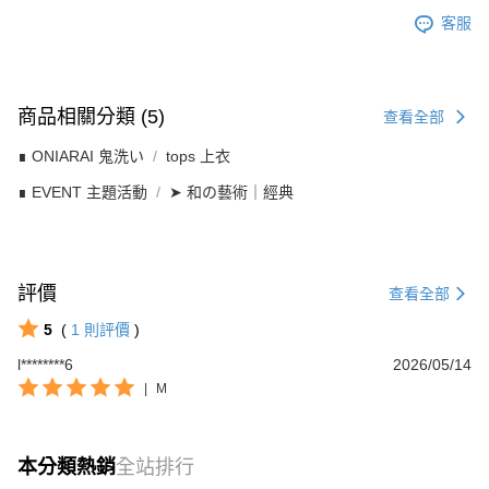
客服
商品相關分類 (5)
查看全部
∎ ONIARAI 鬼洗い
tops 上衣
∎ EVENT 主題活動
➤ 和の藝術｜經典
評價
查看全部
5
(
1
則評價
)
l********6
2026/05/14
|
M
本分類熱銷
全站排行