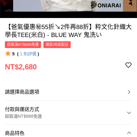
【爸氣優惠㊙55折↘2件再88折】粋文化針織大
學長TEE(米白) - BLUE WAY 鬼洗い
超取滿NT$888免運
國家/地區配送
5
(
1
則評價
)
0:00
NT$2,680
/
0:11
請選擇商品選項
付款與運送方式
超取滿NT$888免運
付款方式
商品特色
信用卡一次付款