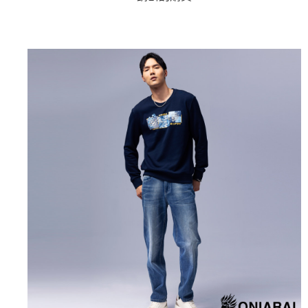
4.訂單成立30分鐘內，如未前往確認交易或遇審核未通過，訂單將自動取
１．簡單：不需註冊會員、不需綁卡、不需儲值。
運送方式
消。如遇「轉專審核」未通過狀況，表示未達大哥付你分期系統評分，恕無
２．便利：只要手機號碼，簡訊認證，即可結帳。
法說明評估內容。
３．安心：先確認商品／服務後，再付款。
全家取貨付款
【繳款方式說明】
1.分期款項不併入電信帳單，「大哥付你分期」於每月結算日後寄送繳費提
每筆NT$80，滿NT$888(含以上)免運費
【「AFTEE先享後付」結帳流程】
醒簡訊。
１．於結帳方式選擇「AFTEE先享後付」後，將跳轉至「AFTEE先享後付」
2.透過簡訊連結打開帳單後，可選擇「超商條碼／台灣大直營門市／銀行轉
付款後全家取貨
結帳頁面，進行簡訊認證並確認金額後，即可完成結帳。
帳／街口支付／iPASS MONEY」等通路繳費。
２．訂單成立數日內，您將收到繳費通知簡訊。
每筆NT$80，滿NT$888(含以上)免運費
３．收到繳費通知簡訊後14天內，點擊此簡訊中的連結，可透過四大超商／
【注意事項】
ATM／網路銀行／等多元方式進行付款，方視為交易完成。
萊爾富取貨付款
1.本服務係由「台灣大哥大股份有限公司」（以下簡稱本公司）所提供，讓
※ 請注意：結帳手續完成當下不需立刻繳費，但若您需要取消訂單，請聯絡
用戶於交易時，得透過本服務購買商品或服務，並由商店將買賣／分期付款
每筆NT$60，滿NT$3,000(含以上)免運費
購買商品的店家。未經商家同意取消之訂單仍視為有效，需透過AFTEE先享
買賣價金債權讓與本公司後，依約使用本公司帳單繳交帳款。
後付繳納相關費用。
2.基於同意付款使用「大哥付你分期」之契約關係目的，商店將以您的個人
付款後萊爾富取貨
※ 交易是否成功請以「AFTEE先享後付 」之結帳頁面顯示為準，若有關於
資料（包含姓名、電話或地址）提供予台灣大哥大進項蒐集、處理及利用，
是否繳費成功／繳費後需取消欲退款等相關疑問，請聯繫「AFTEE先享後付
每筆NT$60，滿NT$3,000(含以上)免運費
由本公司與您本人進行分期帳單所需資料之確認、核對及更正。
客戶支援中心」
https://netprotections.freshdesk.com/support/home
3.完整用戶服務條款，請詳閱以下連結：
https://oppay.tw/userRule
7-11取貨付款
【注意事項】
１．透過由恩沛科技股份有限公司提供之「AFTEE先享後付」服務完成之交
每筆NT$80，滿NT$3,000(含以上)免運費
易，需依本服務之必要範圍內提供個人資料，並將交易相關給付款項請求債
權轉讓予恩沛科技股份有限公司。
付款後7-11取貨
２．關於個人資料處理事宜，請瀏覽以下網址：
每筆NT$80，滿NT$3,000(含以上)免運費
https://aftee.tw/terms/#terms3
３．未成年的使用者請事先徵得法定代理人或監護人之同意方可使用
宅配
「AFTEE先享後付」，若未經同意申辦者引起之損失，本公司不負相關責