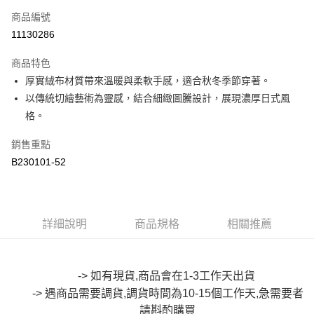
商品編號
超商取貨付款
11130286
LINE Pay
商品特色
Apple Pay
厚實絨布材質帶來溫暖與柔軟手感，適合秋冬季節穿著。
以傳統切繪藝術為靈感，結合細緻圖騰設計，展現濃厚日式風
街口支付
格。
悠遊付
銷售重點
Google Pay
B230101-52
全盈+PAY
大哥付你分期
詳細說明
商品規格
相關推薦
相關說明
【大哥付你分期使用說明】
AFTEE先享後付
1.本服務由台灣大哥大提供，台灣大哥大用戶可立即使用無須另外申請。
2.付款方式選擇「大哥付你分期」，訂單成立後會自動跳轉到大哥付的交易
相關說明
-> 如有現貨,商品會在1-3工作天出貨
流程，驗證手機門號後，選擇欲分期的期數、繳款截止日，確認付款後即完
【關於「AFTEE先享後付」】
成交易。
-> 遇商品需要調貨,調貨時間為10-15個工作天,急需要者
ATM付款
AFTEE先享後付是「在收到商品之後才付款」的支付方式。 讓您購物簡單
3.實際核准額度、可分期數及費用金額請依後續交易確認頁面所載為準。
便利好安心！
請斟酌購買