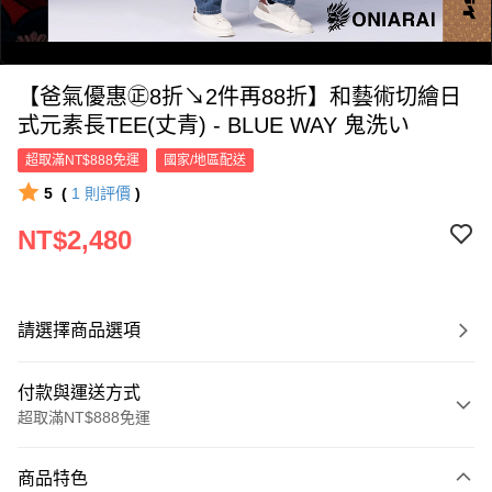
【爸氣優惠㊣8折↘2件再88折】和藝術切繪日
式元素長TEE(丈青) - BLUE WAY 鬼洗い
超取滿NT$888免運
國家/地區配送
5
(
1
則評價
)
0:00
NT$2,480
/
0:11
請選擇商品選項
付款與運送方式
超取滿NT$888免運
付款方式
商品特色
信用卡一次付款