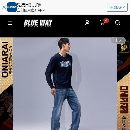
鬼洗日系丹寧
開啟APP
立刻使用官方APP
0
0:00
1
/
5