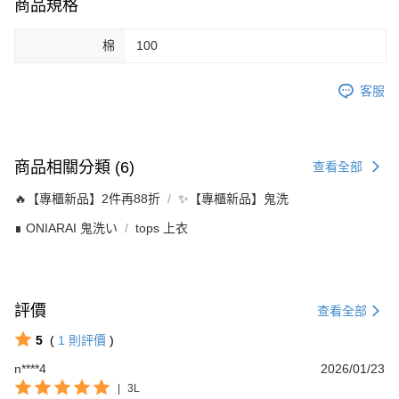
商品規格
棉
100
客服
商品相關分類 (6)
查看全部
🔥【專櫃新品】2件再88折
✨【專櫃新品】鬼洗
∎ ONIARAI 鬼洗い
tops 上衣
評價
查看全部
5
(
1
則評價
)
n****4
2026/01/23
|
3L