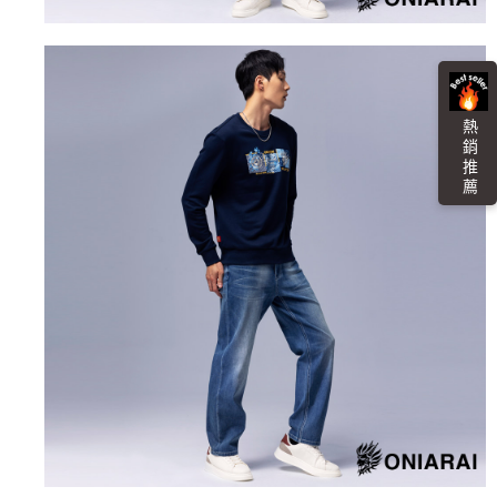
任。
每筆NT$100，滿NT$3,000(含以上)免運費
４．使用「AFTEE先享後付」時，將依據個別帳號之用戶狀況，依本公司即
時審查核予不同之上限額度；若仍有額度不足之情形，本公司將視審查結果
海外配送
查看運費
請求用戶進行身份認證。
５．嚴禁一人註冊多個帳號或使用他人資訊註冊。若發現惡意使用之情形，
恩沛科技股份有限公司將有權停止該用戶之使用額度並採取法律行動。
熱 銷 推 薦