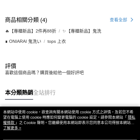
商品相關分類 (4)
查看全部
🔥【專櫃新品】2件再88折
✨【專櫃新品】鬼洗
∎ ONIARAI 鬼洗い
tops 上衣
評價
喜歡這個商品嗎？購買後給他一個好評吧
本分類熱銷
全站排行
本網站中使用 cookie，欲查詢有關本網站使用 cookie 方式之詳情，及若您不希
熱門標籤
望在電腦上使用 cookie 時應如何變更電腦的 cookie 設定，請參閱本網站「
隱私
權條款
」之 Cookie 聲明。您繼續使用本網站即表示您同意本公司得按本網站使
用條款之 Cookie 聲明使用 cookie。
了解更多 >