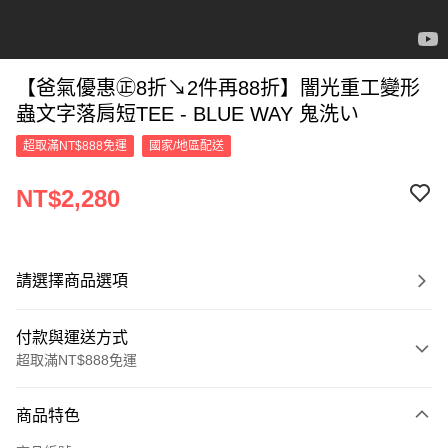
【爸氣優惠㊣8折↘2件再88折】闇光重工變形
蟲文字落肩短TEE - BLUE WAY 鬼洗い
超取滿NT$888免運
國家/地區配送
NT$2,280
請選擇商品選項
付款與運送方式
超取滿NT$888免運
付款方式
商品特色
信用卡一次付款