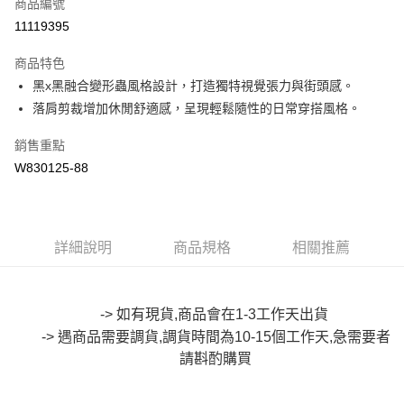
商品編號
超商取貨付款
11119395
LINE Pay
商品特色
Apple Pay
黑x黑融合變形蟲風格設計，打造獨特視覺張力與街頭感。
落肩剪裁增加休閒舒適感，呈現輕鬆隨性的日常穿搭風格。
街口支付
銷售重點
悠遊付
W830125-88
Google Pay
全盈+PAY
詳細說明
商品規格
相關推薦
大哥付你分期
相關說明
【大哥付你分期使用說明】
AFTEE先享後付
1.本服務由台灣大哥大提供，台灣大哥大用戶可立即使用無須另外申請。
-> 如有現貨,商品會在1-3工作天出貨
2.付款方式選擇「大哥付你分期」，訂單成立後會自動跳轉到大哥付的交易
相關說明
-> 遇商品需要調貨,調貨時間為10-15個工作天,急需要者
流程，驗證手機門號後，選擇欲分期的期數、繳款截止日，確認付款後即完
【關於「AFTEE先享後付」】
成交易。
請斟酌購買
ATM付款
AFTEE先享後付是「在收到商品之後才付款」的支付方式。 讓您購物簡單
3.實際核准額度、可分期數及費用金額請依後續交易確認頁面所載為準。
便利好安心！
4.訂單成立30分鐘內，如未前往確認交易或遇審核未通過，訂單將自動取
１．簡單：不需註冊會員、不需綁卡、不需儲值。