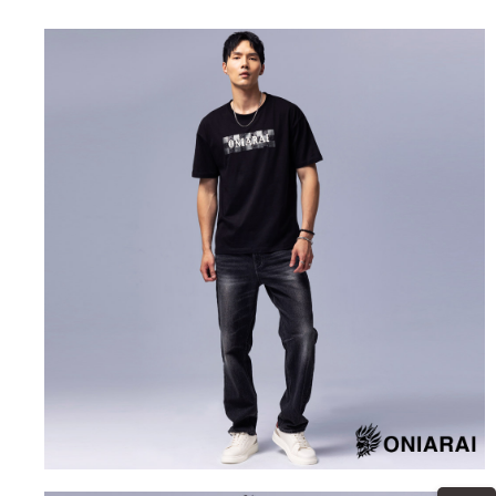
運送方式
消。如遇「轉專審核」未通過狀況，表示未達大哥付你分期系統評分，恕無
２．便利：只要手機號碼，簡訊認證，即可結帳。
法說明評估內容。
３．安心：先確認商品／服務後，再付款。
全家取貨付款
【繳款方式說明】
1.分期款項不併入電信帳單，「大哥付你分期」於每月結算日後寄送繳費提
每筆NT$80，滿NT$888(含以上)免運費
【「AFTEE先享後付」結帳流程】
醒簡訊。
１．於結帳方式選擇「AFTEE先享後付」後，將跳轉至「AFTEE先享後付」
2.透過簡訊連結打開帳單後，可選擇「超商條碼／台灣大直營門市／銀行轉
付款後全家取貨
結帳頁面，進行簡訊認證並確認金額後，即可完成結帳。
帳／街口支付／iPASS MONEY」等通路繳費。
２．訂單成立數日內，您將收到繳費通知簡訊。
每筆NT$80，滿NT$888(含以上)免運費
３．收到繳費通知簡訊後14天內，點擊此簡訊中的連結，可透過四大超商／
【注意事項】
ATM／網路銀行／等多元方式進行付款，方視為交易完成。
萊爾富取貨付款
1.本服務係由「台灣大哥大股份有限公司」（以下簡稱本公司）所提供，讓
※ 請注意：結帳手續完成當下不需立刻繳費，但若您需要取消訂單，請聯絡
用戶於交易時，得透過本服務購買商品或服務，並由商店將買賣／分期付款
每筆NT$60，滿NT$3,000(含以上)免運費
購買商品的店家。未經商家同意取消之訂單仍視為有效，需透過AFTEE先享
買賣價金債權讓與本公司後，依約使用本公司帳單繳交帳款。
後付繳納相關費用。
2.基於同意付款使用「大哥付你分期」之契約關係目的，商店將以您的個人
付款後萊爾富取貨
※ 交易是否成功請以「AFTEE先享後付 」之結帳頁面顯示為準，若有關於
資料（包含姓名、電話或地址）提供予台灣大哥大進項蒐集、處理及利用，
是否繳費成功／繳費後需取消欲退款等相關疑問，請聯繫「AFTEE先享後付
每筆NT$60，滿NT$3,000(含以上)免運費
由本公司與您本人進行分期帳單所需資料之確認、核對及更正。
客戶支援中心」
https://netprotections.freshdesk.com/support/home
3.完整用戶服務條款，請詳閱以下連結：
https://oppay.tw/userRule
7-11取貨付款
【注意事項】
１．透過由恩沛科技股份有限公司提供之「AFTEE先享後付」服務完成之交
每筆NT$80，滿NT$3,000(含以上)免運費
易，需依本服務之必要範圍內提供個人資料，並將交易相關給付款項請求債
權轉讓予恩沛科技股份有限公司。
付款後7-11取貨
２．關於個人資料處理事宜，請瀏覽以下網址：
每筆NT$80，滿NT$3,000(含以上)免運費
https://aftee.tw/terms/#terms3
３．未成年的使用者請事先徵得法定代理人或監護人之同意方可使用
宅配
「AFTEE先享後付」，若未經同意申辦者引起之損失，本公司不負相關責
任。
每筆NT$100，滿NT$3,000(含以上)免運費