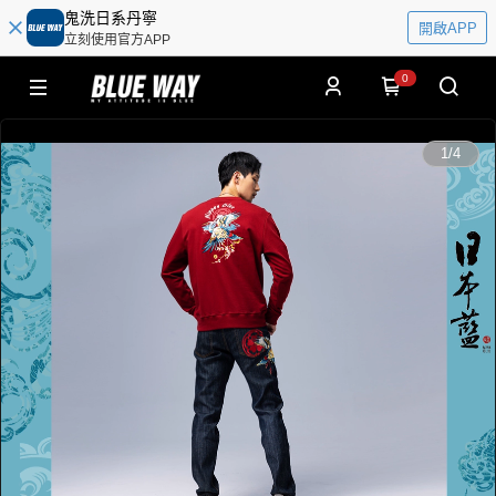
鬼洗日系丹寧
開啟APP
立刻使用官方APP
0
0:00
1
/
4