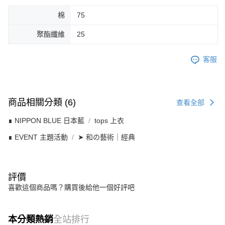
棉
75
聚酯纖維
25
客服
商品相關分類 (6)
查看全部
∎ NIPPON BLUE 日本藍
tops 上衣
∎ EVENT 主題活動
➤ 和の藝術｜經典
評價
喜歡這個商品嗎？購買後給他一個好評吧
本分類熱銷
全站排行