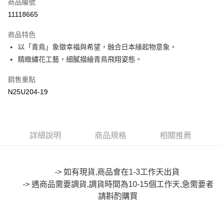
商品編號
超商取貨付款
11118665
LINE Pay
商品特色
Apple Pay
以「青鳥」象徵幸福與希望，融合日本緣起物意象。
精緻繡花工藝，細膩描繪青鳥飛翔姿態。
街口支付
銷售重點
悠遊付
N25U204-19
Google Pay
全盈+PAY
詳細說明
商品規格
相關推薦
大哥付你分期
相關說明
【大哥付你分期使用說明】
AFTEE先享後付
1.本服務由台灣大哥大提供，台灣大哥大用戶可立即使用無須另外申請。
-> 如有現貨,商品會在1-3工作天出貨
2.付款方式選擇「大哥付你分期」，訂單成立後會自動跳轉到大哥付的交易
相關說明
-> 遇商品需要調貨,調貨時間為10-15個工作天,急需要者
流程，驗證手機門號後，選擇欲分期的期數、繳款截止日，確認付款後即完
【關於「AFTEE先享後付」】
成交易。
請斟酌購買
ATM付款
AFTEE先享後付是「在收到商品之後才付款」的支付方式。 讓您購物簡單
3.實際核准額度、可分期數及費用金額請依後續交易確認頁面所載為準。
便利好安心！
4.訂單成立30分鐘內，如未前往確認交易或遇審核未通過，訂單將自動取
１．簡單：不需註冊會員、不需綁卡、不需儲值。