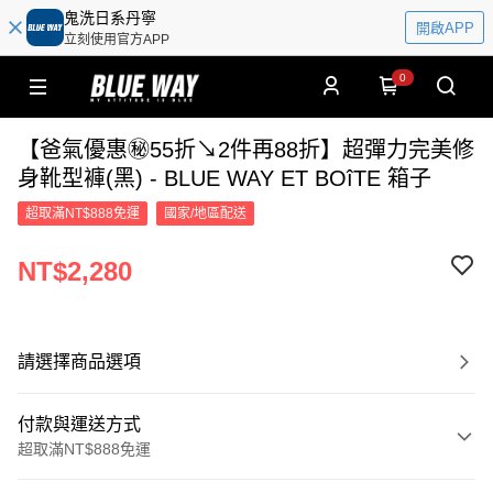
鬼洗日系丹寧
開啟APP
立刻使用官方APP
0
【爸氣優惠㊙55折↘2件再88折】超彈力完美修
身靴型褲(黑) - BLUE WAY ET BOîTE 箱子
超取滿NT$888免運
國家/地區配送
NT$2,280
請選擇商品選項
付款與運送方式
超取滿NT$888免運
付款方式