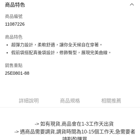
商品特色
信用卡一次付款
商品編號
超商取貨付款
11087226
LINE Pay
商品特色
Apple Pay
超彈力設計，柔軟舒適，讓你全天候自在穿著。
假前袋搭配真後袋設計，修飾臀型，展現完美曲線。
街口支付
銷售重點
悠遊付
25E0801-88
Google Pay
全盈+PAY
詳細說明
商品規格
相關推薦
大哥付你分期
相關說明
【大哥付你分期使用說明】
AFTEE先享後付
1.本服務由台灣大哥大提供，台灣大哥大用戶可立即使用無須另外申請。
-> 如有現貨,商品會在1-3工作天出貨
2.付款方式選擇「大哥付你分期」，訂單成立後會自動跳轉到大哥付的交易
相關說明
-> 遇商品需要調貨,調貨時間為10-15個工作天,急需要者
流程，驗證手機門號後，選擇欲分期的期數、繳款截止日，確認付款後即完
【關於「AFTEE先享後付」】
成交易。
請斟酌
購買
ATM付款