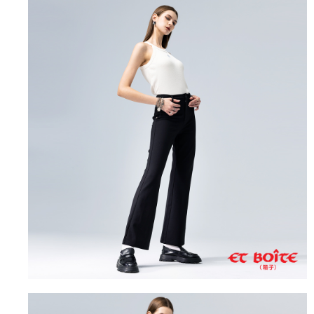
３．未成年的使用者請事先徵得法定代理人或監護人之同意方可使用
宅配
「AFTEE先享後付」，若未經同意申辦者引起之損失，本公司不負相關責
任。
每筆NT$100，滿NT$3,000(含以上)免運費
４．使用「AFTEE先享後付」時，將依據個別帳號之用戶狀況，依本公司即
時審查核予不同之上限額度；若仍有額度不足之情形，本公司將視審查結果
海外配送
查看運費
請求用戶進行身份認證。
５．嚴禁一人註冊多個帳號或使用他人資訊註冊。若發現惡意使用之情形，
恩沛科技股份有限公司將有權停止該用戶之使用額度並採取法律行動。