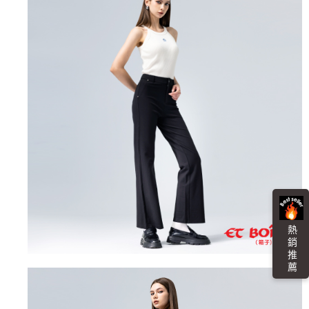
熱 銷 推 薦