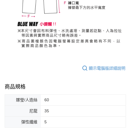
顯示電腦版詳細說明
商品規格
嫘瑩/人造絲
60
尼龍
35
彈性纖維
5