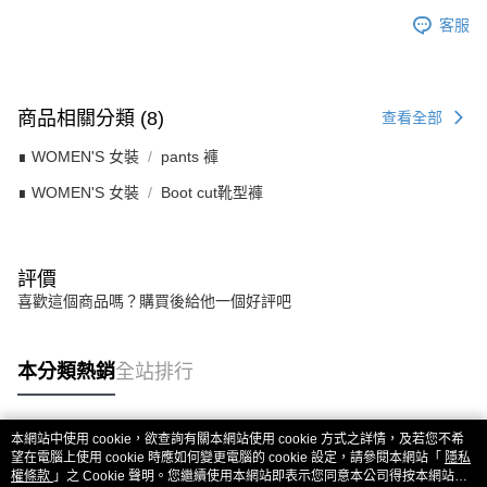
客服
商品相關分類 (8)
查看全部
∎ WOMEN'S 女裝
pants 褲
∎ WOMEN'S 女裝
Boot cut靴型褲
評價
喜歡這個商品嗎？購買後給他一個好評吧
本分類熱銷
全站排行
本網站中使用 cookie，欲查詢有關本網站使用 cookie 方式之詳情，及若您不希
熱門標籤
望在電腦上使用 cookie 時應如何變更電腦的 cookie 設定，請參閱本網站「
隱私
權條款
」之 Cookie 聲明。您繼續使用本網站即表示您同意本公司得按本網站使