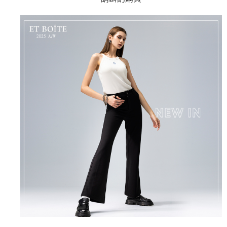
AFTEE先享後付是「在收到商品之後才付款」的支付方式。 讓您購物簡單
3.實際核准額度、可分期數及費用金額請依後續交易確認頁面所載為準。
便利好安心！
4.訂單成立30分鐘內，如未前往確認交易或遇審核未通過，訂單將自動取
１．簡單：不需註冊會員、不需綁卡、不需儲值。
運送方式
消。如遇「轉專審核」未通過狀況，表示未達大哥付你分期系統評分，恕無
２．便利：只要手機號碼，簡訊認證，即可結帳。
法說明評估內容。
３．安心：先確認商品／服務後，再付款。
全家取貨付款
【繳款方式說明】
1.分期款項不併入電信帳單，「大哥付你分期」於每月結算日後寄送繳費提
每筆NT$80，滿NT$888(含以上)免運費
【「AFTEE先享後付」結帳流程】
醒簡訊。
１．於結帳方式選擇「AFTEE先享後付」後，將跳轉至「AFTEE先享後付」
2.透過簡訊連結打開帳單後，可選擇「超商條碼／台灣大直營門市／銀行轉
付款後全家取貨
結帳頁面，進行簡訊認證並確認金額後，即可完成結帳。
帳／街口支付／iPASS MONEY」等通路繳費。
２．訂單成立數日內，您將收到繳費通知簡訊。
每筆NT$80，滿NT$888(含以上)免運費
３．收到繳費通知簡訊後14天內，點擊此簡訊中的連結，可透過四大超商／
【注意事項】
ATM／網路銀行／等多元方式進行付款，方視為交易完成。
萊爾富取貨付款
1.本服務係由「台灣大哥大股份有限公司」（以下簡稱本公司）所提供，讓
※ 請注意：結帳手續完成當下不需立刻繳費，但若您需要取消訂單，請聯絡
用戶於交易時，得透過本服務購買商品或服務，並由商店將買賣／分期付款
每筆NT$60，滿NT$3,000(含以上)免運費
購買商品的店家。未經商家同意取消之訂單仍視為有效，需透過AFTEE先享
買賣價金債權讓與本公司後，依約使用本公司帳單繳交帳款。
後付繳納相關費用。
2.基於同意付款使用「大哥付你分期」之契約關係目的，商店將以您的個人
付款後萊爾富取貨
※ 交易是否成功請以「AFTEE先享後付 」之結帳頁面顯示為準，若有關於
資料（包含姓名、電話或地址）提供予台灣大哥大進項蒐集、處理及利用，
是否繳費成功／繳費後需取消欲退款等相關疑問，請聯繫「AFTEE先享後付
每筆NT$60，滿NT$3,000(含以上)免運費
由本公司與您本人進行分期帳單所需資料之確認、核對及更正。
客戶支援中心」
https://netprotections.freshdesk.com/support/home
3.完整用戶服務條款，請詳閱以下連結：
https://oppay.tw/userRule
7-11取貨付款
【注意事項】
１．透過由恩沛科技股份有限公司提供之「AFTEE先享後付」服務完成之交
每筆NT$80，滿NT$3,000(含以上)免運費
易，需依本服務之必要範圍內提供個人資料，並將交易相關給付款項請求債
權轉讓予恩沛科技股份有限公司。
付款後7-11取貨
２．關於個人資料處理事宜，請瀏覽以下網址：
每筆NT$80，滿NT$3,000(含以上)免運費
https://aftee.tw/terms/#terms3