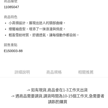
商品編號
超商取貨付款
11085047
LINE Pay
商品特色
Apple Pay
小高領設計，展現出迷人的頸部曲線。
燈籠袖造型，增添了一抹浪漫與俏皮。
街口支付
輕盈雪紡材質，舒適透氣，讓每個動作都自如。
悠遊付
銷售重點
Google Pay
E150003-88
全盈+PAY
大哥付你分期
詳細說明
商品規格
相關推薦
相關說明
【大哥付你分期使用說明】
AFTEE先享後付
1.本服務由台灣大哥大提供，台灣大哥大用戶可立即使用無須另外申請。
2.付款方式選擇「大哥付你分期」，訂單成立後會自動跳轉到大哥付的交易
相關說明
-> 如有現貨,商品會在1-3工作天出貨
流程，驗證手機門號後，選擇欲分期的期數、繳款截止日，確認付款後即完
【關於「AFTEE先享後付」】
成交易。
-> 遇商品需要調貨,調貨時間為10-15個工作天,急需要者
ATM付款
AFTEE先享後付是「在收到商品之後才付款」的支付方式。 讓您購物簡單
3.實際核准額度、可分期數及費用金額請依後續交易確認頁面所載為準。
便利好安心！
請斟酌
購買
4.訂單成立30分鐘內，如未前往確認交易或遇審核未通過，訂單將自動取
１．簡單：不需註冊會員、不需綁卡、不需儲值。