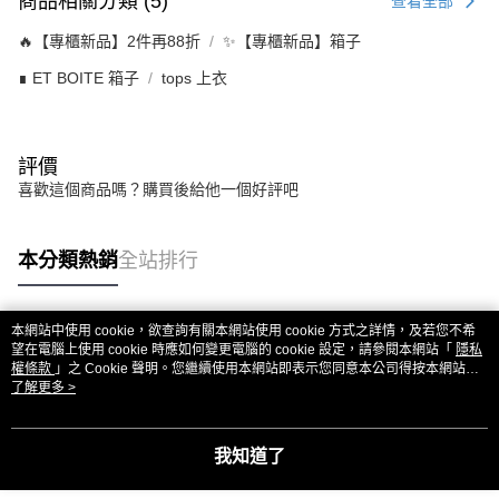
商品相關分類 (5)
查看全部
🔥【專櫃新品】2件再88折
✨【專櫃新品】箱子
∎ ET BOITE 箱子
tops 上衣
評價
喜歡這個商品嗎？購買後給他一個好評吧
本分類熱銷
全站排行
本網站中使用 cookie，欲查詢有關本網站使用 cookie 方式之詳情，及若您不希
熱門標籤
望在電腦上使用 cookie 時應如何變更電腦的 cookie 設定，請參閱本網站「
隱私
權條款
」之 Cookie 聲明。您繼續使用本網站即表示您同意本公司得按本網站使
用條款之 Cookie 聲明使用 cookie。
了解更多 >
我知道了