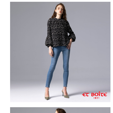
運送方式
消。如遇「轉專審核」未通過狀況，表示未達大哥付你分期系統評分，恕無
２．便利：只要手機號碼，簡訊認證，即可結帳。
法說明評估內容。
３．安心：先確認商品／服務後，再付款。
全家取貨付款
【繳款方式說明】
1.分期款項不併入電信帳單，「大哥付你分期」於每月結算日後寄送繳費提
每筆NT$80，滿NT$888(含以上)免運費
【「AFTEE先享後付」結帳流程】
醒簡訊。
１．於結帳方式選擇「AFTEE先享後付」後，將跳轉至「AFTEE先享後付」
2.透過簡訊連結打開帳單後，可選擇「超商條碼／台灣大直營門市／銀行轉
付款後全家取貨
結帳頁面，進行簡訊認證並確認金額後，即可完成結帳。
帳／街口支付／iPASS MONEY」等通路繳費。
２．訂單成立數日內，您將收到繳費通知簡訊。
每筆NT$80，滿NT$888(含以上)免運費
３．收到繳費通知簡訊後14天內，點擊此簡訊中的連結，可透過四大超商／
【注意事項】
ATM／網路銀行／等多元方式進行付款，方視為交易完成。
萊爾富取貨付款
1.本服務係由「台灣大哥大股份有限公司」（以下簡稱本公司）所提供，讓
※ 請注意：結帳手續完成當下不需立刻繳費，但若您需要取消訂單，請聯絡
用戶於交易時，得透過本服務購買商品或服務，並由商店將買賣／分期付款
每筆NT$60，滿NT$3,000(含以上)免運費
購買商品的店家。未經商家同意取消之訂單仍視為有效，需透過AFTEE先享
買賣價金債權讓與本公司後，依約使用本公司帳單繳交帳款。
後付繳納相關費用。
2.基於同意付款使用「大哥付你分期」之契約關係目的，商店將以您的個人
付款後萊爾富取貨
※ 交易是否成功請以「AFTEE先享後付 」之結帳頁面顯示為準，若有關於
資料（包含姓名、電話或地址）提供予台灣大哥大進項蒐集、處理及利用，
是否繳費成功／繳費後需取消欲退款等相關疑問，請聯繫「AFTEE先享後付
每筆NT$60，滿NT$3,000(含以上)免運費
由本公司與您本人進行分期帳單所需資料之確認、核對及更正。
客戶支援中心」
https://netprotections.freshdesk.com/support/home
3.完整用戶服務條款，請詳閱以下連結：
https://oppay.tw/userRule
7-11取貨付款
【注意事項】
１．透過由恩沛科技股份有限公司提供之「AFTEE先享後付」服務完成之交
每筆NT$80，滿NT$3,000(含以上)免運費
易，需依本服務之必要範圍內提供個人資料，並將交易相關給付款項請求債
權轉讓予恩沛科技股份有限公司。
付款後7-11取貨
２．關於個人資料處理事宜，請瀏覽以下網址：
每筆NT$80，滿NT$3,000(含以上)免運費
https://aftee.tw/terms/#terms3
３．未成年的使用者請事先徵得法定代理人或監護人之同意方可使用
宅配
「AFTEE先享後付」，若未經同意申辦者引起之損失，本公司不負相關責
任。
每筆NT$100，滿NT$3,000(含以上)免運費