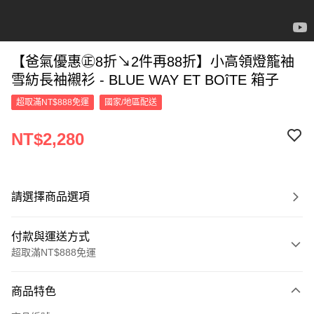
【爸氣優惠㊣8折↘2件再88折】小高領燈籠袖
雪紡長袖襯衫 - BLUE WAY ET BOîTE 箱子
超取滿NT$888免運
國家/地區配送
NT$2,280
請選擇商品選項
付款與運送方式
超取滿NT$888免運
付款方式
商品特色
信用卡一次付款