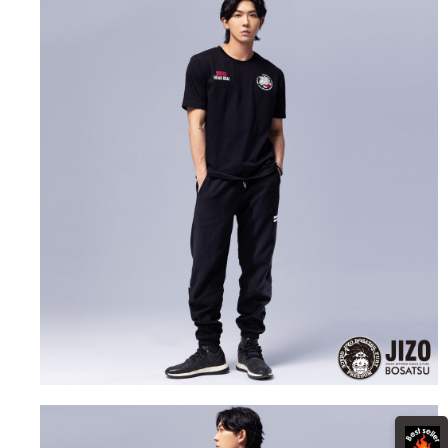
運送方式
消。如遇「轉專審核」未通過狀況，表示未達大哥付你分期系統評分，恕無
２．便利：只要手機號碼，簡訊認證，即可結帳。
法說明評估內容。
３．安心：先確認商品／服務後，再付款。
全家取貨付款
【繳款方式說明】
1.分期款項不併入電信帳單，「大哥付你分期」於每月結算日後寄送繳費提
每筆NT$80，滿NT$888(含以上)免運費
【「AFTEE先享後付」結帳流程】
醒簡訊。
１．於結帳方式選擇「AFTEE先享後付」後，將跳轉至「AFTEE先享後付」
2.透過簡訊連結打開帳單後，可選擇「超商條碼／台灣大直營門市／銀行轉
付款後全家取貨
結帳頁面，進行簡訊認證並確認金額後，即可完成結帳。
帳／街口支付／iPASS MONEY」等通路繳費。
２．訂單成立數日內，您將收到繳費通知簡訊。
每筆NT$80，滿NT$888(含以上)免運費
３．收到繳費通知簡訊後14天內，點擊此簡訊中的連結，可透過四大超商／
【注意事項】
ATM／網路銀行／等多元方式進行付款，方視為交易完成。
萊爾富取貨付款
1.本服務係由「台灣大哥大股份有限公司」（以下簡稱本公司）所提供，讓
※ 請注意：結帳手續完成當下不需立刻繳費，但若您需要取消訂單，請聯絡
用戶於交易時，得透過本服務購買商品或服務，並由商店將買賣／分期付款
每筆NT$60，滿NT$3,000(含以上)免運費
購買商品的店家。未經商家同意取消之訂單仍視為有效，需透過AFTEE先享
買賣價金債權讓與本公司後，依約使用本公司帳單繳交帳款。
後付繳納相關費用。
2.基於同意付款使用「大哥付你分期」之契約關係目的，商店將以您的個人
付款後萊爾富取貨
※ 交易是否成功請以「AFTEE先享後付 」之結帳頁面顯示為準，若有關於
資料（包含姓名、電話或地址）提供予台灣大哥大進項蒐集、處理及利用，
是否繳費成功／繳費後需取消欲退款等相關疑問，請聯繫「AFTEE先享後付
每筆NT$60，滿NT$3,000(含以上)免運費
由本公司與您本人進行分期帳單所需資料之確認、核對及更正。
客戶支援中心」
https://netprotections.freshdesk.com/support/home
3.完整用戶服務條款，請詳閱以下連結：
https://oppay.tw/userRule
7-11取貨付款
【注意事項】
１．透過由恩沛科技股份有限公司提供之「AFTEE先享後付」服務完成之交
每筆NT$80，滿NT$3,000(含以上)免運費
易，需依本服務之必要範圍內提供個人資料，並將交易相關給付款項請求債
權轉讓予恩沛科技股份有限公司。
付款後7-11取貨
２．關於個人資料處理事宜，請瀏覽以下網址：
每筆NT$80，滿NT$3,000(含以上)免運費
https://aftee.tw/terms/#terms3
３．未成年的使用者請事先徵得法定代理人或監護人之同意方可使用
宅配
「AFTEE先享後付」，若未經同意申辦者引起之損失，本公司不負相關責
任。
每筆NT$100，滿NT$3,000(含以上)免運費