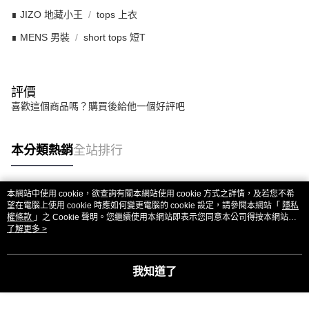
∎ JIZO 地藏小王
tops 上衣
∎ MENS 男裝
short tops 短T
評價
喜歡這個商品嗎？購買後給他一個好評吧
本分類熱銷
全站排行
本網站中使用 cookie，欲查詢有關本網站使用 cookie 方式之詳情，及若您不希
熱門標籤
望在電腦上使用 cookie 時應如何變更電腦的 cookie 設定，請參閱本網站「
隱私
權條款
」之 Cookie 聲明。您繼續使用本網站即表示您同意本公司得按本網站使
用條款之 Cookie 聲明使用 cookie。
了解更多 >
我知道了