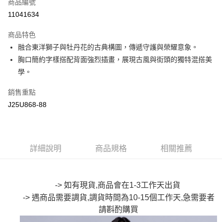
商品編號
超商取貨付款
11041634
LINE Pay
商品特色
Apple Pay
融合東洋獅子與牡丹花的古典構圖，傳遞守護與榮耀意象。
胸口簡約字樣搭配背面強烈插畫，展現古風與街頭的獨特混搭美
街口支付
學。
悠遊付
銷售重點
Google Pay
J25U868-88
全盈+PAY
大哥付你分期
詳細說明
商品規格
相關推薦
相關說明
【大哥付你分期使用說明】
AFTEE先享後付
1.本服務由台灣大哥大提供，台灣大哥大用戶可立即使用無須另外申請。
2.付款方式選擇「大哥付你分期」，訂單成立後會自動跳轉到大哥付的交易
相關說明
-> 如有現貨,商品會在1-3工作天出貨
流程，驗證手機門號後，選擇欲分期的期數、繳款截止日，確認付款後即完
【關於「AFTEE先享後付」】
成交易。
-> 遇商品需要調貨,調貨時間為10-15個工作天,急需要者
ATM付款
AFTEE先享後付是「在收到商品之後才付款」的支付方式。 讓您購物簡單
3.實際核准額度、可分期數及費用金額請依後續交易確認頁面所載為準。
便利好安心！
請斟酌購買
4.訂單成立30分鐘內，如未前往確認交易或遇審核未通過，訂單將自動取
１．簡單：不需註冊會員、不需綁卡、不需儲值。