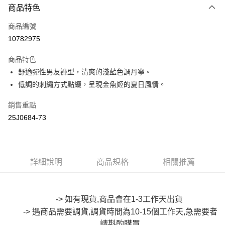
商品特色
信用卡一次付款
商品編號
超商取貨付款
10782975
LINE Pay
商品特色
Apple Pay
舒適彈性男友褲型，清爽的淺藍色調丹寧。
低調的刺繡方式點綴，呈現金魚姬的夏日風情。
街口支付
銷售重點
悠遊付
25J0684-73
Google Pay
全盈+PAY
詳細說明
商品規格
相關推薦
大哥付你分期
相關說明
【大哥付你分期使用說明】
AFTEE先享後付
1.本服務由台灣大哥大提供，台灣大哥大用戶可立即使用無須另外申請。
-> 如有現貨,商品會在1-3工作天出貨
2.付款方式選擇「大哥付你分期」，訂單成立後會自動跳轉到大哥付的交易
相關說明
-> 遇商品需要調貨,調貨時間為10-15個工作天,急需要者
流程，驗證手機門號後，選擇欲分期的期數、繳款截止日，確認付款後即完
【關於「AFTEE先享後付」】
成交易。
請斟酌購買
ATM付款