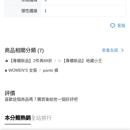
彈性纖維
1
客服
商品相關分類 (7)
查看全部
🔥【專櫃新品】2件再88折
✨【專櫃新品】地藏小王
∎ WOMEN'S 女裝
pants 褲
評價
喜歡這個商品嗎？購買後給他一個好評吧
本分類熱銷
全站排行