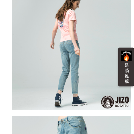
熱 銷 推 薦