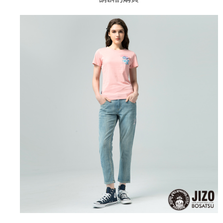
AFTEE先享後付是「在收到商品之後才付款」的支付方式。 讓您購物簡單
3.實際核准額度、可分期數及費用金額請依後續交易確認頁面所載為準。
便利好安心！
4.訂單成立30分鐘內，如未前往確認交易或遇審核未通過，訂單將自動取
１．簡單：不需註冊會員、不需綁卡、不需儲值。
運送方式
消。如遇「轉專審核」未通過狀況，表示未達大哥付你分期系統評分，恕無
２．便利：只要手機號碼，簡訊認證，即可結帳。
法說明評估內容。
３．安心：先確認商品／服務後，再付款。
全家取貨付款
【繳款方式說明】
1.分期款項不併入電信帳單，「大哥付你分期」於每月結算日後寄送繳費提
每筆NT$80，滿NT$888(含以上)免運費
【「AFTEE先享後付」結帳流程】
醒簡訊。
１．於結帳方式選擇「AFTEE先享後付」後，將跳轉至「AFTEE先享後付」
2.透過簡訊連結打開帳單後，可選擇「超商條碼／台灣大直營門市／銀行轉
付款後全家取貨
結帳頁面，進行簡訊認證並確認金額後，即可完成結帳。
帳／街口支付／iPASS MONEY」等通路繳費。
２．訂單成立數日內，您將收到繳費通知簡訊。
每筆NT$80，滿NT$888(含以上)免運費
３．收到繳費通知簡訊後14天內，點擊此簡訊中的連結，可透過四大超商／
【注意事項】
ATM／網路銀行／等多元方式進行付款，方視為交易完成。
萊爾富取貨付款
1.本服務係由「台灣大哥大股份有限公司」（以下簡稱本公司）所提供，讓
※ 請注意：結帳手續完成當下不需立刻繳費，但若您需要取消訂單，請聯絡
用戶於交易時，得透過本服務購買商品或服務，並由商店將買賣／分期付款
每筆NT$60，滿NT$3,000(含以上)免運費
購買商品的店家。未經商家同意取消之訂單仍視為有效，需透過AFTEE先享
買賣價金債權讓與本公司後，依約使用本公司帳單繳交帳款。
後付繳納相關費用。
2.基於同意付款使用「大哥付你分期」之契約關係目的，商店將以您的個人
付款後萊爾富取貨
※ 交易是否成功請以「AFTEE先享後付 」之結帳頁面顯示為準，若有關於
資料（包含姓名、電話或地址）提供予台灣大哥大進項蒐集、處理及利用，
是否繳費成功／繳費後需取消欲退款等相關疑問，請聯繫「AFTEE先享後付
每筆NT$60，滿NT$3,000(含以上)免運費
由本公司與您本人進行分期帳單所需資料之確認、核對及更正。
客戶支援中心」
https://netprotections.freshdesk.com/support/home
3.完整用戶服務條款，請詳閱以下連結：
https://oppay.tw/userRule
7-11取貨付款
【注意事項】
１．透過由恩沛科技股份有限公司提供之「AFTEE先享後付」服務完成之交
每筆NT$80，滿NT$3,000(含以上)免運費
易，需依本服務之必要範圍內提供個人資料，並將交易相關給付款項請求債
權轉讓予恩沛科技股份有限公司。
付款後7-11取貨
２．關於個人資料處理事宜，請瀏覽以下網址：
每筆NT$80，滿NT$3,000(含以上)免運費
https://aftee.tw/terms/#terms3