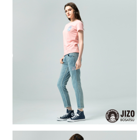
３．未成年的使用者請事先徵得法定代理人或監護人之同意方可使用
宅配
「AFTEE先享後付」，若未經同意申辦者引起之損失，本公司不負相關責
任。
每筆NT$100，滿NT$3,000(含以上)免運費
４．使用「AFTEE先享後付」時，將依據個別帳號之用戶狀況，依本公司即
時審查核予不同之上限額度；若仍有額度不足之情形，本公司將視審查結果
海外配送
查看運費
請求用戶進行身份認證。
５．嚴禁一人註冊多個帳號或使用他人資訊註冊。若發現惡意使用之情形，
恩沛科技股份有限公司將有權停止該用戶之使用額度並採取法律行動。