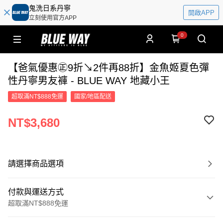
鬼洗日系丹寧
開啟APP
立刻使用官方APP
0
【爸氣優惠㊣9折↘2件再88折】金魚姬夏色彈
性丹寧男友褲 - BLUE WAY 地藏小王
超取滿NT$888免運
國家/地區配送
NT$3,680
請選擇商品選項
付款與運送方式
超取滿NT$888免運
付款方式