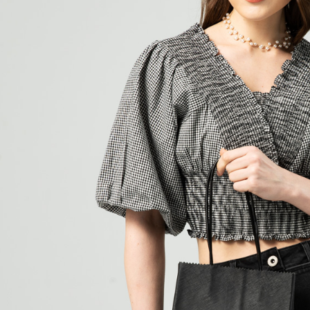
款買賣價
先享後付
每筆NT$6
2.基於同
※ 交易是
資料（包
是否繳費成
付款後萊
用，由本
付客戶支
每筆NT$6
3.完整用
【注意事
7-11取貨
１．透過由
交易，需
每筆NT$8
求債權轉
２．關於
付款後7-1
https://aft
每筆NT$8
３．未成
「AFTE
宅配
任。
４．使用「
每筆NT$1
即時審查
結果請求
海外配送
５．嚴禁
形，恩沛
動。