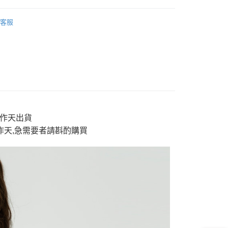
y
男裝
accessorics 配件
客服
'S 女裝
accessorics 配件
分期
AI 鬼洗い
accessorics 配件
sories｜潮流配件
🔥包包｜bags
你分期使用說明】
享後付
由台灣大哥大提供，台灣大哥大用戶可立即使用無須另外申請。
sories｜潮流配件
👜皮件類｜leather goods
式選擇「大哥付你分期」，訂單成立後會自動跳轉到大哥付的交易
證手機門號後，選擇欲分期的期數、繳款截止日，確認付款後即
FTEE先享後付」】
。
先享後付是「在收到商品之後才付款」的支付方式。 讓您購物簡單
准額度、可分期數及費用金額請依後續交易確認頁面所載為準。
心！
3工作天出貨
立30分鐘內，如未前往確認交易或遇審核未通過，訂單將自動取
：不需註冊會員、不需綁卡、不需儲值。
「轉專審核」未通過狀況，表示未達大哥付你分期系統評分，恕
工作天,急需要者請斟酌購買
：只要手機號碼，簡訊認證，即可結帳。
評估內容。
：先確認商品／服務後，再付款。
式說明】
付款
項不併入電信帳單，「大哥付你分期」於每月結算日後寄送繳費提
EE先享後付」結帳流程】
0，滿NT$888(含以上)免運費
方式選擇「AFTEE先享後付」後，將跳轉至「AFTEE先享後
訊連結打開帳單後，可選擇「超商條碼／台灣大直營門市／銀行轉
頁面，進行簡訊認證並確認金額後，即可完成結帳。
付／iPASS MONEY」等通路繳費。
家取貨
成立數日內，您將收到繳費通知簡訊。
費通知簡訊後14天內，點擊此簡訊中的連結，可透過四大超商
0，滿NT$888(含以上)免運費
項】
網路銀行／等多元方式進行付款，方視為交易完成。
係由「台灣大哥大股份有限公司」（以下簡稱本公司）所提供，讓
：結帳手續完成當下不需立刻繳費，但若您需要取消訂單，請聯
貨付款
易時，得透過本服務購買商品或服務，並由商店將買賣／分期付
的店家。未經商家同意取消之訂單仍視為有效，需透過AFTEE