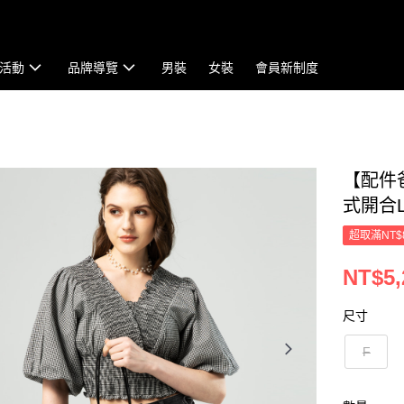
活動
品牌導覽
男裝
女裝
會員新制度
【配件
式開合L
超取滿NT$
NT$5,
尺寸
F