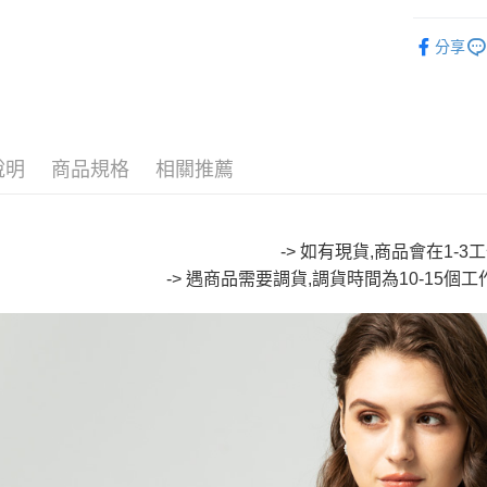
Google Pa
∎ MENS 
分享
全盈+PAY
∎ WOMEN
大哥付你
∎ ONIAR
相關說明
∎ Acces
【大哥付
AFTEE先
1.本服務
說明
商品規格
相關推薦
∎ Acces
2.付款方
相關說明
流程，驗
【關於「A
ATM付款
完成交易
AFTEE
3.實際核
便利好安
-> 如有現貨,商品會在1-
4.訂單成
１．簡單
消。如遇
-> 遇商品需要調貨,調貨時間為10-15個
２．便利
運送方式
無法說明
３．安心
【繳款方
全家取貨
1.分期款
【「AFT
醒簡訊。
每筆NT$8
１．於結帳
2.透過簡
付」結帳
帳／街口支
付款後全
２．訂單
３．收到繳
每筆NT$8
【注意事
／ATM／
1.本服務
※ 請注意
萊爾富取
用戶於交
絡購買商品