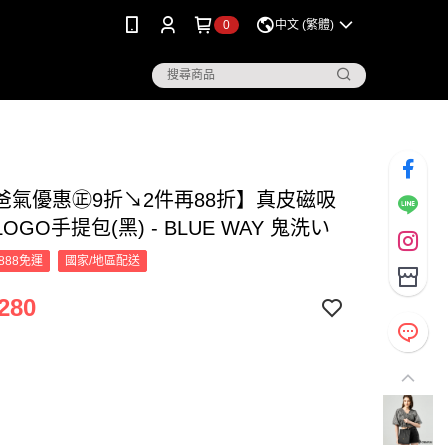
0
中文 (繁體)
爸氣優惠㊣9折↘2件再88折】真皮磁吸
OGO手提包(黑) - BLUE WAY 鬼洗い
888免運
國家/地區配送
280