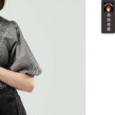
金債權讓與本公司後，依約使用本公司帳單繳交帳款。
繳納相關費用。
0，滿NT$3,000(含以上)免運費
意付款使用「大哥付你分期」之契約關係目的，商店將以您的個人
否成功請以「AFTEE先享後付 」之結帳頁面顯示為準，若有關於
含姓名、電話或地址）提供予台灣大哥大進項蒐集、處理及利
功／繳費後需取消欲退款等相關疑問，請聯繫「AFTEE先享後
爾富取貨
公司與您本人進行分期帳單所需資料之確認、核對及更正。
熱 銷 推 薦
援中心」
https://netprotections.freshdesk.com/support/home
0，滿NT$3,000(含以上)免運費
戶服務條款，請詳閱以下連結：
https://oppay.tw/userRule
項】
付款
恩沛科技股份有限公司提供之「AFTEE先享後付」服務完成之
依本服務之必要範圍內提供個人資料，並將交易相關給付款項請
0，滿NT$3,000(含以上)免運費
讓予恩沛科技股份有限公司。
個人資料處理事宜，請瀏覽以下網址：
1取貨
ee.tw/terms/#terms3
0，滿NT$3,000(含以上)免運費
年的使用者請事先徵得法定代理人或監護人之同意方可使用
E先享後付」，若未經同意申辦者引起之損失，本公司不負相關責
AFTEE先享後付」時，將依據個別帳號之用戶狀況，依本公司
00，滿NT$3,000(含以上)免運費
核予不同之上限額度；若仍有額度不足之情形，本公司將視審查
用戶進行身份認證。
查看運費
一人註冊多個帳號或使用他人資訊註冊。若發現惡意使用之情
科技股份有限公司將有權停止該用戶之使用額度並採取法律行