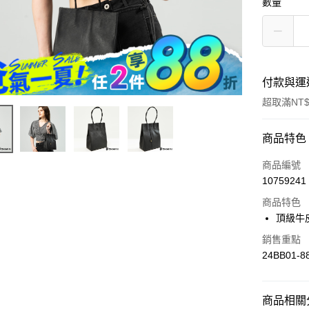
數量
付款與運
超取滿NT$
付款方式
商品特色
信用卡一
商品編號
10759241
超商取貨
商品特色
LINE Pay
頂級牛
Apple Pay
銷售重點
24BB01-8
街口支付
悠遊付
商品相關分