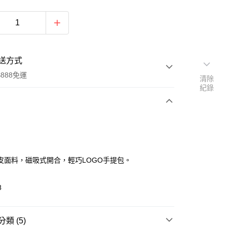
送方式
888免運
清除
紀錄
次付款
付款
皮面料，磁吸式開合，輕巧LOGO手提包。
8
類 (5)