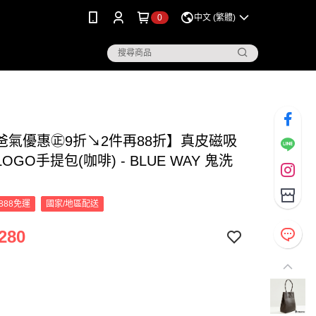
0
中文 (繁體)
爸氣優惠㊣9折↘2件再88折】真皮磁吸
OGO手提包(咖啡) - BLUE WAY 鬼洗
888免運
國家/地區配送
280