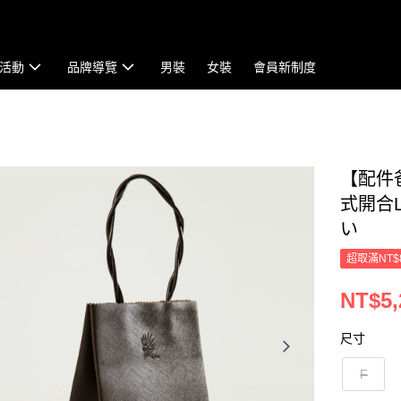
活動
品牌導覽
男裝
女裝
會員新制度
【配件
式開合L
い
超取滿NT$
NT$5,
尺寸
F