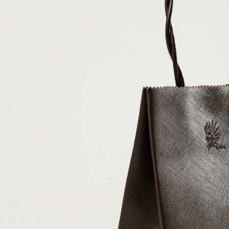
萊爾富取
用戶於交
絡購買商品
款買賣價
先享後付
每筆NT$6
2.基於同
※ 交易是
資料（包
是否繳費成
付款後萊
用，由本
付客戶支
每筆NT$6
3.完整用
【注意事
7-11取貨
１．透過由
交易，需
每筆NT$8
求債權轉
２．關於
付款後7-1
https://aft
每筆NT$8
３．未成
「AFTE
宅配
任。
４．使用「
每筆NT$1
即時審查
結果請求
海外配送
５．嚴禁
形，恩沛
動。