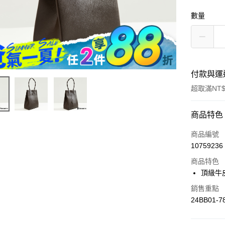
數量
付款與運
超取滿NT$
付款方式
商品特色
信用卡一
商品編號
10759236
超商取貨
商品特色
LINE Pay
頂級牛
Apple Pay
銷售重點
24BB01-7
街口支付