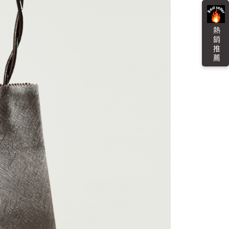
貨付款
易時，得透過本服務購買商品或服務，並由商店將買賣／分期付
的店家。未經商家同意取消之訂單仍視為有效，需透過AFTEE
金債權讓與本公司後，依約使用本公司帳單繳交帳款。
繳納相關費用。
0，滿NT$3,000(含以上)免運費
意付款使用「大哥付你分期」之契約關係目的，商店將以您的個人
否成功請以「AFTEE先享後付 」之結帳頁面顯示為準，若有關於
熱 銷 推 薦
含姓名、電話或地址）提供予台灣大哥大進項蒐集、處理及利
功／繳費後需取消欲退款等相關疑問，請聯繫「AFTEE先享後
爾富取貨
公司與您本人進行分期帳單所需資料之確認、核對及更正。
援中心」
https://netprotections.freshdesk.com/support/home
0，滿NT$3,000(含以上)免運費
戶服務條款，請詳閱以下連結：
https://oppay.tw/userRule
項】
付款
恩沛科技股份有限公司提供之「AFTEE先享後付」服務完成之
依本服務之必要範圍內提供個人資料，並將交易相關給付款項請
0，滿NT$3,000(含以上)免運費
讓予恩沛科技股份有限公司。
個人資料處理事宜，請瀏覽以下網址：
1取貨
ee.tw/terms/#terms3
0，滿NT$3,000(含以上)免運費
年的使用者請事先徵得法定代理人或監護人之同意方可使用
E先享後付」，若未經同意申辦者引起之損失，本公司不負相關責
AFTEE先享後付」時，將依據個別帳號之用戶狀況，依本公司
00，滿NT$3,000(含以上)免運費
核予不同之上限額度；若仍有額度不足之情形，本公司將視審查
用戶進行身份認證。
查看運費
一人註冊多個帳號或使用他人資訊註冊。若發現惡意使用之情
科技股份有限公司將有權停止該用戶之使用額度並採取法律行