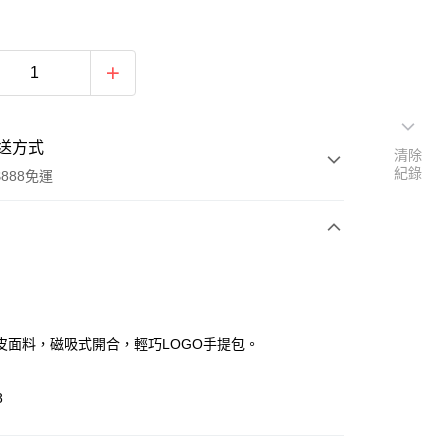
送方式
清除
紀錄
888免運
次付款
付款
皮面料，磁吸式開合，輕巧LOGO手提包。
8