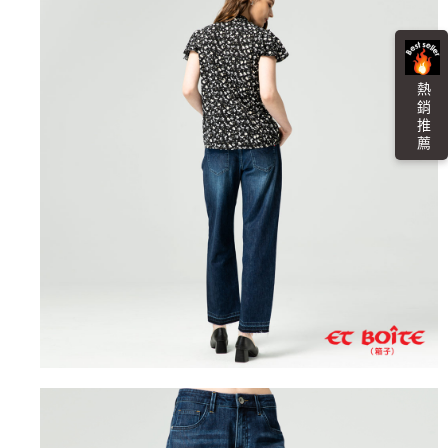
熱 銷 推 薦