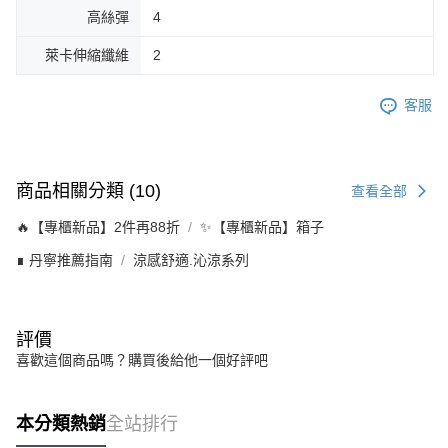
高絲彈
4
萊卡伸縮纖維
2
客服
商品相關分類 (10)
查看全部
🔥【專櫃新品】2件再88折
✨【專櫃新品】箱子
∎ 丹寧推薦指南
涼感舒適.沁涼系列
評價
喜歡這個商品嗎？購買後給他一個好評吧
本分類熱銷
全站排行