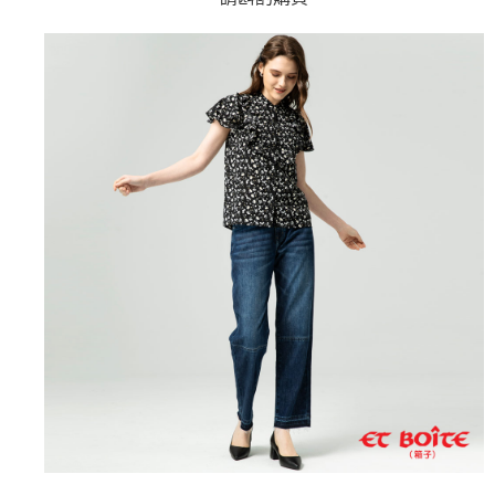
AFTEE先享後付是「在收到商品之後才付款」的支付方式。 讓您購物簡單
3.實際核准額度、可分期數及費用金額請依後續交易確認頁面所載為準。
便利好安心！
4.訂單成立30分鐘內，如未前往確認交易或遇審核未通過，訂單將自動取
１．簡單：不需註冊會員、不需綁卡、不需儲值。
運送方式
消。如遇「轉專審核」未通過狀況，表示未達大哥付你分期系統評分，恕無
２．便利：只要手機號碼，簡訊認證，即可結帳。
法說明評估內容。
３．安心：先確認商品／服務後，再付款。
全家取貨付款
【繳款方式說明】
1.分期款項不併入電信帳單，「大哥付你分期」於每月結算日後寄送繳費提
每筆NT$80，滿NT$888(含以上)免運費
【「AFTEE先享後付」結帳流程】
醒簡訊。
１．於結帳方式選擇「AFTEE先享後付」後，將跳轉至「AFTEE先享後付」
2.透過簡訊連結打開帳單後，可選擇「超商條碼／台灣大直營門市／銀行轉
付款後全家取貨
結帳頁面，進行簡訊認證並確認金額後，即可完成結帳。
帳／街口支付／iPASS MONEY」等通路繳費。
２．訂單成立數日內，您將收到繳費通知簡訊。
每筆NT$80，滿NT$888(含以上)免運費
３．收到繳費通知簡訊後14天內，點擊此簡訊中的連結，可透過四大超商／
【注意事項】
ATM／網路銀行／等多元方式進行付款，方視為交易完成。
萊爾富取貨付款
1.本服務係由「台灣大哥大股份有限公司」（以下簡稱本公司）所提供，讓
※ 請注意：結帳手續完成當下不需立刻繳費，但若您需要取消訂單，請聯絡
用戶於交易時，得透過本服務購買商品或服務，並由商店將買賣／分期付款
每筆NT$60，滿NT$3,000(含以上)免運費
購買商品的店家。未經商家同意取消之訂單仍視為有效，需透過AFTEE先享
買賣價金債權讓與本公司後，依約使用本公司帳單繳交帳款。
後付繳納相關費用。
2.基於同意付款使用「大哥付你分期」之契約關係目的，商店將以您的個人
付款後萊爾富取貨
※ 交易是否成功請以「AFTEE先享後付 」之結帳頁面顯示為準，若有關於
資料（包含姓名、電話或地址）提供予台灣大哥大進項蒐集、處理及利用，
是否繳費成功／繳費後需取消欲退款等相關疑問，請聯繫「AFTEE先享後付
每筆NT$60，滿NT$3,000(含以上)免運費
由本公司與您本人進行分期帳單所需資料之確認、核對及更正。
客戶支援中心」
https://netprotections.freshdesk.com/support/home
3.完整用戶服務條款，請詳閱以下連結：
https://oppay.tw/userRule
7-11取貨付款
【注意事項】
１．透過由恩沛科技股份有限公司提供之「AFTEE先享後付」服務完成之交
每筆NT$80，滿NT$3,000(含以上)免運費
易，需依本服務之必要範圍內提供個人資料，並將交易相關給付款項請求債
權轉讓予恩沛科技股份有限公司。
付款後7-11取貨
２．關於個人資料處理事宜，請瀏覽以下網址：
每筆NT$80，滿NT$3,000(含以上)免運費
https://aftee.tw/terms/#terms3