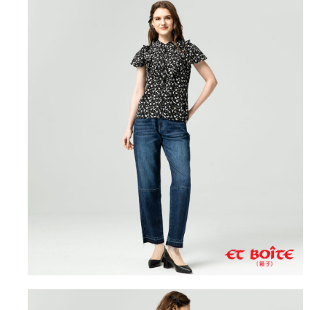
３．未成年的使用者請事先徵得法定代理人或監護人之同意方可使用
宅配
「AFTEE先享後付」，若未經同意申辦者引起之損失，本公司不負相關責
任。
每筆NT$100，滿NT$3,000(含以上)免運費
４．使用「AFTEE先享後付」時，將依據個別帳號之用戶狀況，依本公司即
時審查核予不同之上限額度；若仍有額度不足之情形，本公司將視審查結果
海外配送
查看運費
請求用戶進行身份認證。
５．嚴禁一人註冊多個帳號或使用他人資訊註冊。若發現惡意使用之情形，
恩沛科技股份有限公司將有權停止該用戶之使用額度並採取法律行動。