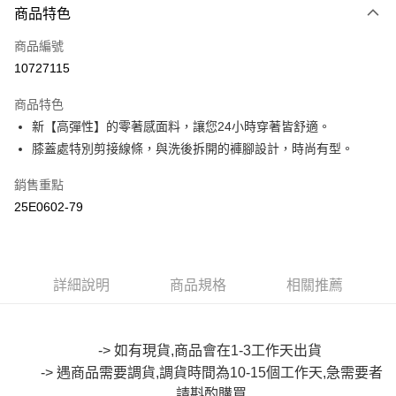
商品特色
信用卡一次付款
商品編號
超商取貨付款
10727115
LINE Pay
商品特色
Apple Pay
新【高彈性】的零著感面料，讓您24小時穿著皆舒適。
膝蓋處特別剪接線條，與洗後拆開的褲腳設計，時尚有型。
街口支付
銷售重點
悠遊付
25E0602-79
Google Pay
全盈+PAY
詳細說明
商品規格
相關推薦
大哥付你分期
相關說明
【大哥付你分期使用說明】
AFTEE先享後付
1.本服務由台灣大哥大提供，台灣大哥大用戶可立即使用無須另外申請。
-> 如有現貨,商品會在1-3工作天出貨
2.付款方式選擇「大哥付你分期」，訂單成立後會自動跳轉到大哥付的交易
相關說明
-> 遇商品需要調貨,調貨時間為10-15個工作天,急需要者
流程，驗證手機門號後，選擇欲分期的期數、繳款截止日，確認付款後即完
【關於「AFTEE先享後付」】
成交易。
請斟酌
購買
ATM付款