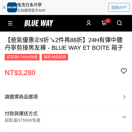
鬼洗日系丹寧
開啟APP
立刻使用官方APP
0
【爸氣優惠㊣9折↘2件再88折】24H有彈中腰
丹寧剪接男友褲 - BLUE WAY ET BOîTE 箱子
超取滿NT$888免運
國家/地區配送
NT$3,280
請選擇商品選項
付款與運送方式
超取滿NT$888免運
付款方式