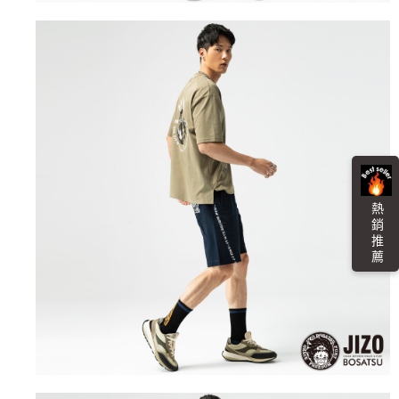
３．未成年的使用者請事先徵得法定代理人或監護人之同意方可使用
宅配
「AFTEE先享後付」，若未經同意申辦者引起之損失，本公司不負相關責
任。
每筆NT$100，滿NT$3,000(含以上)免運費
４．使用「AFTEE先享後付」時，將依據個別帳號之用戶狀況，依本公司即
時審查核予不同之上限額度；若仍有額度不足之情形，本公司將視審查結果
海外配送
查看運費
請求用戶進行身份認證。
５．嚴禁一人註冊多個帳號或使用他人資訊註冊。若發現惡意使用之情形，
恩沛科技股份有限公司將有權停止該用戶之使用額度並採取法律行動。
熱 銷 推 薦