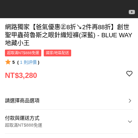
網路獨家【爸氣優惠㊣8折↘2件再88折】創世
聖甲蟲荷魯斯之眼針織短褲(深藍) - BLUE WAY
地藏小王
超取滿NT$888免運
國家/地區配送
5
(
1
則評價
)
NT$3,280
請選擇商品選項
付款與運送方式
超取滿NT$888免運
付款方式