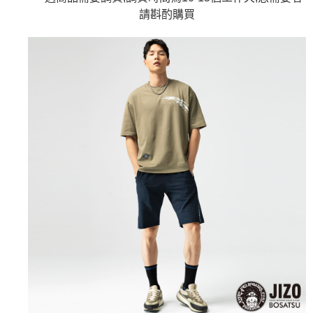
AFTEE先享後付是「在收到商品之後才付款」的支付方式。 讓您購物簡單
3.實際核准額度、可分期數及費用金額請依後續交易確認頁面所載為準。
便利好安心！
請斟酌購買
4.訂單成立30分鐘內，如未前往確認交易或遇審核未通過，訂單將自動取
１．簡單：不需註冊會員、不需綁卡、不需儲值。
運送方式
消。如遇「轉專審核」未通過狀況，表示未達大哥付你分期系統評分，恕無
２．便利：只要手機號碼，簡訊認證，即可結帳。
法說明評估內容。
３．安心：先確認商品／服務後，再付款。
全家取貨付款
【繳款方式說明】
1.分期款項不併入電信帳單，「大哥付你分期」於每月結算日後寄送繳費提
每筆NT$80，滿NT$888(含以上)免運費
【「AFTEE先享後付」結帳流程】
醒簡訊。
１．於結帳方式選擇「AFTEE先享後付」後，將跳轉至「AFTEE先享後付」
2.透過簡訊連結打開帳單後，可選擇「超商條碼／台灣大直營門市／銀行轉
付款後全家取貨
結帳頁面，進行簡訊認證並確認金額後，即可完成結帳。
帳／街口支付／iPASS MONEY」等通路繳費。
２．訂單成立數日內，您將收到繳費通知簡訊。
每筆NT$80，滿NT$888(含以上)免運費
３．收到繳費通知簡訊後14天內，點擊此簡訊中的連結，可透過四大超商／
【注意事項】
ATM／網路銀行／等多元方式進行付款，方視為交易完成。
萊爾富取貨付款
1.本服務係由「台灣大哥大股份有限公司」（以下簡稱本公司）所提供，讓
※ 請注意：結帳手續完成當下不需立刻繳費，但若您需要取消訂單，請聯絡
用戶於交易時，得透過本服務購買商品或服務，並由商店將買賣／分期付款
每筆NT$60，滿NT$3,000(含以上)免運費
購買商品的店家。未經商家同意取消之訂單仍視為有效，需透過AFTEE先享
買賣價金債權讓與本公司後，依約使用本公司帳單繳交帳款。
後付繳納相關費用。
2.基於同意付款使用「大哥付你分期」之契約關係目的，商店將以您的個人
付款後萊爾富取貨
※ 交易是否成功請以「AFTEE先享後付 」之結帳頁面顯示為準，若有關於
資料（包含姓名、電話或地址）提供予台灣大哥大進項蒐集、處理及利用，
是否繳費成功／繳費後需取消欲退款等相關疑問，請聯繫「AFTEE先享後付
每筆NT$60，滿NT$3,000(含以上)免運費
由本公司與您本人進行分期帳單所需資料之確認、核對及更正。
客戶支援中心」
https://netprotections.freshdesk.com/support/home
3.完整用戶服務條款，請詳閱以下連結：
https://oppay.tw/userRule
7-11取貨付款
【注意事項】
１．透過由恩沛科技股份有限公司提供之「AFTEE先享後付」服務完成之交
每筆NT$80，滿NT$3,000(含以上)免運費
易，需依本服務之必要範圍內提供個人資料，並將交易相關給付款項請求債
權轉讓予恩沛科技股份有限公司。
付款後7-11取貨
２．關於個人資料處理事宜，請瀏覽以下網址：
每筆NT$80，滿NT$3,000(含以上)免運費
https://aftee.tw/terms/#terms3