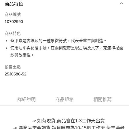
商品特色
信用卡一次付款
商品編號
超商取貨付款
10702990
LINE Pay
商品特色
Apple Pay
聖甲蟲是古埃及的一種象徵符號，代表著重生與創造。
使用油印與彷箔手法，在兩側織帶呈現古埃及文字，充滿神秘面
街口支付
紗與故事性。
悠遊付
銷售重點
Google Pay
25J0586-52
全盈+PAY
大哥付你分期
詳細說明
商品規格
相關推薦
相關說明
【大哥付你分期使用說明】
AFTEE先享後付
1.本服務由台灣大哥大提供，台灣大哥大用戶可立即使用無須另外申請。
2.付款方式選擇「大哥付你分期」，訂單成立後會自動跳轉到大哥付的交易
相關說明
-> 如有現貨,商品會在1-3工作天出貨
流程，驗證手機門號後，選擇欲分期的期數、繳款截止日，確認付款後即完
【關於「AFTEE先享後付」】
成交易。
-> 遇商品需要調貨,調貨時間為10-15個工作天,急需要者
ATM付款