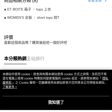
商品相關分類 (8)
查看全部
∎ ET BOITE 箱子
tops 上衣
∎ WOMEN'S 女裝
short tops 短T
評價
喜歡這個商品嗎？購買後給他一個好評吧
本分類熱銷
全站排行
本網站中使用 cookie，欲查詢有關本網站使用 cookie 方式之詳情，及若您不希
熱門標籤
望在電腦上使用 cookie 時應如何變更電腦的 cookie 設定，請參閱本網站「
隱私
權條款
」之 Cookie 聲明。您繼續使用本網站即表示您同意本公司得按本網站使
用條款之 Cookie 聲明使用 cookie。
了解更多 >
我知道了