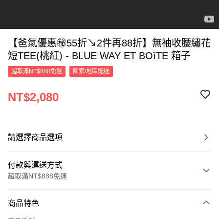
【爸氣優惠㊙55折↘2件再88折】無袖收腰繡花
短TEE(桃紅) - BLUE WAY ET BOîTE 箱子
超取滿NT$888免運
國家/地區配送
NT$2,080
請選擇商品選項
付款與運送方式
超取滿NT$888免運
付款方式
商品特色
信用卡一次付款