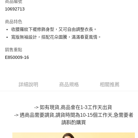
商品編號
超商取貨付款
10692713
LINE Pay
商品特色
Apple Pay
收腰羅紋下襬修飾身型，又可自由調整衣長。
寬版無袖設計，搭配花朵圖騰，滿滿春夏風情。
街口支付
銷售重點
悠遊付
E850009-16
Google Pay
全盈+PAY
詳細說明
商品規格
相關推薦
大哥付你分期
相關說明
【大哥付你分期使用說明】
AFTEE先享後付
1.本服務由台灣大哥大提供，台灣大哥大用戶可立即使用無須另外申請。
-> 如有現貨,商品會在1-3工作天出貨
2.付款方式選擇「大哥付你分期」，訂單成立後會自動跳轉到大哥付的交易
相關說明
-> 遇商品需要調貨,調貨時間為10-15個工作天,急需要者
流程，驗證手機門號後，選擇欲分期的期數、繳款截止日，確認付款後即完
【關於「AFTEE先享後付」】
成交易。
請斟酌
購買
ATM付款
AFTEE先享後付是「在收到商品之後才付款」的支付方式。 讓您購物簡單
3.實際核准額度、可分期數及費用金額請依後續交易確認頁面所載為準。
便利好安心！
4.訂單成立30分鐘內，如未前往確認交易或遇審核未通過，訂單將自動取
１．簡單：不需註冊會員、不需綁卡、不需儲值。