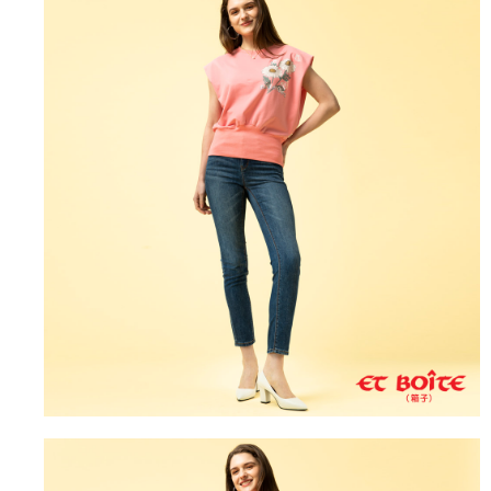
運送方式
消。如遇「轉專審核」未通過狀況，表示未達大哥付你分期系統評分，恕無
２．便利：只要手機號碼，簡訊認證，即可結帳。
法說明評估內容。
３．安心：先確認商品／服務後，再付款。
全家取貨付款
【繳款方式說明】
1.分期款項不併入電信帳單，「大哥付你分期」於每月結算日後寄送繳費提
每筆NT$80，滿NT$888(含以上)免運費
【「AFTEE先享後付」結帳流程】
醒簡訊。
１．於結帳方式選擇「AFTEE先享後付」後，將跳轉至「AFTEE先享後付」
2.透過簡訊連結打開帳單後，可選擇「超商條碼／台灣大直營門市／銀行轉
付款後全家取貨
結帳頁面，進行簡訊認證並確認金額後，即可完成結帳。
帳／街口支付／iPASS MONEY」等通路繳費。
２．訂單成立數日內，您將收到繳費通知簡訊。
每筆NT$80，滿NT$888(含以上)免運費
３．收到繳費通知簡訊後14天內，點擊此簡訊中的連結，可透過四大超商／
【注意事項】
ATM／網路銀行／等多元方式進行付款，方視為交易完成。
萊爾富取貨付款
1.本服務係由「台灣大哥大股份有限公司」（以下簡稱本公司）所提供，讓
※ 請注意：結帳手續完成當下不需立刻繳費，但若您需要取消訂單，請聯絡
用戶於交易時，得透過本服務購買商品或服務，並由商店將買賣／分期付款
每筆NT$60，滿NT$3,000(含以上)免運費
購買商品的店家。未經商家同意取消之訂單仍視為有效，需透過AFTEE先享
買賣價金債權讓與本公司後，依約使用本公司帳單繳交帳款。
後付繳納相關費用。
2.基於同意付款使用「大哥付你分期」之契約關係目的，商店將以您的個人
付款後萊爾富取貨
※ 交易是否成功請以「AFTEE先享後付 」之結帳頁面顯示為準，若有關於
資料（包含姓名、電話或地址）提供予台灣大哥大進項蒐集、處理及利用，
是否繳費成功／繳費後需取消欲退款等相關疑問，請聯繫「AFTEE先享後付
每筆NT$60，滿NT$3,000(含以上)免運費
由本公司與您本人進行分期帳單所需資料之確認、核對及更正。
客戶支援中心」
https://netprotections.freshdesk.com/support/home
3.完整用戶服務條款，請詳閱以下連結：
https://oppay.tw/userRule
7-11取貨付款
【注意事項】
１．透過由恩沛科技股份有限公司提供之「AFTEE先享後付」服務完成之交
每筆NT$80，滿NT$3,000(含以上)免運費
易，需依本服務之必要範圍內提供個人資料，並將交易相關給付款項請求債
權轉讓予恩沛科技股份有限公司。
付款後7-11取貨
２．關於個人資料處理事宜，請瀏覽以下網址：
每筆NT$80，滿NT$3,000(含以上)免運費
https://aftee.tw/terms/#terms3
３．未成年的使用者請事先徵得法定代理人或監護人之同意方可使用
宅配
「AFTEE先享後付」，若未經同意申辦者引起之損失，本公司不負相關責
任。
每筆NT$100，滿NT$3,000(含以上)免運費